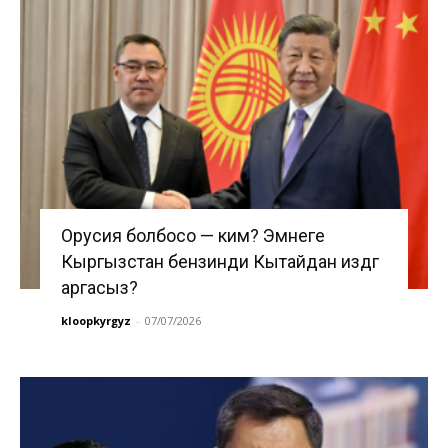
Орусия болбосо — ким? Эмнеге
Кыргызстан бензинди Кытайдан издөөгө
аргасыз?
kloopkyrgyz
-
07/07/2026