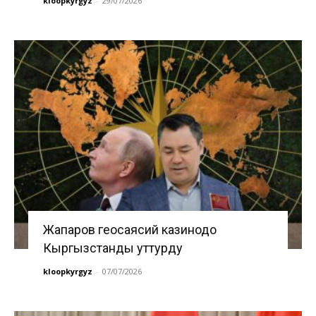
kloopkyrgyz
-
29/07/2026
Жапаров геосаясий казинодо
Кыргызстанды уттурду
kloopkyrgyz
-
07/07/2026