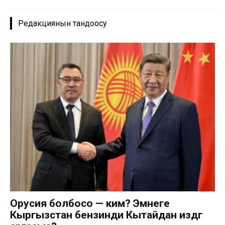
Редакциянын тандоосу
Орусия болбосо — ким? Эмнеге
Кыргызстан бензинди Кытайдан издөөгө