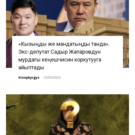
«Кызыңды же мандатыңды танда».
Экс-депутат Садыр Жапаровдун
мурдагы кеңешчисин коркутууга
айыптады
kloopkyrgyz
-
25/06/2026