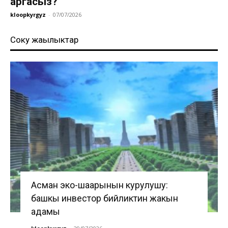
аргасыз?
kloopkyrgyz
-
07/07/2026
Соңку жаңылыктар
Асман эко-шаарынын курулушу:
башкы инвестор бийликтин жакын
адамы