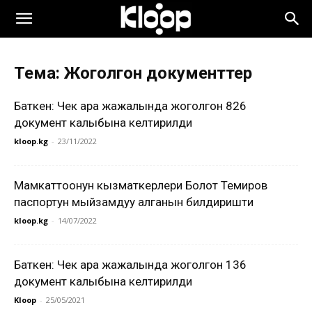
Тема: Жоголгон документтер
Баткен: Чек ара жаңжалында жоголгон 826
документ калыбына келтирилди
kloop.kg
-
23/11/2022
Мамкаттоонун кызматкерлери Болот Темиров
паспортун мыйзамдуу алганын билдиришти
kloop.kg
-
14/07/2022
Баткен: Чек ара жаңжалында жоголгон 136
документ калыбына келтирилди
Kloop
-
25/05/2021