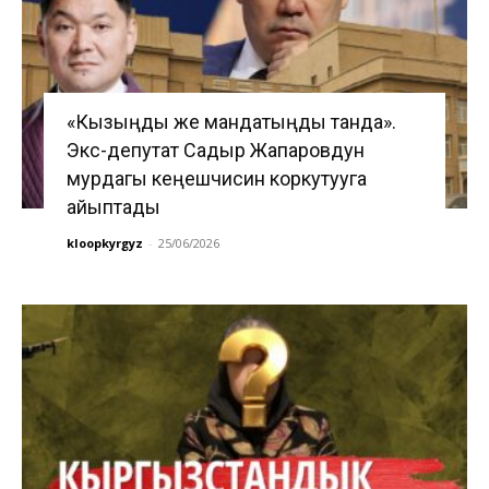
«Кызыңды же мандатыңды танда».
Экс-депутат Садыр Жапаровдун
мурдагы кеңешчисин коркутууга
айыптады
kloopkyrgyz
-
25/06/2026