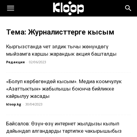
Тема: Журналисттерге кысым
Кыргызстанда чет элдик тыңчы жөнүндөгү
мыйзамга каршы жарандык акция башталды
Редакция
-
02/06/2023
«Болуп көрбөгөндөй кысым». Медиа коомчулук
«Азаттыктын» жабылышы боюнча бийликке
кайрылуу жасады
kloop.kg
-
30/04/2023
Байсалов: Өзүн-өзү интернет жылдызы кылып
дайындап алгандарды тартипке чакырышыбыз