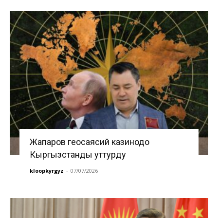
Жапаров геосаясий казинодо
Кыргызстанды уттурду
kloopkyrgyz
-
07/07/2026