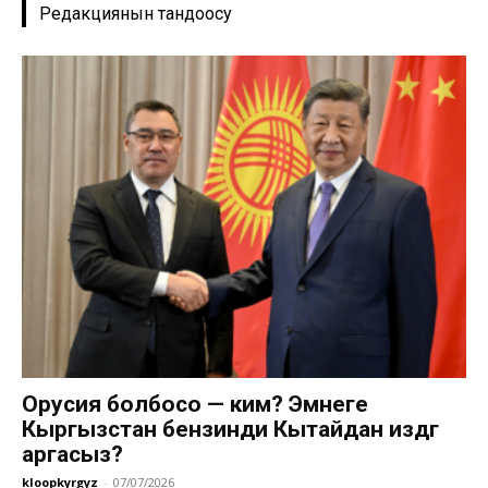
Редакциянын тандоосу
Орусия болбосо — ким? Эмнеге
Кыргызстан бензинди Кытайдан издөөгө
аргасыз?
kloopkyrgyz
-
07/07/2026