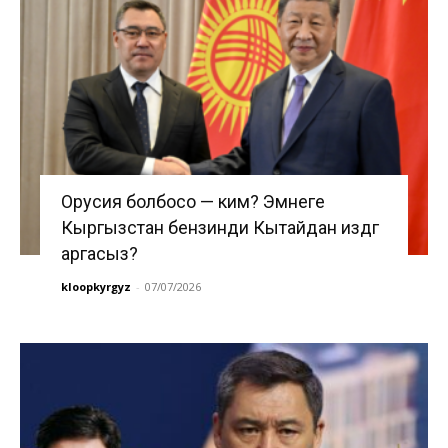
Орусия болбосо — ким? Эмнеге
Кыргызстан бензинди Кытайдан издөөгө
аргасыз?
kloopkyrgyz
-
07/07/2026