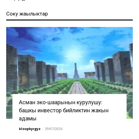
Соңку жаңылыктар
Асман эко-шаарынын курулушу:
башкы инвестор бийликтин жакын
адамы
kloopkyrgyz
-
29/07/2026