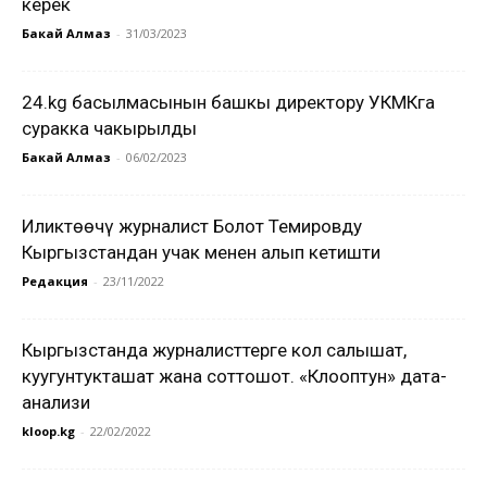
керек
Бакай Алмаз
-
31/03/2023
24.kg басылмасынын башкы директору УКМКга
суракка чакырылды
Бакай Алмаз
-
06/02/2023
Иликтөөчү журналист Болот Темировду
Кыргызстандан учак менен алып кетишти
Редакция
-
23/11/2022
Кыргызстанда журналисттерге кол салышат,
куугунтукташат жана соттошот. «Клооптун» дата-
анализи
kloop.kg
-
22/02/2022