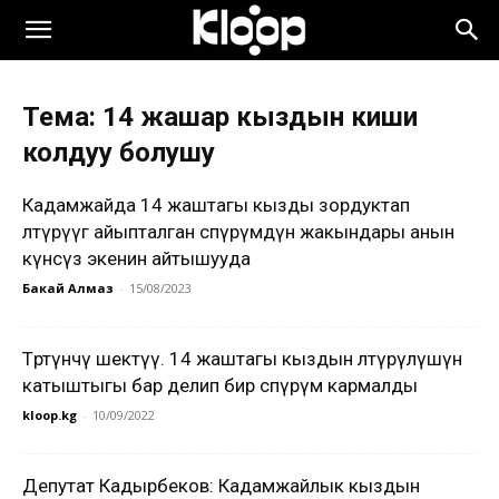
Тема: 14 жашар кыздын киши
колдуу болушу
Кадамжайда 14 жаштагы кызды зордуктап
өлтүрүүгө айыпталган өспүрүмдүн жакындары анын
күнөөсүз экенин айтышууда
Бакай Алмаз
-
15/08/2023
Төртүнчү шектүү. 14 жаштагы кыздын өлтүрүлүшүнө
катыштыгы бар делип бир өспүрүм кармалды
kloop.kg
-
10/09/2022
Депутат Кадырбеков: Кадамжайлык кыздын