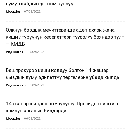
өлүмүнө кайдыгер коом күнөөлүү
kloop.kg
-
07/09/2022
Өлкөнүн бардык мечиттеринде адеп-ахлак жана
киши өлтүрүүнүн кесепеттери тууралуу баяндар өтүлөт
— КМДБ
Редакция
-
07/09/2022
Башпрокурор киши колдуу болгон 14 жашар
кыздын өлүмү адилеттүү тергелерин убада кылды
Редакция
-
06/09/2022
14 жашар кыздын өлтүрүлүшү: Президент ишти өз
көзөмөлүнө алганын билдирди
kloop.kg
-
06/09/2022