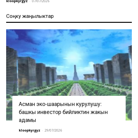
kloopkyrgyz
-
07/07/2026
Соңку жаңылыктар
Асман эко-шаарынын курулушу:
башкы инвестор бийликтин жакын
адамы
kloopkyrgyz
-
29/07/2026