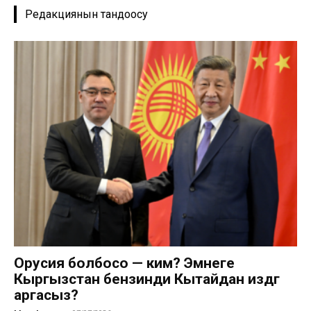
Редакциянын тандоосу
Орусия болбосо — ким? Эмнеге
Кыргызстан бензинди Кытайдан издөөгө
аргасыз?