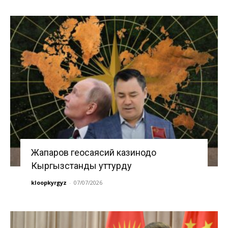
Жапаров геосаясий казинодо
Кыргызстанды уттурду
kloopkyrgyz
-
07/07/2026