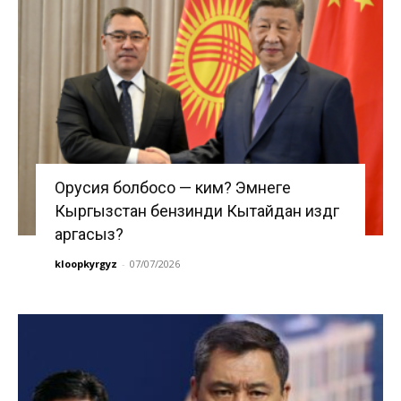
Орусия болбосо — ким? Эмнеге
Кыргызстан бензинди Кытайдан издөөгө
аргасыз?
kloopkyrgyz
-
07/07/2026