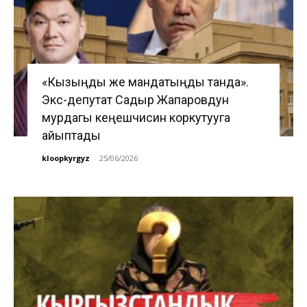
«Кызыңды же мандатыңды танда».
Экс-депутат Садыр Жапаровдун
мурдагы кеңешчисин коркутууга
айыптады
kloopkyrgyz
-
25/06/2026