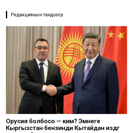
Редакциянын тандоосу
Орусия болбосо — ким? Эмнеге
Кыргызстан бензинди Кытайдан издөөгө