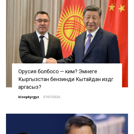
Орусия болбосо — ким? Эмнеге
Кыргызстан бензинди Кытайдан издөөгө
аргасыз?
kloopkyrgyz
-
07/07/2026