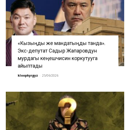
«Кызыңды же мандатыңды танда».
Экс-депутат Садыр Жапаровдун
мурдагы кеңешчисин коркутууга
айыптады
kloopkyrgyz
-
25/06/2026