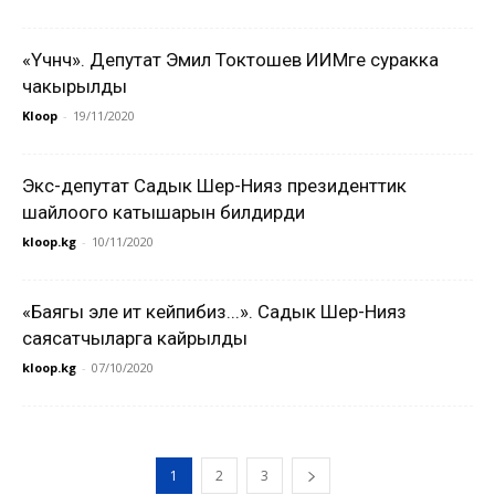
«Үчүнчү». Депутат Эмил Токтошев ИИМге суракка
чакырылды
Kloop
-
19/11/2020
Экс-депутат Садык Шер-Нияз президенттик
шайлоого катышарын билдирди
kloop.kg
-
10/11/2020
«Баягы эле ит кейпибиз...». Садык Шер-Нияз
саясатчыларга кайрылды
kloop.kg
-
07/10/2020
1
2
3