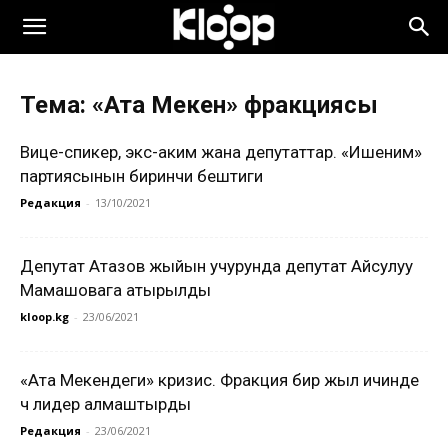
Тема: «Ата Мекен» фракциясы
Вице-спикер, экс-аким жана депутаттар. «Ишеним»
партиясынын биринчи бештиги
Редакция
-
13/10/2021
Депутат Атазов жыйын учурунда депутат Айсулуу
Мамашовага атырылды
kloop.kg
-
23/06/2021
«Ата Мекендеги» кризис. Фракция бир жыл ичинде
үч лидер алмаштырды
Редакция
-
23/06/2021