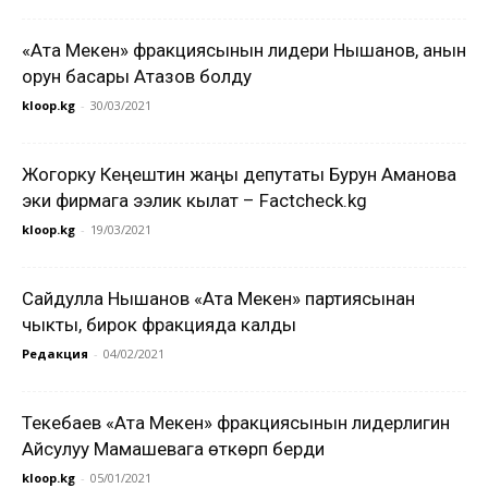
«Ата Мекен» фракциясынын лидери Нышанов, анын
орун басары Атазов болду
kloop.kg
-
30/03/2021
Жогорку Кеңештин жаңы депутаты Бурун Аманова
эки фирмага ээлик кылат – Factcheck.kg
kloop.kg
-
19/03/2021
Сайдулла Нышанов «Ата Мекен» партиясынан
чыкты, бирок фракцияда калды
Редакция
-
04/02/2021
Текебаев «Ата Мекен» фракциясынын лидерлигин
Айсулуу Мамашевага өткөрүп берди
kloop.kg
-
05/01/2021