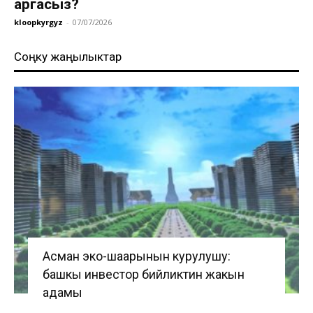
аргасыз?
kloopkyrgyz
-
07/07/2026
Соңку жаңылыктар
Асман эко-шаарынын курулушу:
башкы инвестор бийликтин жакын
адамы