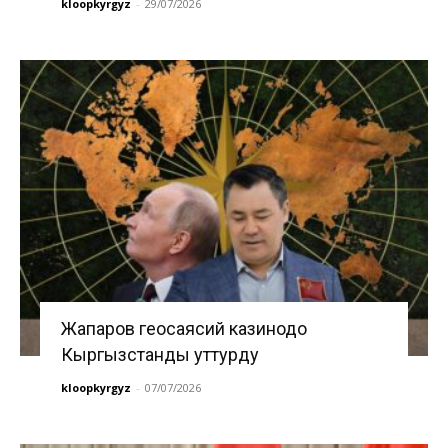
kloopkyrgyz
-
29/07/2026
Жапаров геосаясий казинодо
Кыргызстанды уттурду
kloopkyrgyz
-
07/07/2026