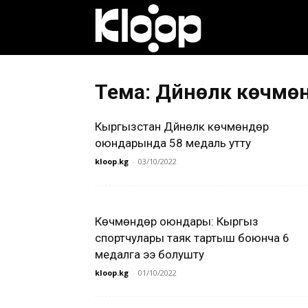
Клооп
кыргызча
Тема: Дүйнөлүк көчм
Кыргызстан Дүйнөлүк көчмөндөр
|
оюндарында 58 медаль утту
kloop.kg
-
03/10/2022
Кыргызстан
Көчмөндөр оюндары: Кыргыз
спортчулары таяк тартыш боюнча 6
жаңылыктары
медалга ээ болушту
kloop.kg
-
01/10/2022