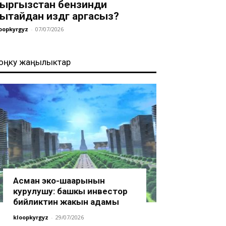
ыргызстан бензинди
ытайдан издөөгө аргасыз?
oopkyrgyz
-
07/07/2026
оңку жаңылыктар
Асман эко-шаарынын
курулушу: башкы инвестор
бийликтин жакын адамы
kloopkyrgyz
-
29/07/2026