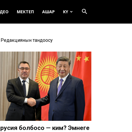
ДЕО
МЕКТЕП
АШАР
KY
Редакциянын тандоосу
русия болбосо — ким? Эмнеге