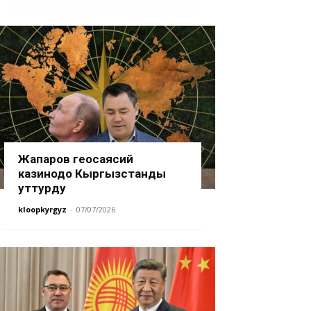
Жапаров геосаясий
казинодо Кыргызстанды
уттурду
kloopkyrgyz
-
07/07/2026