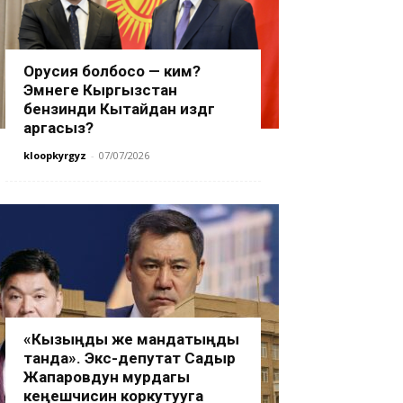
Орусия болбосо — ким?
Эмнеге Кыргызстан
бензинди Кытайдан издөөгө
аргасыз?
kloopkyrgyz
-
07/07/2026
«Кызыңды же мандатыңды
танда». Экс-депутат Садыр
Жапаровдун мурдагы
кеңешчисин коркутууга