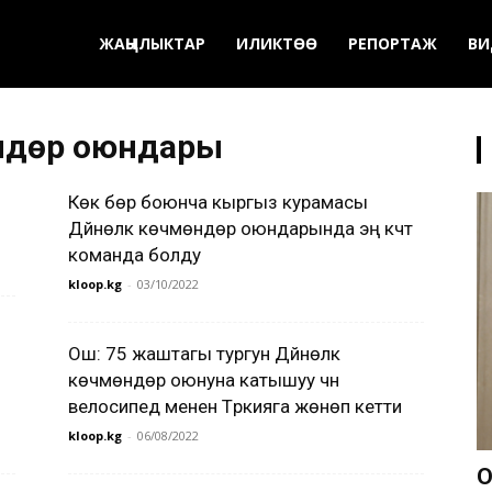
ЖАҢЫЛЫКТАР
ИЛИКТӨӨ
РЕПОРТАЖ
ВИ
өндөр оюндары
Көк бөрү боюнча кыргыз курамасы
Дүйнөлүк көчмөндөр оюндарында эң күчтүү
команда болду
kloop.kg
-
03/10/2022
Ош: 75 жаштагы тургун Дүйнөлүк
көчмөндөр оюнуна катышуу үчүн
велосипед менен Түркияга жөнөп кетти
kloop.kg
-
06/08/2022
О