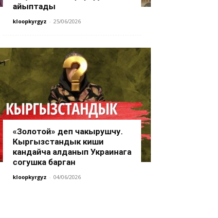
айыптады
kloopkyrgyz
-
25/06/2026
«Золотой» деп чакырушчу.
Кыргызстандык киши
кандайча алданып Украинага
согушка барган
kloopkyrgyz
-
04/06/2026