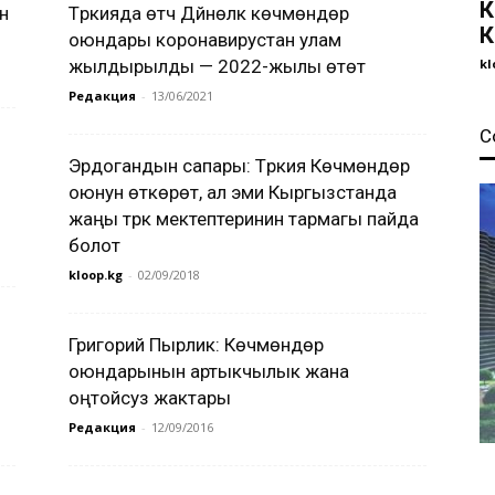
К
н
Түркияда өтүүчү Дүйнөлүк көчмөндөр
К
оюндары коронавирустан улам
жылдырылды — 2022-жылы өтөт
kl
Редакция
-
13/06/2021
С
Эрдогандын сапары: Түркия Көчмөндөр
оюнун өткөрөт, ал эми Кыргызстанда
жаңы түрк мектептеринин тармагы пайда
болот
kloop.kg
-
02/09/2018
Григорий Пырлик: Көчмөндөр
оюндарынын артыкчылык жана
оңтойсуз жактары
Редакция
-
12/09/2016