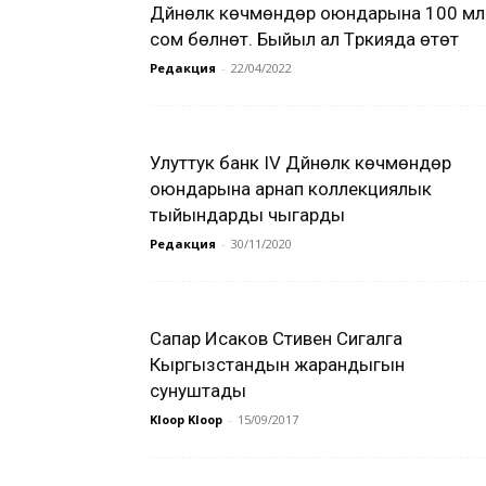
Дүйнөлүк көчмөндөр оюндарына 100 мл
сом бөлүнөт. Быйыл ал Түркияда өтөт
Редакция
-
22/04/2022
Улуттук банк IV Дүйнөлүк көчмөндөр
оюндарына арнап коллекциялык
тыйындарды чыгарды
Редакция
-
30/11/2020
Сапар Исаков Стивен Сигалга
Кыргызстандын жарандыгын
сунуштады
Kloop Kloop
-
15/09/2017