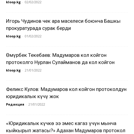
kloop.kg
-
02/02/2022
Игорь Чудинов чек ара маселеси боюнча Башкы
прокуратурада сурак берди
kloop.kg
-
01/02/2022
Өмүрбек Текебаев: Мадумаров кол койгон
протоколго Нурлан Сулайманов да кол койгон
kloop.kg
-
21/01/2022
Феликс Кулов: Мадумаров кол койгон протоколдун
юридикалык күчү жок
Редакция
-
21/01/2022
«Юридикалык күчкө ээ эмес кагаз үчүн мынча
кыйкырып жатасың?» Адахан Мадумаров протокол