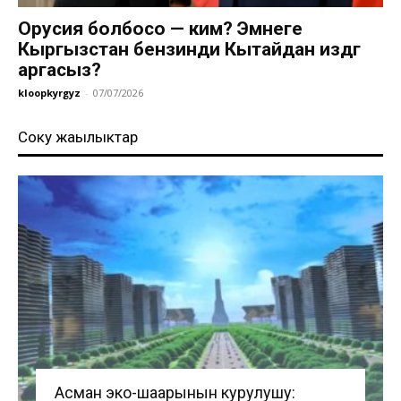
Орусия болбосо — ким? Эмнеге
Кыргызстан бензинди Кытайдан издөөгө
аргасыз?
kloopkyrgyz
-
07/07/2026
Соңку жаңылыктар
Асман эко-шаарынын курулушу: