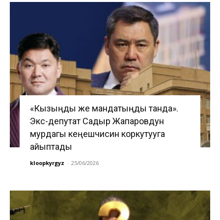
«Кызыңды же мандатыңды танда».
Экс-депутат Садыр Жапаровдун
мурдагы кеңешчисин коркутууга
айыптады
kloopkyrgyz
-
25/06/2026