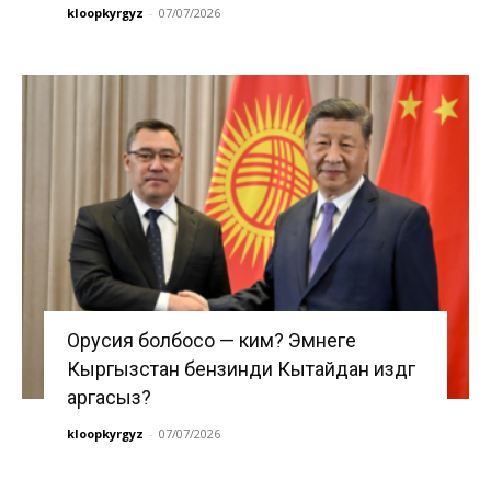
kloopkyrgyz
-
07/07/2026
Орусия болбосо — ким? Эмнеге
Кыргызстан бензинди Кытайдан издөөгө
аргасыз?
kloopkyrgyz
-
07/07/2026