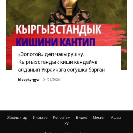
«Золотой» деп чакырушчу.
Кыргызстандык киши кандайча
алданып Украинага согушка барган
kloopkyrgyz
-
04/06/2026
Жаңылыктар
Иликтөө
Репортаж
Видео
Мектеп
Ашар
KY