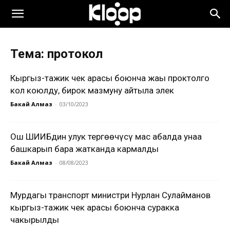
Тема: протокол
Кыргыз-тажик чек арасы боюнча жаңы проктолго
кол коюлду, бирок мазмуну айтыла элек
Бакай Алмаз
-
03/10/2023
Ош ШИИБдин улук тергөөчүсү мас абалда унаа
башкарып бара жатканда кармалды
Бакай Алмаз
-
08/08/2023
Мурдагы транспорт министри Нурлан Сулайманов
кыргыз-тажик чек арасы боюнча суракка
чакырылды