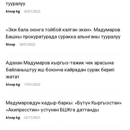
тууралуу
kloop.kg
-
20/01/2022
«Эки бала оюнга тойбой калган экен». Мадумаров
Башкы прокуратурада суракка алынганы тууралуу
Kloop
-
18/01/2022
Адахан Мадумаров кыргыз-тажик чек арасына
байланыштуу иш боюнча кайрадан сурак берип
жатат
kloop.kg
-
17/01/2022
Мадумаровдун кадыр-баркы. «Бүтүн Кыргызстан»
«Акипресстин» үстүнөн БШКга даттанды
kloop.kg
-
22/11/2021