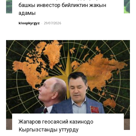
башкы инвестор бийликтин жакын
адамы
kloopkyrgyz
-
29/07/2026
Жапаров геосаясий казинодо
Кыргызстанды уттурду