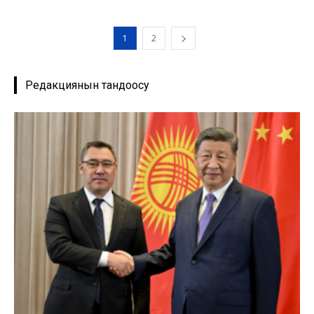
1
2
Редакциянын тандоосу