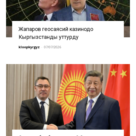
Жапаров геосаясий казинодо
Кыргызстанды уттурду
kloopkyrgyz
-
07/07/2026