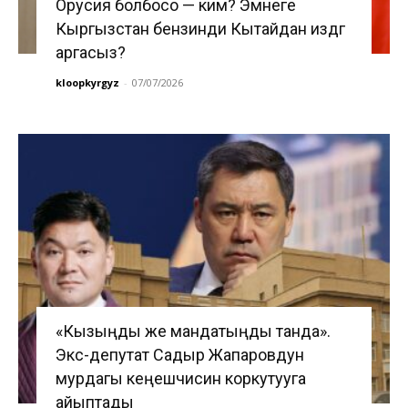
Орусия болбосо — ким? Эмнеге
Кыргызстан бензинди Кытайдан издөөгө
аргасыз?
kloopkyrgyz
-
07/07/2026
«Кызыңды же мандатыңды танда».
Экс-депутат Садыр Жапаровдун
мурдагы кеңешчисин коркутууга
айыптады