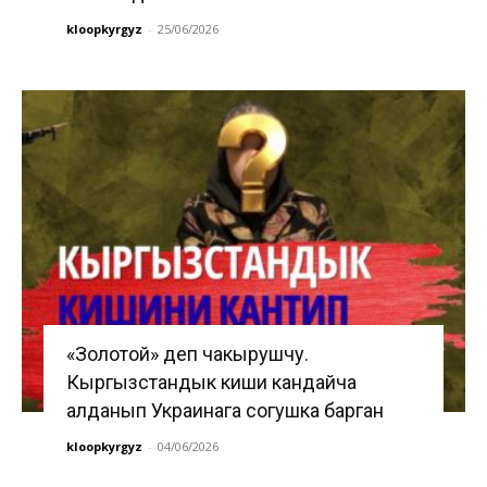
kloopkyrgyz
-
25/06/2026
«Золотой» деп чакырушчу.
Кыргызстандык киши кандайча
алданып Украинага согушка барган
kloopkyrgyz
-
04/06/2026