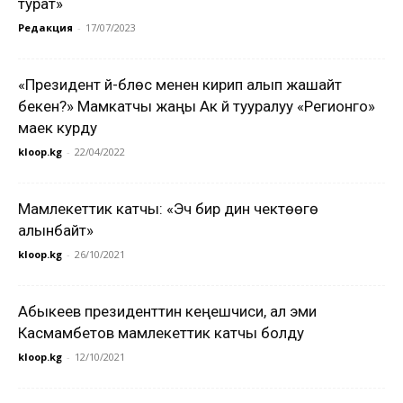
турат»
Редакция
-
17/07/2023
«Президент үй-бүлөсү менен кирип алып жашайт
бекен?» Мамкатчы жаңы Ак үй тууралуу «Регионго»
маек курду
kloop.kg
-
22/04/2022
Мамлекеттик катчы: «Эч бир дин чектөөгө
алынбайт»
kloop.kg
-
26/10/2021
Абыкеев президенттин кеңешчиси, ал эми
Касмамбетов мамлекеттик катчы болду
kloop.kg
-
12/10/2021