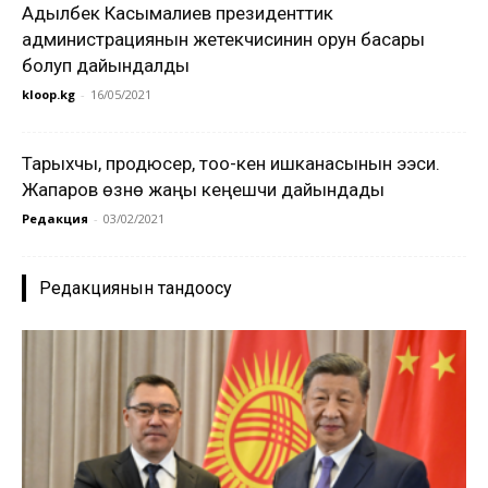
Адылбек Касымалиев президенттик
администрациянын жетекчисинин орун басары
болуп дайындалды
kloop.kg
-
16/05/2021
Тарыхчы, продюсер, тоо-кен ишканасынын ээси.
Жапаров өзүнө жаңы кеңешчи дайындады
Редакция
-
03/02/2021
Редакциянын тандоосу