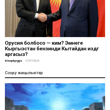
Орусия болбосо — ким? Эмнеге
Кыргызстан бензинди Кытайдан издөөгө
аргасыз?
kloopkyrgyz
-
07/07/2026
Соңку жаңылыктар