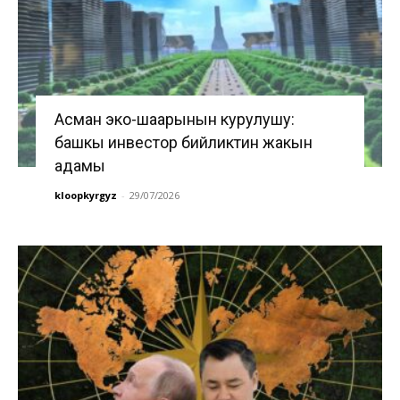
Асман эко-шаарынын курулушу:
башкы инвестор бийликтин жакын
адамы
kloopkyrgyz
-
29/07/2026