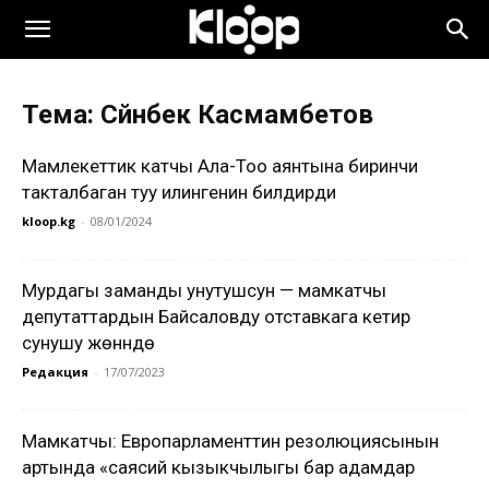
Тема: Сүйүнбек Касмамбетов
Мамлекеттик катчы Ала-Тоо аянтына биринчи
такталбаган туу илингенин билдирди
kloop.kg
-
08/01/2024
Мурдагы заманды унутушсун — мамкатчы
депутаттардын Байсаловду отставкага кетирүү
сунушу жөнүндө
Редакция
-
17/07/2023
Мамкатчы: Европарламенттин резолюциясынын
артында «саясий кызыкчылыгы бар адамдар