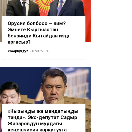
Орусия болбосо — ким?
Эмнеге Кыргызстан
бензинди Кытайдан издөөгө
аргасыз?
kloopkyrgyz
-
07/07/2026
«Кызыңды же мандатыңды
танда». Экс-депутат Садыр
Жапаровдун мурдагы
кеңешчисин коркутууга