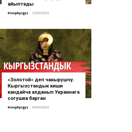
айыптады
kloopkyrgyz
-
25/06/2026
«Золотой» деп чакырушчу.
Кыргызстандык киши
кандайча алданып Украинага
согушка барган
kloopkyrgyz
-
04/06/2026