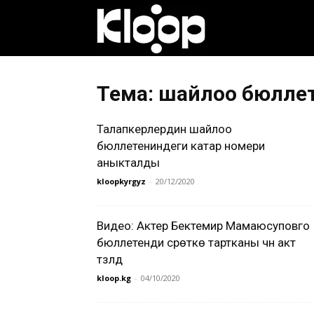
Клооп
кыргызча
Тема: шайлоо бюлле
Талапкерлердин шайлоо
|
бюллетениндеги катар номери
аныкталды
kloopkyrgyz
-
20/12/2020
Кыргызстан
Видео: Актер Бектемир Мамаюсуповго
бюллетенди сүрөткө тартканы үчүн акт
жаңылыктары
түзүлдү
kloop.kg
-
04/10/2020