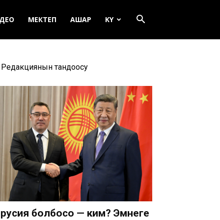
ДЕО
МЕКТЕП
АШАР
KY
Редакциянын тандоосу
русия болбосо — ким? Эмнеге