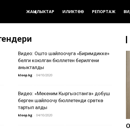
ЖАҢЫЛЫКТАР
ИЛИКТӨӨ
РЕПОРТАЖ
ВИ
тендери
Видео: Ошто шайлоочуга «Биримдикке»
белги коюлган бюллетен берилгени
аныкталды
kloop.kg
-
04/10/2020
Видео: «Мекеним Кыргызстанга» добуш
берген шайлоочу бюллетенди сүрөткө
тартып алды
kloop.kg
-
04/10/2020
О