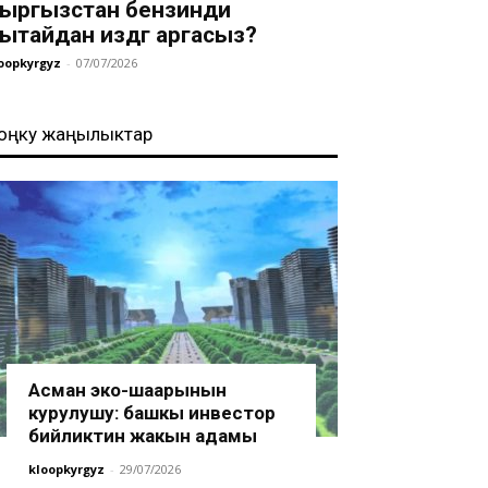
ыргызстан бензинди
ытайдан издөөгө аргасыз?
oopkyrgyz
-
07/07/2026
оңку жаңылыктар
Асман эко-шаарынын
курулушу: башкы инвестор
бийликтин жакын адамы
kloopkyrgyz
-
29/07/2026