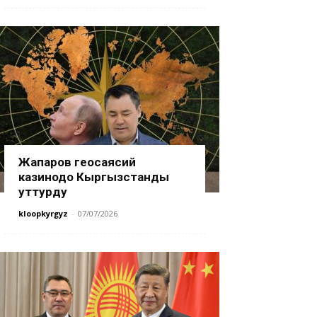
Жапаров геосаясий
казинодо Кыргызстанды
уттурду
kloopkyrgyz
-
07/07/2026