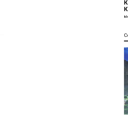
К
К
kl
С