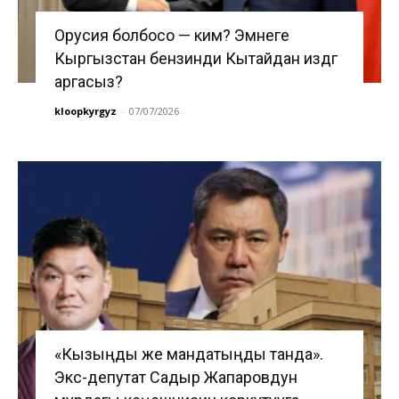
Орусия болбосо — ким? Эмнеге
Кыргызстан бензинди Кытайдан издөөгө
аргасыз?
kloopkyrgyz
-
07/07/2026
«Кызыңды же мандатыңды танда».
Экс-депутат Садыр Жапаровдун