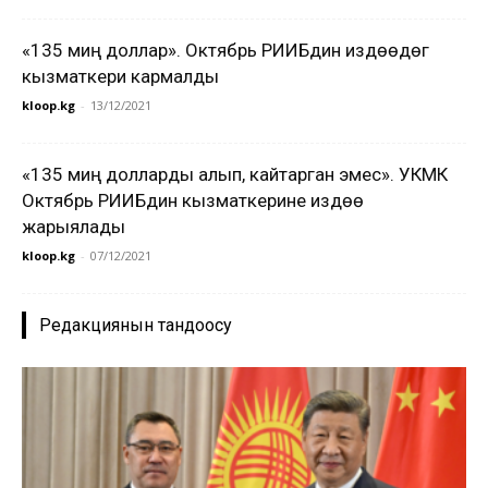
«135 миң доллар». Октябрь РИИБдин издөөдөгү
кызматкери кармалды
kloop.kg
-
13/12/2021
«135 миң долларды алып, кайтарган эмес». УКМК
Октябрь РИИБдин кызматкерине издөө
жарыялады
kloop.kg
-
07/12/2021
Редакциянын тандоосу