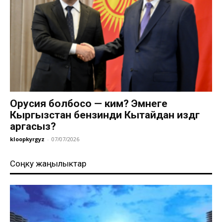
Орусия болбосо — ким? Эмнеге
Кыргызстан бензинди Кытайдан издөөгө
аргасыз?
kloopkyrgyz
-
07/07/2026
Соңку жаңылыктар