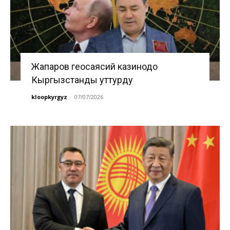
Жапаров геосаясий казинодо
Кыргызстанды уттурду
kloopkyrgyz
-
07/07/2026