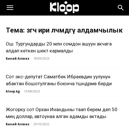
Тема: өзгөчө ири өлчөмдөгү алдамчылык
Ош: Тургундарды 20 млн сомдон ашуун акчага
алдап кеткен шектүү кармалды
Бакай Алмаз
-
18/09/2023
Сот экс-депутат Саматбек Ибраевдин уулунун
абактан бошотулганы боюнча түшүндүрмө берди
kloop.kg
-
13/08/2023
Жогорку сот Орхан Инандыны таап берем деп 50
миң доллар, автоунаа алган адамды актады
Бакай Алмаз
-
29/10/2022