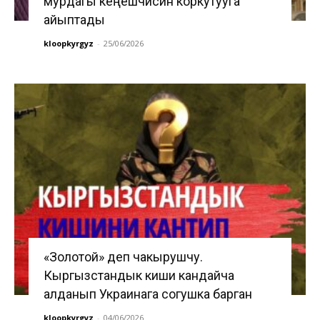
мурдагы кеңешчисин коркутууга
айыптады
kloopkyrgyz
-
25/06/2026
«Золотой» деп чакырушчу.
Кыргызстандык киши кандайча
алданып Украинага согушка барган
kloopkyrgyz
-
04/06/2026