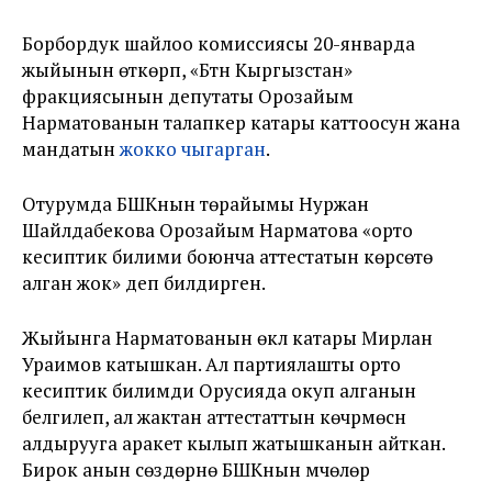
Борбордук шайлоо комиссиясы 20-январда
жыйынын өткөрүп, «Бүтүн Кыргызстан»
фракциясынын депутаты Орозайым
Нарматованын талапкер катары каттоосун жана
мандатын
жокко чыгарган
.
Отурумда БШКнын төрайымы Нуржан
Шайлдабекова Орозайым Нарматова «орто
кесиптик билими боюнча аттестатын көрсөтө
алган жок» деп билдирген.
Жыйынга Нарматованын өкүлү катары Мирлан
Ураимов катышкан. Ал партиялашты орто
кесиптик билимди Орусияда окуп алганын
белгилеп, ал жактан аттестаттын көчүрмөсүн
алдырууга аракет кылып жатышканын айткан.
Бирок анын сөздөрүнө БШКнын мүчөлөрү