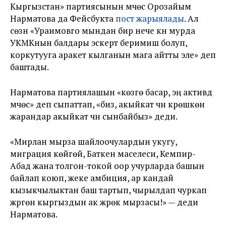
Кыргызстан» партиясынын мүчөсү Орозайым
Нарматова да Фейсбукта
пост жарыялады
. Ал
сөзүн «Ураимовго мындан бир нече күн мурда
УКМКнын балдары эскертүү беримиш болуп,
коркутууга аракет кылганын мага айтты эле» деп
баштады.
Нарматова партиялашын «көзгө басар, эң активдүү
мүчөсү» деп сыпаттап, «биз, акыйкат үчүн күрөшкөн
жарандар акыйкат үчүн сынбайбыз» деди.
«Мирлан мырза шайлоочулардын укугу,
миграция көйгөйү, Баткен маселеси, Кемпир-
Абад жана толгон-токой оор учурларда башын
байлап коюп, жеке амбиция, ар кандай
кызыкчылыктан баш тартып, чырылдап чуркап
жүргөн кыргыздын ак жүрөк мырзасы!» — деди
Нарматова.