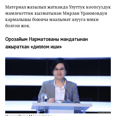
Материал жазылып жатканда Улуттук коопсуздук
мамлекеттик кызматынан Мирлан Ураимовдун
кармалышы боюнча маалымат алууга мүмкүн
болгон жок.
Орозайым Нарматованы мандатынан
ажыраткан «диплом иши»