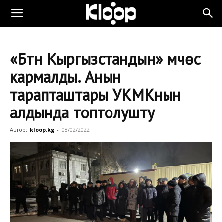
«Бүтүн Кыргызстандын» мүчөсү
кармалды. Анын
тарапташтары УКМКнын
алдында топтолушту
Автор:
kloop.kg
-
08/02/2022