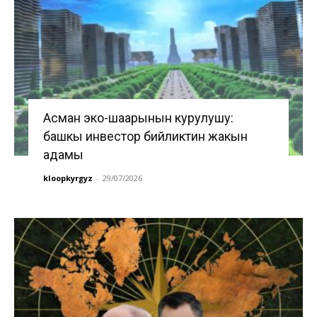
Асман эко-шаарынын курулушу:
башкы инвестор бийликтин жакын
адамы
kloopkyrgyz
-
29/07/2026