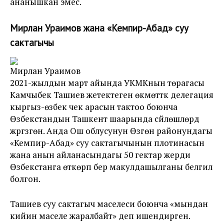
ананышкан эмес.
Мирлан Ураимов жана «Кемпир-Абад» суу
сактагычы
Мирлан Ураимов
2021-жылдын март айында УКМКнын төрагасы
Камчыбек Ташиев жетектеген өкмөттүк делегация
кыргыз-өзбек чек арасын тактоо боюнча
Өзбекстандын Ташкент шаарында сүйлөшүүлөрдү
жүргүзгөн. Анда Ош облусунун Өзгөн районундагы
«Кемпир-Абад» суу сактагычынын плотинасын
жана анын айланасындагы 50 гектар жерди
Өзбекстанга өткөрүп берүү макулдашылганы белгилүү
болгон.
Ташиев суу сактагыч маселеси боюнча «мындан
кийин маселе жаралбайт» деп ишендирген.