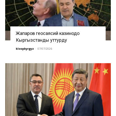
Жапаров геосаясий казинодо
Кыргызстанды уттурду
kloopkyrgyz
-
07/07/2026