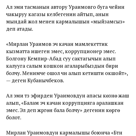
Ал эми тасманын автору Ураимовго буга чейин
чакыруу кагазы келбегенин айтып, анын
мындай жол менен кармалышын «мыйзамсыз»
деп атады.
«Мирлан Ураимов эч качан мамлекеттик
кызматта ишеген эмес, коррупционер эмес.
Болгону Кемпир-Абад суу сактагычын алып
калууга салым кошкон агаларыбыздын бири
болчу. Менимче ошол үчүн алып кетишти окшойт»,
— деген Кубанычбеков.
Ал эми түз эфирден Ураимовдун апасы көзүнө жаш
алып, «Балам эч качан коррупцияга аралашкан
эмес. Эл деп жүргөн бала болчу» дегенин көрүүгө
болот.
Мирлан Ураимовдун кармалышы боюнча «Бүтүн