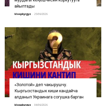
айыптады
kloopkyrgyz
-
25/06/2026
«Золотой» деп чакырушчу.
Кыргызстандык киши кандайча
алданып Украинага согушка барган
kloopkyrgyz
-
04/06/2026