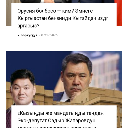
Орусия болбосо — ким? Эмнеге
Кыргызстан бензинди Кытайдан издөөгө
аргасыз?
kloopkyrgyz
-
07/07/2026
«Кызыңды же мандатыңды танда».
Экс-депутат Садыр Жапаровдун
мурдагы кеңешчисин коркутууга