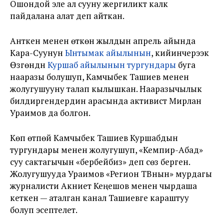
Ошондой эле ал сууну жергиликтүү калк
пайдалана алат деп айткан.
Анткен менен өткөн жылдын апрель айында
Кара-Суунун
Ынтымак айылынын
, кийинчерээк
Өзгөндүн
Куршаб айылынын тургундары
буга
нааразы болушуп, Камчыбек Ташиев менен
жолугушууну талап кылышкан. Нааразычылык
билдиргендердин арасында активист Мирлан
Ураимов да болгон.
Көп өтпөй Камчыбек Ташиев Куршабдын
тургундары менен жолугушуп, «Кемпир-Абад»
суу сактагычын «бербейбиз» деп сөз берген.
Жолугушууда Ураимов «Регион ТВнын» мурдагы
журналисти Акниет Кеңешов менен чырдаша
кеткен — аталган канал Ташиевге караштуу
болуп эсептелет.