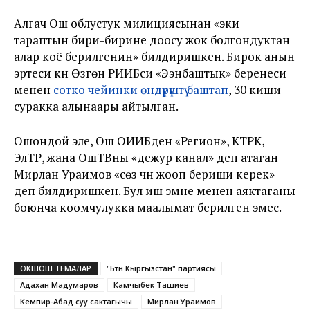
Алгач Ош облустук милициясынан «эки
тараптын бири-бирине доосу жок болгондуктан
алар коё берилгенин» билдиришкен. Бирок анын
эртеси күнү Өзгөн РИИБси «Ээнбаштык» беренеси
менен
сотко чейинки өндүрүштү баштап
, 30 киши
суракка алынаары айтылган.
Ошондой эле, Ош ОИИБден «Регион», КТРК,
ЭлТР, жана ОшТВны «дежур канал» деп атаган
Мирлан Ураимов «сөзү үчүн жооп бериши керек»
деп билдиришкен. Бул иш эмне менен аяктаганы
боюнча коомчулукка маалымат берилген эмес.
ОКШОШ ТЕМАЛАР
"Бүтүн Кыргызстан" партиясы
Адахан Мадумаров
Камчыбек Ташиев
Кемпир-Абад суу сактагычы
Мирлан Ураимов