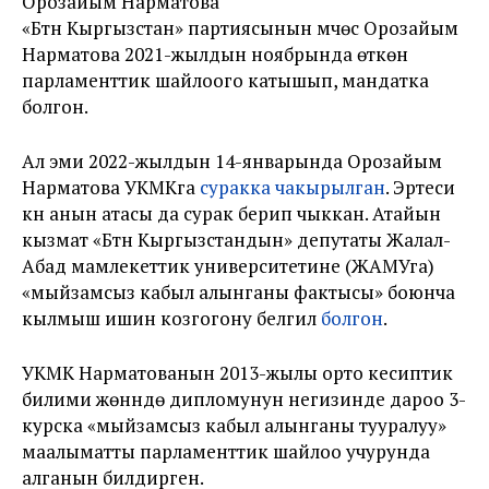
Орозайым Нарматова
«Бүтүн Кыргызстан» партиясынын мүчөсү Орозайым
Нарматова 2021-жылдын ноябрында өткөн
парламенттик шайлоого катышып, мандатка
болгон.
Ал эми 2022-жылдын 14-январында Орозайым
Нарматова УКМКга
суракка чакырылган
. Эртеси
күнү анын атасы да сурак берип чыккан. Атайын
кызмат «Бүтүн Кыргызстандын» депутаты Жалал-
Абад мамлекеттик университетине (ЖАМУга)
«мыйзамсыз кабыл алынганы фактысы» боюнча
кылмыш ишин козгогону белгилүү
болгон
.
УКМК Нарматованын 2013-жылы орто кесиптик
билими жөнүндө дипломунун негизинде дароо 3-
курска «мыйзамсыз кабыл алынганы тууралуу»
маалыматты парламенттик шайлоо учурунда
алганын билдирген.