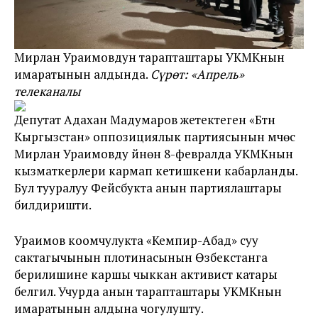
Мирлан Ураимовдун тарапташтары УКМКнын
имаратынын алдында.
Сүрөт: «Апрель»
телеканалы
Депутат Адахан Мадумаров жетектеген «Бүтүн
Кыргызстан» оппозициялык партиясынын мүчөсү
Мирлан Ураимовду үйүнөн 8-февралда УКМКнын
кызматкерлери кармап кетишкени кабарланды.
Бул тууралуу Фейсбукта анын партиялаштары
билдиришти.
Ураимов коомчулукта «Кемпир-Абад» суу
сактагычынын плотинасынын Өзбекстанга
берилишине каршы чыккан активист катары
белгилүү. Учурда анын тарапташтары УКМКнын
имаратынын алдына чогулушту.