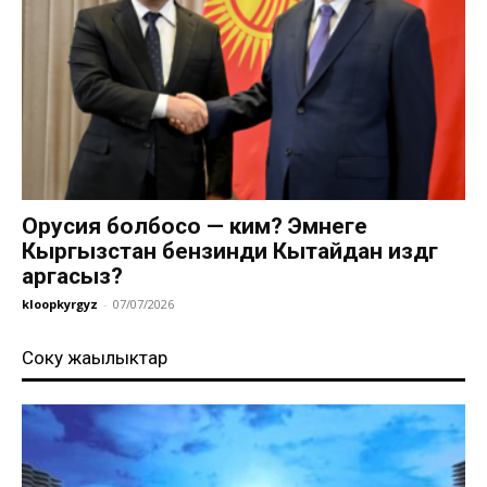
Орусия болбосо — ким? Эмнеге
Кыргызстан бензинди Кытайдан издөөгө
аргасыз?
kloopkyrgyz
-
07/07/2026
Соңку жаңылыктар