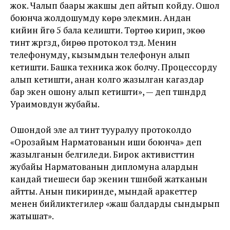
жок. Чалып баары жакшы деп айтып койду. Ошол
боюнча жолдошумду көрө элекмин. Андан
кийин үйгө 5 бала келишти. Төртөө кирип, экөө
тинтүү жүргүздү, бирөө протокол түздү. Менин
телефонумду, кызымдын телефонун алып
кетишти. Башка техника жок болчу. Процессорду
алып кетишти, анан колго жазылган кагаздар
бар экен ошону алып кетишти», — деп түшүндүрдү
Ураимовдун жубайы.
Ошондой эле ал тинтүү тууралуу протоколдо
«Орозайым Нарматованын иши боюнча» деп
жазылганын белгиледи. Бирок активисттин
жубайы Нарматованын дипломуна алардын
кандай тиешеси бар экенин түшүнбөй жатканын
айтты. Анын пикиринде, мындай аракеттер
менен бийликтегилер «жаш балдарды сындырып
жатышат».