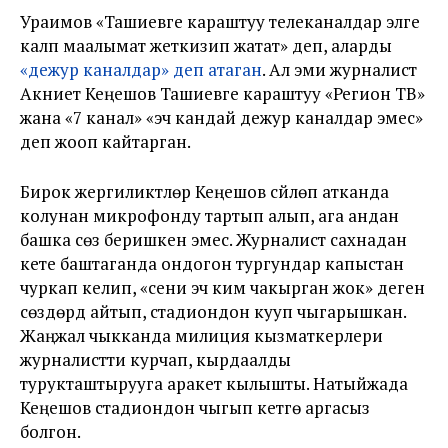
Ураимов «Ташиевге караштуу телеканалдар элге
калп маалымат жеткизип жатат» деп, аларды
«дежур каналдар» деп атаган
. Ал эми журналист
Акниет Кеңешов Ташиевге караштуу «Регион ТВ»
жана «7 канал» «эч кандай дежур каналдар эмес»
деп жооп кайтарган.
Бирок жергиликтүүлөр Кеңешов сүйлөп атканда
колунан микрофонду тартып алып, ага андан
башка сөз беришкен эмес. Журналист сахнадан
кете баштаганда ондогон тургундар капыстан
чуркап келип, «сени эч ким чакырган жок» деген
сөздөрдү айтып, стадиондон кууп чыгарышкан.
Жаңжал чыкканда милиция кызматкерлери
журналистти курчап, кырдаалды
турукташтырууга аракет кылышты. Натыйжада
Кеңешов стадиондон чыгып кетүүгө аргасыз
болгон.