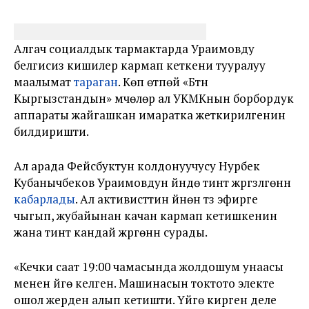
Алгач социалдык тармактарда Ураимовду
белгисиз кишилер кармап кеткени тууралуу
маалымат
тараган
. Көп өтпөй «Бүтүн
Кыргызстандын» мүчөлөрү ал УКМКнын борбордук
аппараты жайгашкан имаратка жеткирилгенин
билдиришти.
Ал арада Фейсбуктун колдонуучусу Нурбек
Кубанычбеков Ураимовдун үйүндө тинтүү жүргүзүлгөнүн
кабарлады
. Ал активисттин үйүнөн түз эфирге
чыгып, жубайынан качан кармап кетишкенин
жана тинтүү кандай жүргөнүн сурады.
«Кечки саат 19:00 чамасында жолдошум унаасы
менен үйгө келген. Машинасын токтото электе
ошол жерден алып кетишти. Үйгө кирген деле