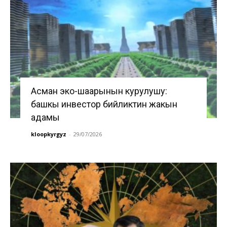
Асман эко-шаарынын курулушу:
башкы инвестор бийликтин жакын
адамы
kloopkyrgyz
-
29/07/2026