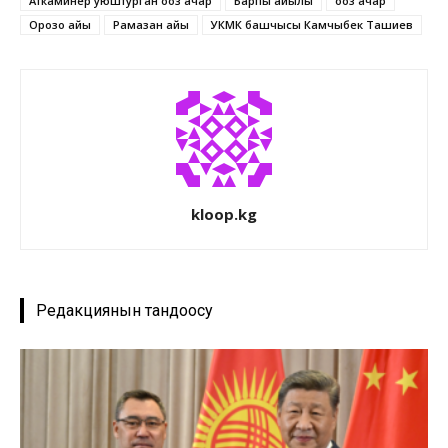
Аткаминер уюштурган ооз ачар
Барпы айылы
ооз ачар
Орозо айы
Рамазан айы
УКМК башчысы Камчыбек Ташиев
kloop.kg
Редакциянын тандоосу