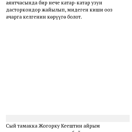
аянтчасында бир нече катар-катар узун
дасторкондор жайылып, миңдеген киши ооз
ачарга келгенин көрүүгө болот.
Сый тамакка Жогорку Кеңештин айрым