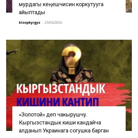
мурдагы кеңешчисин коркутууга
айыптады
kloopkyrgyz
-
25/06/2026
«Золотой» деп чакырушчу.
Кыргызстандык киши кандайча
алданып Украинага согушка барган