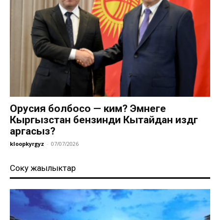
Орусия болбосо — ким? Эмнеге
Кыргызстан бензинди Кытайдан издөөгө
аргасыз?
kloopkyrgyz
-
07/07/2026
Соңку жаңылыктар