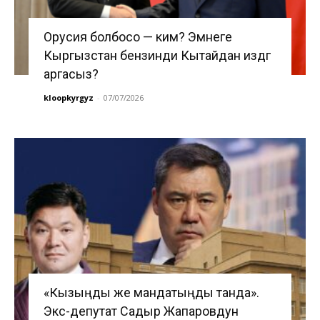
Орусия болбосо — ким? Эмнеге
Кыргызстан бензинди Кытайдан издөөгө
аргасыз?
kloopkyrgyz
-
07/07/2026
«Кызыңды же мандатыңды танда».
Экс-депутат Садыр Жапаровдун