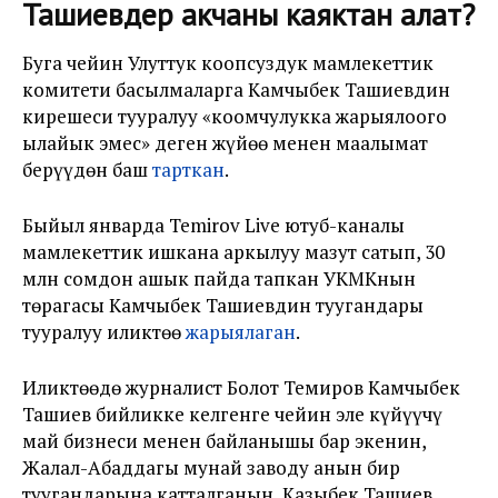
Ташиевдер акчаны каяктан алат?
Буга чейин Улуттук коопсуздук мамлекеттик
комитети басылмаларга Камчыбек Ташиевдин
кирешеси тууралуу «коомчулукка жарыялоого
ылайык эмес» деген жүйөө менен маалымат
берүүдөн баш
тарткан
.
Быйыл январда Temirov Live ютуб-каналы
мамлекеттик ишкана аркылуу мазут сатып, 30
млн сомдон ашык пайда тапкан УКМКнын
төрагасы Камчыбек Ташиевдин туугандары
тууралуу иликтөө
жарыялаган
.
Иликтөөдө журналист Болот Темиров Камчыбек
Ташиев бийликке келгенге чейин эле күйүүчү
май бизнеси менен байланышы бар экенин,
Жалал-Абаддагы мунай заводу анын бир
туугандарына катталганын, Казыбек Ташиев