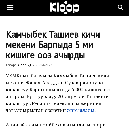
Камчыбек Ташиев кичи
мекени Барпыда 5 миң
кишиге ооз ачырды
Автор:
kloop.kg
-
20/04/2023
УКМКнын башчысы Камчыбек Ташиев кичи
мекени Жалал-Абаддын Сузак районуна
караштуу Барпы айылында 5 000 кишиге ооз
ачырды. Бул тууралуу 20-апрелде Ташиевге
караштуу «Регион» телеканалы жеринен
чагылдырылган сюжетин
жарыялады
.
Анда айылдын Чойбеков атындагы спорт