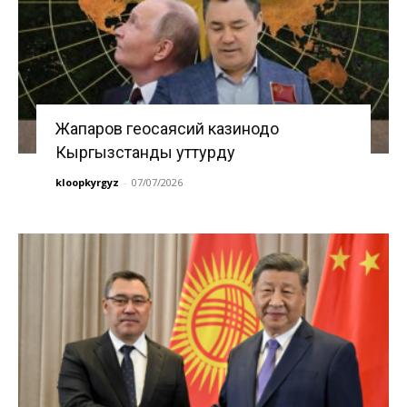
Жапаров геосаясий казинодо
Кыргызстанды уттурду
kloopkyrgyz
-
07/07/2026