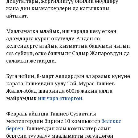
депутаттары, жергиликтүү бийлик өкүлдөрү
жана дин кызматкерлери да катышканы
айтылат.
Маалыматка ылайык, иш чарада көзү өткөн
адамдарга куран окутулду. Андан соң
келгендерге атайын кызматтын башчысы чыгып
сөз сүйлөп, өлкө башчысы Садыр Жапаровдун да
саламын жеткирди.
Буга чейин, 8-март Аялдардын эл аралык күнүнө
карата Ташиевдин уулу Тай-Мурас Ташиев
Жалал-Абад шаарында 600гө жакын аялга
майрамдык
иш чара өткөргөн
.
Февраль айында Ташиев Сузактагы
мектептердин бирине 10 компьютер
белекке
берген
. Ташиевдин жаңы компьютер алып
бергени тууралуу маалыматты төгүндөгөн