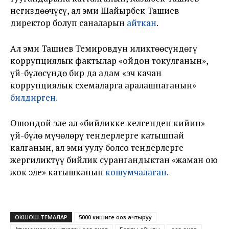
негиздөөчүсү, ал эми Шайырбек Ташиев
директор болуп саналарын
айткан
.
Ал эми Ташиев Темировдун иликтөөсүндөгү
коррупциялык фактылар «ойдон токулганын»,
үй-бүлөсүндө бир да адам «эч качан
коррупциялык схемаларга аралашпаганын»
билдирген.
Ошондой эле ал «бийликке келгенден кийин»
үй-бүлө мүчөлөрү тендерлерге катышпай
калганын, ал эми уулу болсо тендерлерге
жергиликтүү бийлик сурангандыктан «жаман ою
жок эле» катышканын
кошумчалаган.
ОКШОШ ТЕМАЛАР
5000 кишиге ооз ачтыруу