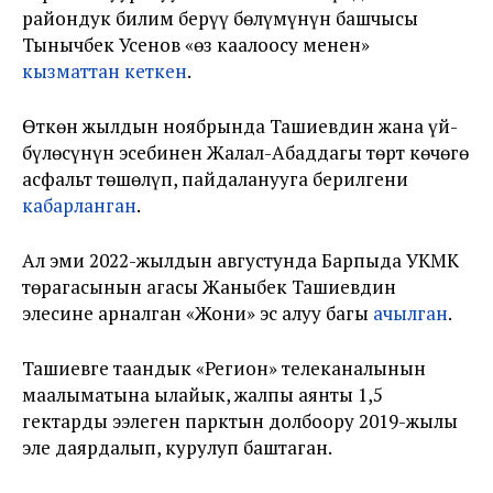
райондук билим берүү бөлүмүнүн башчысы
Тынычбек Усенов «өз каалоосу менен»
кызматтан кеткен
.
Өткөн жылдын ноябрында Ташиевдин жана үй-
бүлөсүнүн эсебинен Жалал-Абаддагы төрт көчөгө
асфальт төшөлүп, пайдаланууга берилгени
кабарланган
.
Ал эми 2022-жылдын августунда Барпыда УКМК
төрагасынын агасы Жаныбек Ташиевдин
элесине арналган «Жони» эс алуу багы
ачылган
.
Ташиевге таандык «Регион» телеканалынын
маалыматына ылайык, жалпы аянты 1,5
гектарды ээлеген парктын долбоору 2019-жылы
эле даярдалып, курулуп баштаган.