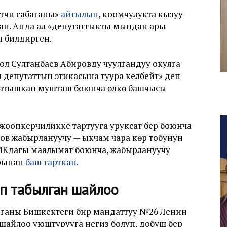
чүнү сабаганы»
айтылып
, коомчулукта кызуу
н. Анда ал «
депутаттыкты мындан ары
п билдирген.
ол Султанбаев Абировду чуулгандуу окуяга
м депутаттын этикасына туура келбейт» деп
 катышкан мушташ боюнча өлкө башчысы
оопкерчиликке тартууга уруксат берүү боюнча
ов жабырлануучу — ыкчам чара көрүү тобунун
МКдагы маалымат боюнча, жабырлануучу
арынан
баш тарткан
.
п табылган шайлоо
ганы Бишкектеги бир мандаттуу №26 Ленин
айлоо уюштурууга негиз болуп, добуш берүү