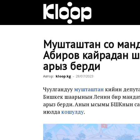
Клооп
кыргызча
Мушташтан соң ман
Абиров кайрадан ш
арыз берди
|
Автор:
kloop.kg
-
28/07/2023
Кыргызстан
Чуулгандуу
мушташтан
кийин депут
Бишкек шаарынын Ленин бир мандат
арыз берди. Анын ысымы БШКнын са
июлда
кошулду
.
жаңылыктары