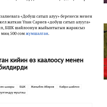
залиевага «Добуш сатып алуу» беренеси менен
 кел жаткан Улан Сариев «добуш сатып алууга»
ип, БШК шайлоонун жыйынтыгын жараксыз
6 миң 500 сом
жумшалган
.
ан кийин өз каалоосу менен
билдирди
кек шаары
БШК
Жаныбек Абиров
Кайра шайлоо
уулгандуу мушташ