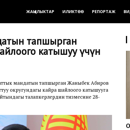
ЖАҢЫЛЫКТАР
ИЛИКТӨӨ
РЕПОРТАЖ
ВИ
датын тапшырган
айлоого катышуу үчүн
аттык мандатын тапшырган Жаныбек Абиров
туу округундагы кайра шайлоого катышууга
йтындагы талапкерлердин тизмесине 28-
О