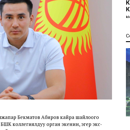
К
К
kl
С
дыжапар Бекматов Абиров кайра шайлоого
л БШК коллегиялдуу орган экенин, эгер экс-