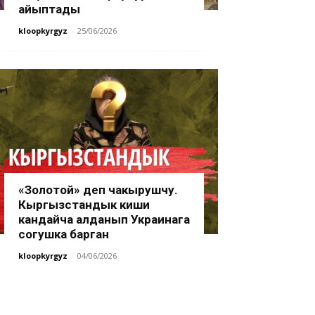
айыптады
kloopkyrgyz
-
25/06/2026
«Золотой» деп чакырушчу.
Кыргызстандык киши
кандайча алданып Украинага
согушка барган
kloopkyrgyz
-
04/06/2026