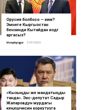
Орусия болбосо — ким?
Эмнеге Кыргызстан
бензинди Кытайдан издөөгө
аргасыз?
kloopkyrgyz
-
07/07/2026
«Кызыңды же мандатыңды
танда». Экс-депутат Садыр
Жапаровдун мурдагы
кеңешчисин коркутууга