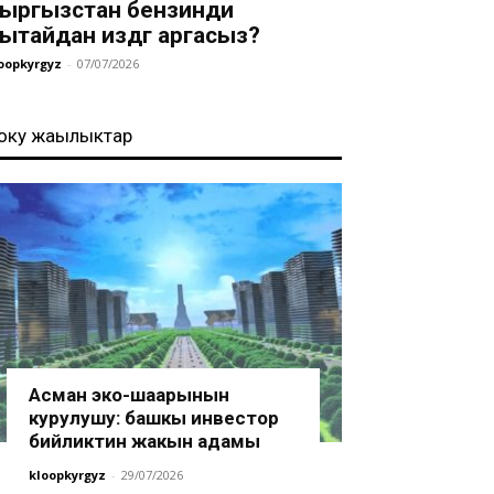
ыргызстан бензинди
ытайдан издөөгө аргасыз?
oopkyrgyz
-
07/07/2026
оңку жаңылыктар
Асман эко-шаарынын
курулушу: башкы инвестор
бийликтин жакын адамы
kloopkyrgyz
-
29/07/2026