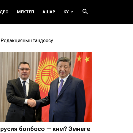
ДЕО
МЕКТЕП
АШАР
KY
Редакциянын тандоосу
русия болбосо — ким? Эмнеге