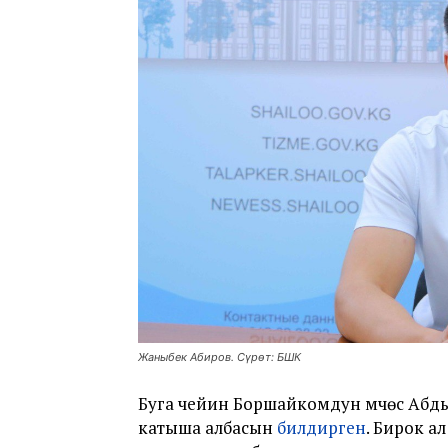
Жаныбек Абиров. Сүрөт: БШК
Буга чейин Боршайкомдун мүчөсү Аб
катыша албасын
билдирген
. Бирок а