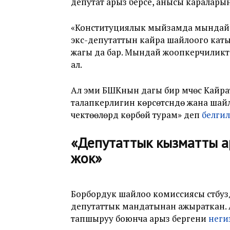
депутат арыз берсе, анысы караларын
«
Конституциялык мыйзамда мындай н
экс-депутаттын кайра шайлоого кат
жагы да бар. Мындай жоопкерчиликт
ал.
Ал эми БШКнын дагы бир мүчөсү
Кайра
талапкерлигин көрсөтүүсүндө жана ш
чектөөлөрдү көрбөй турам» деп
белги
«
Депутаттык кызматты а
жок
»
Борбордук шайлоо комиссиясы үстүб
депутаттык мандатынан ажыраткан.
тапшыруу боюнча арыз бергени
неги