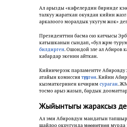
Ал арызды «кафелердин биринде күзөт
талкуу жараткан окуядан кийин жазга
аркалоого моралдык укугум жок
» де
Президенттин басма сөз катчысы Эрб
катышканын сындап, «бул жүрүм-туру
билдирген
. Ошондой эле ал Абиров
кабардар экенин айткан.
Кийинчерээк парламентте Абировду ж
атайын комиссия
түзүлгөн
. Кийин Абир
кызматкеринен кечирим
сураган
. Ж
тосмо арыз жазып, бардык дооматт
Жыйынтыгы жараксыз де
Ал эми Абировдун мандатын тапшыр
шайлоо округунда мөөнөтүнөн мурда ш