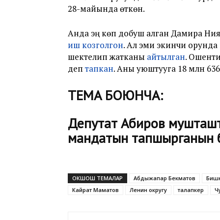
28-майында өткөн.
Анда эң көп добуш алган Дамира Ния
иш
козголгон
. Ал эми экинчи орунда
шектелип жатканы
айтылган
. Ошент
деп
тапкан
. Аны уюштууга 18 млн 63
ТЕМА БОЮНЧА:
Депутат Абиров мушташт
мандатын тапшырганын 
ОКШОШ ТЕМАЛАР
Абдыжапар Бекматов
Биш
Кайрат Маматов
Ленин округу
талапкер
Ч