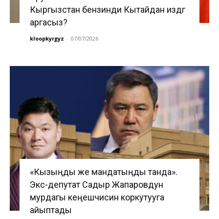
Кыргызстан бензинди Кытайдан издөөгө
аргасыз?
kloopkyrgyz
-
07/07/2026
«Кызыңды же мандатыңды танда».
Экс-депутат Садыр Жапаровдун
мурдагы кеңешчисин коркутууга
айыптады