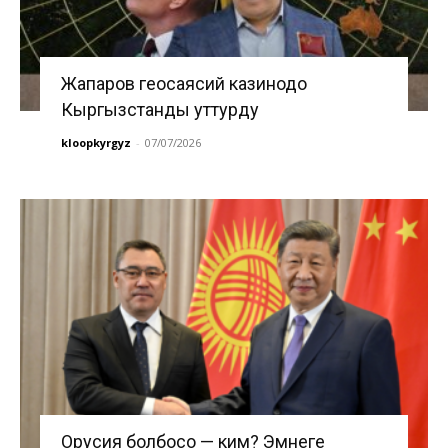
Жапаров геосаясий казинодо
Кыргызстанды уттурду
kloopkyrgyz
-
07/07/2026
Орусия болбосо — ким? Эмнеге