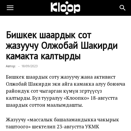
Бишкек шаардык сот
жазуучу Олжобай Шакирди
камакта калтырды
Автор:
-
18/09/2023
Бишкек шаардык соту жазуучу жана активист
Олжобай Шакирди эки айга камакка алуу боюнча
райондук сот чыгарган өкүмүн өзгөртүүсүз
калтырды. Бул тууралуу «Клоопко» 18-августта
шаардык соттон маалымдашты.
Жазуучу «массалык башаламандыкка чакырык
таштоого» шектелип 23-августта УКМК