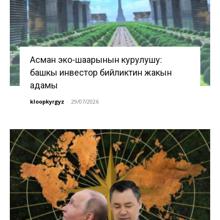
Асман эко-шаарынын курулушу:
башкы инвестор бийликтин жакын
адамы
kloopkyrgyz
-
29/07/2026