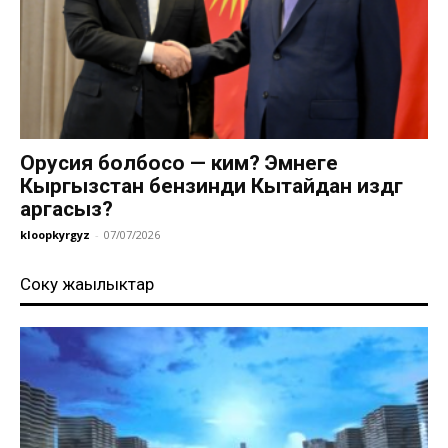
Орусия болбосо — ким? Эмнеге
Кыргызстан бензинди Кытайдан издөөгө
аргасыз?
kloopkyrgyz
-
07/07/2026
Соңку жаңылыктар