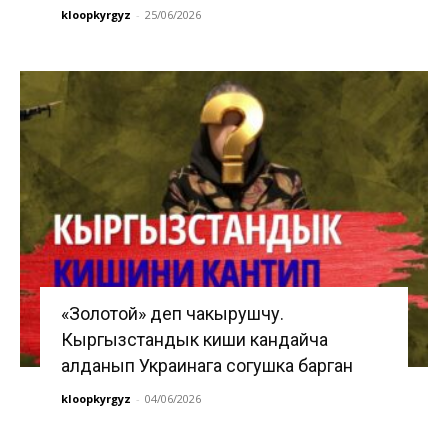
kloopkyrgyz
-
25/06/2026
«Золотой» деп чакырушчу.
Кыргызстандык киши кандайча
алданып Украинага согушка барган
kloopkyrgyz
-
04/06/2026