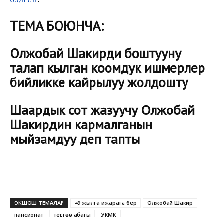
ТЕМА БОЮНЧА:
Олжобай Шакирди боштууну
талап кылган коомдук ишмерлер
бийликке кайрылуу жолдошту
Шаардык сот жазуучу Олжобай
Шакирдин кармалганын
мыйзамдуу деп тапты
ОКШОШ ТЕМАЛАР
49 жылга ижарага берүү
Олжобай Шакир
пансионат
тергөө абагы
УКМК