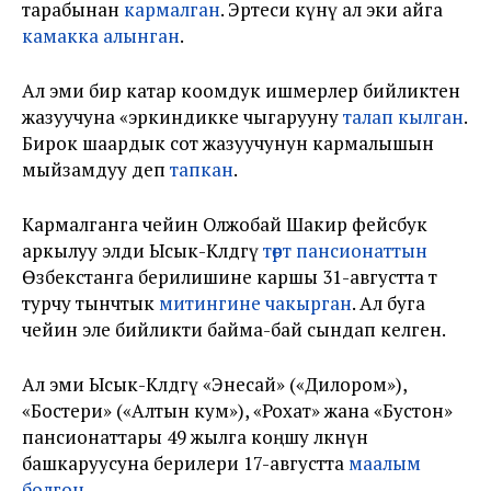
тарабынан
кармалган
. Эртеси күнү ал эки айга
камакка алынган
.
Ал эми бир катар коомдук ишмерлер бийликтен
жазуучуна «эркиндикке чыгарууну
талап кылган
.
Бирок шаардык сот жазуучунун кармалышын
мыйзамдуу деп
тапкан
.
Кармалганга чейин Олжобай Шакир фейсбук
аркылуу элди Ысык-Көлдөгү
төрт пансионаттын
Өзбекстанга берилишине каршы 31-августта өтө
турчу тынчтык
митингине чакырган
. Ал буга
чейин эле бийликти байма-бай сындап келген.
Ал эми Ысык-Көлдөгү «Энесай» («Дилором»),
«Бостери» («Алтын кум»), «Рохат» жана «Бустон»
пансионаттары 49 жылга коңшу өлкөнүн
башкаруусуна берилери 17-августта
маалым
болгон
.