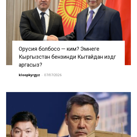
Орусия болбосо — ким? Эмнеге
Кыргызстан бензинди Кытайдан издөөгө
аргасыз?
kloopkyrgyz
-
07/07/2026