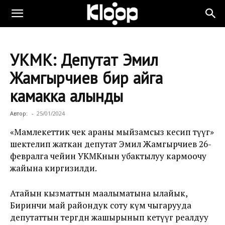
УКМК: Депутат Эмил
Жамгырчиев бир айга
камакка алынды
Автор:
-
25/01/2024
«Мамлекеттик чек араны мыйзамсыз кесип өтүүгө»
шектелип жаткан депутат Эмил Жамгырчиев 26-
февралга чейин УКМКнын убактылуу кармоочу
жайына киргизилди.
Атайын кызматтын маалыматына ылайык,
Биринчи май райондук соту өкүм чыгарууда
депутаттын тергөөдөн жашырынып кетүүгө реалдуу