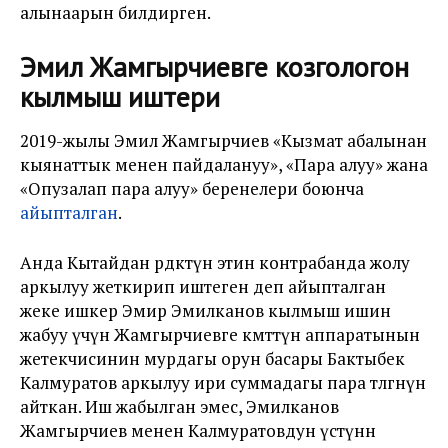
алынаарын билдирген.
Эмил Жамгырчиевге козгологон
кылмыш иштери
2019-жылы Эмил Жамгырчиев «Кызмат абалынан
кыянаттык менен пайдалануу», «Пара алуу» жана
«Опузалап пара алуу» беренелери боюнча
айыпталган
.
Анда Кытайдан өрдөктүн этин контрабанда жолу
аркылуу жеткирип иштеген деп айыпталган
жеке ишкер Эмир Эмилканов кылмыш ишин
жабуу үчүн Жамгырчиевге өкмөттүн аппаратынын
жетекчисинин мурдагы орун басары Бактыбек
Калмуратов аркылуу ири суммадагы пара төлөгөнүн
айткан. Иш жабылган эмес, Эмилканов
Жамгырчиев менен Калмуратовдун үстүнөн