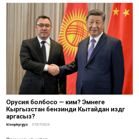
Орусия болбосо — ким? Эмнеге
Кыргызстан бензинди Кытайдан издөөгө
аргасыз?
kloopkyrgyz
-
07/07/2026