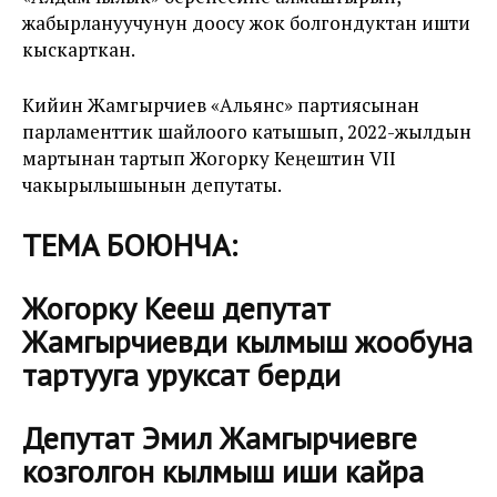
жабырлануучунун доосу жок болгондуктан ишти
кыскарткан.
Кийин Жамгырчиев «Альянс» партиясынан
парламенттик шайлоого катышып, 2022-жылдын
мартынан тартып Жогорку Кеңештин VII
чакырылышынын депутаты.
ТЕМА БОЮНЧА:
Жогорку Кеңеш депутат
Жамгырчиевди кылмыш жообуна
тартууга уруксат берди
Депутат Эмил Жамгырчиевге
козголгон кылмыш иши кайра