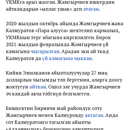
УКМКга арыз жазган. Жамгырчиев ишкердин
айткандарын «ыплас ушак» деп
атаган
.
2020-жылдын октябрь айында Жамгырчиев жана
Калмуратов «Пара алууга» шектелип кармалып,
УКМКнын тергөө абагына киргизилген. Бирок
2021-жылдын февралында Жамгырчиев үй
камагына
чыгарылган
. Арадан эки ай өткөндө
Калмуратов да
үй камагына чыккан
.
Кийин Эмилканов айыпталуучулар 27 миң
долларлык чыгымды төлөп бергенин, аларга доосу
жоктугун
айткан
. Ошол эле учурда Жамгырчиев
эч кандай акча төлөбөгөнүн белгилеген.
Бишкектин Биринчи май райондук соту
Жамгырчиев менен Калмуровду
актаган
. Анда
сот Калмуратовго тагылган айыпты
«Алдамчылык» беренесине алмаштырып,