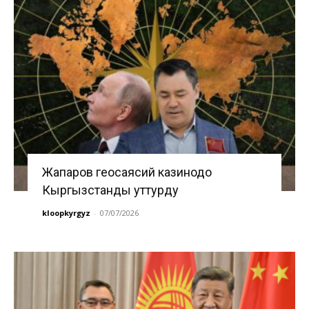
Жапаров геосаясий казинодо
Кыргызстанды уттурду
kloopkyrgyz
-
07/07/2026