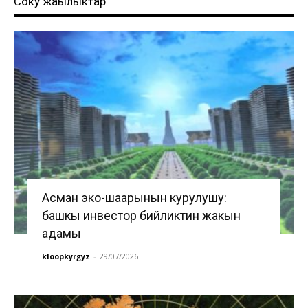
Соңку жаңылыктар
Асман эко-шаарынын курулушу:
башкы инвестор бийликтин жакын
адамы
kloopkyrgyz
-
29/07/2026