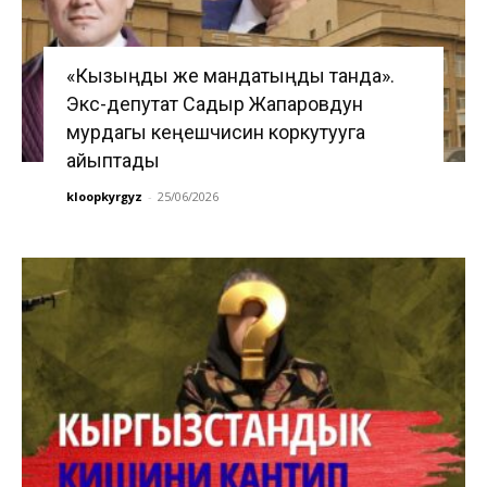
«Кызыңды же мандатыңды танда».
Экс-депутат Садыр Жапаровдун
мурдагы кеңешчисин коркутууга
айыптады
kloopkyrgyz
-
25/06/2026