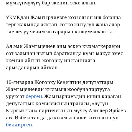
мүмкүнчүлүгү бар экенин эске алган.
УКМКдан Жамгырчиевге козголгон иш боюнча
тергөө жакында аяктап, сотко жөнөтүлүп жана алар
тиешелүү чечим чыгарарын кошумчалашты.
Ал эми Жамгырчиев аны аскер кызматкерлери
сот залынан чыгып баратканда өкүмгө макул эмес
экенин айтып, жогорку инстанцияга
арызданарын айткан.
10-январда Жогорку Кеңештин депутаттары
Жамгырчиевди кылмыш жообуна тартууга
уруксат
берген
. Жамгырчиевдин ишин караган
депутаттык комиссиянын төрагасы, «Бүтүн
Кыргызстан» партиясынын мүчөсү Алишер Эрбаев
ага Өзбекстанда да кылмыш иши козголгонун
билдирген
.