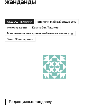
жанданды
ОКШОШ ТЕМАЛАР
Биринчи май райондук соту
жогорку кеңеш
Камчыбек Ташиев
Мамлекеттик чек араны мыйзамсыз кесип өтүү
Эмил Жамгырчиев
Редакциянын тандоосу