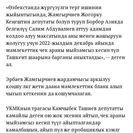
«Өзбекстанда жүргүзүлгөн тергөө ишинин
жыйынтыгында, Жамгырчиев Жогорку
Кеңештин депутаты болуп туруп Борбор Азияда
белгилүү Салим Абдувалиев аттуу адамдан
колдоо алуу максатында аны менен жашыруун
жолугуу үчүн 2022-жылдын декабрь айында
мамлекеттик чек араны мыйзамсыз кесип өтүп
Ташкент шаарына барганы аныкталды», — деген
ал.
Эрбаев Жамгырчиев жардамчысы аркылуу
коңшу өлкөгө жети даана мамлекеттик бланк алып
чыгып кеткенин да кошумчалаган.
УКМКнын төрагасы Камчыбек Ташиев депутатты
камайлы деген ою жок экенин айтып, чек араны
мыйзамсыз кесип өтүүгө айыпталгандар
камалбашын, айып пул же пробациялык көзөмөлгө