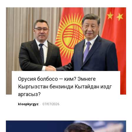
Орусия болбосо — ким? Эмнеге
Кыргызстан бензинди Кытайдан издөөгө
аргасыз?
kloopkyrgyz
-
07/07/2026