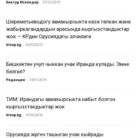
Бектур Искендер
-
27/12/2019
Шереметьеводогу авиакырсыкта каза тапкан жана
жабыркагандардын арасында кыргызстандыктар
жок — КРдин Орусиядагы элчилиги
kloop.kg
-
06/05/2019
Бишкектен учуп чыккан учак Иранда кулады. Эмне
белгилүү?
Редакция
-
14/01/2019
ТИМ: Ирандагы авиакырсыкта набыт болгон
кыргызстандыктар жок
kloop.kg
-
19/02/2018
Орусияда жүргүнчү ташыган учак кыйрады