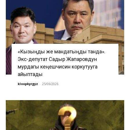
«Кызыңды же мандатыңды танда».
Экс-депутат Садыр Жапаровдун
мурдагы кеңешчисин коркутууга
айыптады
kloopkyrgyz
-
25/06/2026