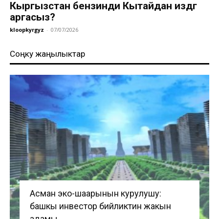
Кыргызстан бензинди Кытайдан издөөгө
аргасыз?
kloopkyrgyz
-
07/07/2026
Соңку жаңылыктар
Асман эко-шаарынын курулушу:
башкы инвестор бийликтин жакын
адамы