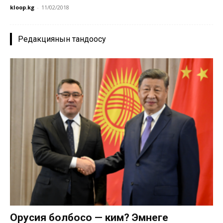
kloop.kg
-
11/02/2018
Редакциянын тандоосу
Орусия болбосо — ким? Эмнеге