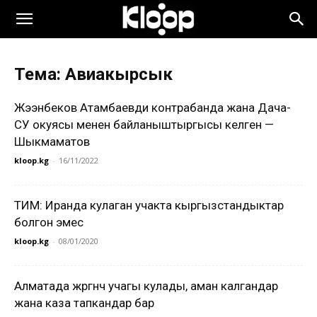
Тема: Авиакырсык
Жээнбеков Атамбаевди контрабанда жана Дача-
СУ окуясы менен байланыштыргысы келген —
Шыкмаматов
kloop.kg
-
16/11/2022
ТИМ: Иранда кулаган учакта кыргызстандыктар
болгон эмес
kloop.kg
-
08/01/2020
Алматада жүргүнчү учагы кулады, аман калгандар
жана каза тапкандар бар