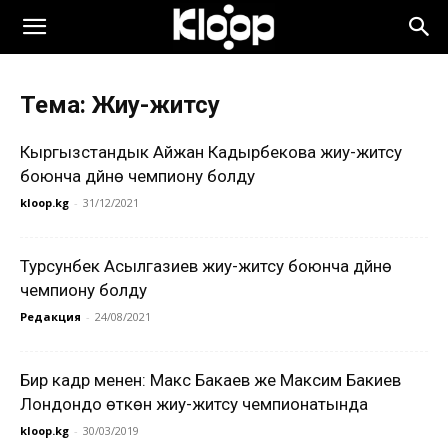
Тема: Жиу-житсу
Кыргызстандык Айжан Кадырбекова жиу-житсу
боюнча дүйнө чемпиону болду
kloop.kg
-
31/12/2021
Турсунбек Асылгазиев жиу-житсу боюнча дүйнө
чемпиону болду
Редакция
-
24/08/2021
Бир кадр менен: Макс Бакаев же Максим Бакиев
Лондондо өткөн жиу-житсу чемпионатында
kloop.kg
-
30/03/2019