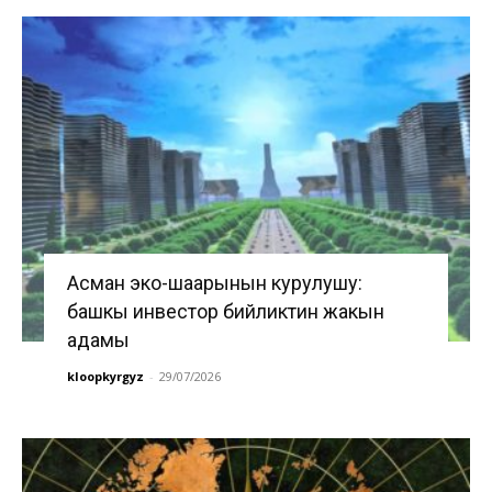
Асман эко-шаарынын курулушу:
башкы инвестор бийликтин жакын
адамы
kloopkyrgyz
-
29/07/2026