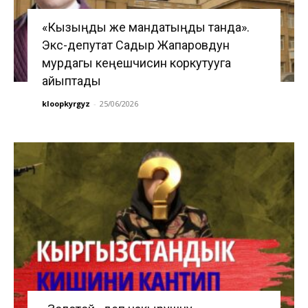
«Кызыңды же мандатыңды танда».
Экс-депутат Садыр Жапаровдун
мурдагы кеңешчисин коркутууга
айыптады
kloopkyrgyz
-
25/06/2026