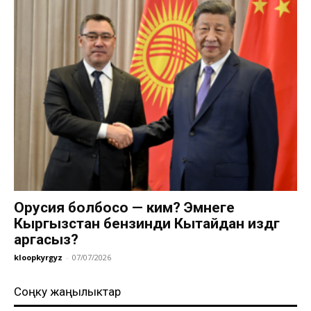
Орусия болбосо — ким? Эмнеге
Кыргызстан бензинди Кытайдан издөөгө
аргасыз?
kloopkyrgyz
-
07/07/2026
Соңку жаңылыктар