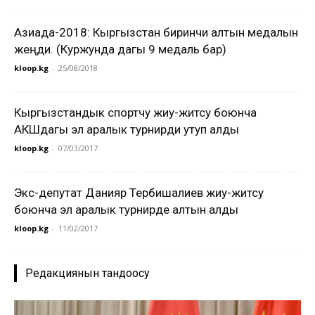
Азиада-2018: Кыргызстан биринчи алтын медалын
жеңди. (Куржунда дагы 9 медаль бар)
kloop.kg
-
25/08/2018
Кыргызстандык спортчу жиу-житсу боюнча
АКШдагы эл аралык турнирди утуп алды
kloop.kg
-
07/03/2017
Экс-депутат Данияр Тербишалиев жиу-житсу
боюнча эл аралык турнирде алтын алды
kloop.kg
-
11/02/2017
Редакциянын тандоосу