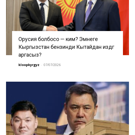
Орусия болбосо — ким? Эмнеге
Кыргызстан бензинди Кытайдан издөөгө
аргасыз?
kloopkyrgyz
-
07/07/2026