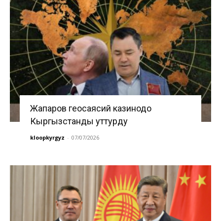
Жапаров геосаясий казинодо
Кыргызстанды уттурду
kloopkyrgyz
-
07/07/2026