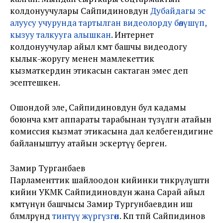
колдонуучулары Сайпидиновдун
Дубайдагы эс
алуусу учурунда тартылган видеолорду бөлүшүп,
кызуу талкууга алышкан
. Интернет
колдонуучулар айыл өкмөт башчы видеодогу
кылык-жоругу менен мамлекеттик
кызматкердин этикасын сактаган эмес деп
эсептешкен.
Ошондой эле, Сайпидиновдун бул кадамы
боюнча өкмөт аппараты тарабынан түзүлгөн атайын
комиссия кызмат этикасына дал келбегендигине
байланыштуу атайын эскертүү берген.
Замир Турганбаев
Парламенттик шайлоодон кийинки төнкөрүлүштөн
кийин УКМК Сайпидиновдун жана Сарай айыл
өкмөтүнүн башчысы Замир Тургунбаевдин иш
бөлмөлөрүндө
тинтүү жүргүзгөн
. Көп өтпөй Сайпидинов