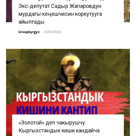
Экс-депутат Садыр Жапаровдун
мурдагы кеңешчисин коркутууга
айыптады
kloopkyrgyz
-
25/06/2026
«Золотой» деп чакырушчу.
Кыргызстандык киши кандайча