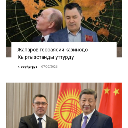
Жапаров геосаясий казинодо
Кыргызстанды уттурду
kloopkyrgyz
-
07/07/2026