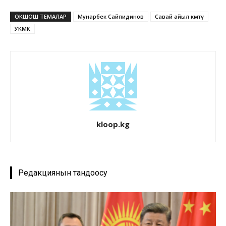
ОКШОШ ТЕМАЛАР
Мунарбек Сайпидинов
Савай айыл өкмөтү
УКМК
kloop.kg
Редакциянын тандоосу