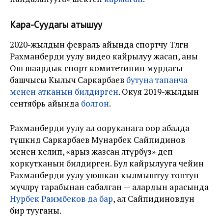
Кара-Суудагы атышуу
2020-жылдын февраль айында спортчу Төлөгөн
Рахманберди уулу видео кайрылуу жасап, аны
Ош шаардык спорт комитетинин мурдагы
башчысы Кылыч Саркарбаев
бутуна тапанча
менен атканын билдирген
. Окуя 2019-жылдын
сентябрь айында
болгон
.
Рахманберди уулу ал ооруканага оор абалда
түшкөндө Саркарбаев Мунарбек Сайпидинов
менен келип, «арыз жазсаң өлтүрөбүз» деп
коркутканын билдирген. Бул кайрылууга чейин
Рахманберди уулу уюшкан кылмыштуу топтун
мүчөлөрү тарабынан сабалган — алардын арасында
Нурбек Раимбеков да бар
, ал Сайпидиновдун
бир тууганы.