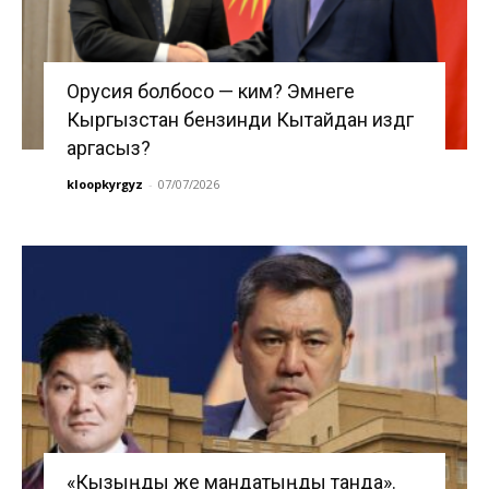
Орусия болбосо — ким? Эмнеге
Кыргызстан бензинди Кытайдан издөөгө
аргасыз?
kloopkyrgyz
-
07/07/2026
«Кызыңды же мандатыңды танда».