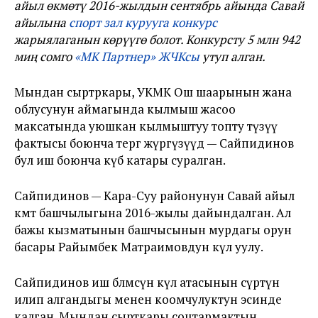
айыл өкмөтү 2016-жылдын сентябрь айында Савай
айылына
спорт зал курууга конкурс
жарыялаганын көрүүгө болот. Конкурсту 5 млн 942
миң сомго
«МК Партнер» ЖЧКсы
утуп алган.
Мындан сыртркары, УКМК Ош шаарынын жана
облусунун аймагында кылмыш жасоо
максатында уюшкан кылмыштуу топту түзүү
фактысы боюнча тергөө жүргүзүүдө — Сайпидинов
бул иш боюнча күбө катары суралган.
Сайпидинов — Кара-Суу районунун Савай айыл
өкмөт башчылыгына 2016-жылы дайындалган. Ал
бажы кызматынын башчысынын мурдагы орун
басары Райымбек Матраимовдун өкүл уулу.
Сайпидинов иш бөлмөсүнө өкүл атасынын сүрөтүн
илип алгандыгы менен коомчулуктун эсинде
калган. Мындан сырткары соцтармактын