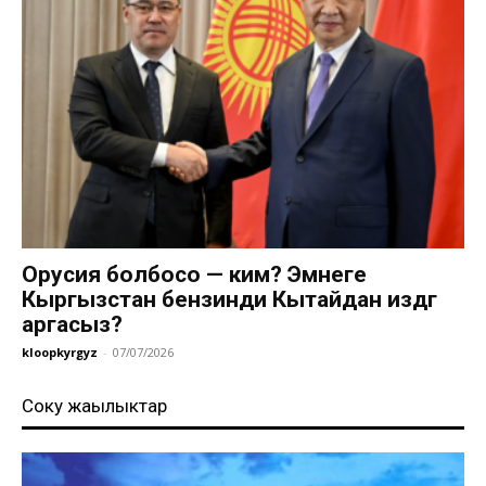
Орусия болбосо — ким? Эмнеге
Кыргызстан бензинди Кытайдан издөөгө
аргасыз?
kloopkyrgyz
-
07/07/2026
Соңку жаңылыктар