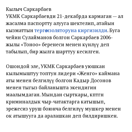
Кылыч Саркарбаев
УКМК Саркарбаевди 21-декабрда кармаган — ал
жасалма паспортту алууга шектелип, атайын
кызматтын
тергөө изоляторуна киргизилди
. Буга
чейин Сулайманов болгон Саркарбаев 2006-
жылы «Тоноо» беренеси менен күнөөлүү деп
табылып, бир жылга шарттуу кесилген.
Ошондой эле, УКМК Саркарбаев уюшкан
кылымыштуу топтун лидери «Женго» каймана
аты менен белгилүү болгон Кадыр Досонов
менен тыгыз байланышта экендигин
маалымдаган. Мындан сырткары, көптөгөн
криминалдык чыр-чатактарга катышып,
эрежесиз уруш боюнча белгилүү мушкер менен
ок атышууга да аралашкан деп билдиришкен.