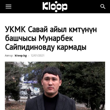
УКМК Савай айыл өкмөтүнүн
башчысы Мунарбек
Сайпидиновду кармады
Автор:
kloop.kg
-
12/01/2021