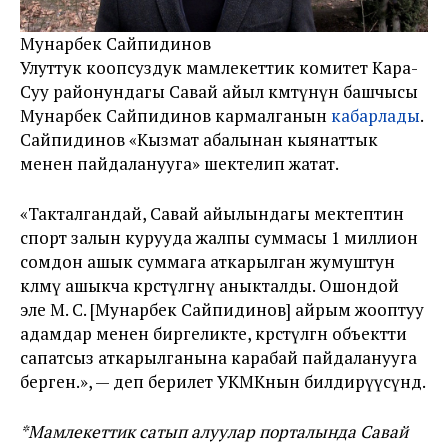
Мунарбек Сайпидинов
Улуттук коопсуздук мамлекеттик комитет Кара-
Суу районундагы Савай айыл өкмөтүнүн башчысы
Мунарбек Сайпидинов кармалганын
кабарлады
.
Сайпидинов «Кызмат абалынан кыянаттык
менен пайдаланууга» шектелип жатат.
«Такталгандай, Савай айылындагы мектептин
спорт залын курууда жалпы суммасы 1 миллион
сомдон ашык суммага аткарылган жумуштун
көлөмү ашыкча көрсөтүлгөнү аныкталды. Ошондой
эле М. С. [Мунарбек Сайпидинов] айрым жооптуу
адамдар менен биргеликте, көрсөтүлгөн объектти
сапатсыз аткарылганына карабай пайдаланууга
берген.», — деп берилет УКМКнын билдирүүсүндө.
*Мамлекеттик сатып алуулар порталында Савай