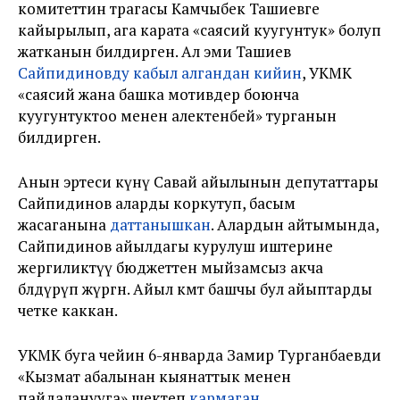
комитеттин төрагасы Камчыбек Ташиевге
кайырылып, ага карата «саясий куугунтук» болуп
жатканын билдирген. Ал эми Ташиев
Сайпидиновду кабыл алгандан кийин
, УКМК
«саясий жана башка мотивдер боюнча
куугунтуктоо менен алектенбей» турганын
билдирген.
Анын эртеси күнү Савай айылынын депутаттары
Сайпидинов аларды коркутуп, басым
жасаганына
даттанышкан
. Алардын айтымында,
Сайпидинов айылдагы курулуш иштерине
жергиликтүү бюджеттен мыйзамсыз акча
бөлдүрүп жүргөн. Айыл өкмөт башчы бул айыптарды
четке каккан.
УКМК буга чейин 6-январда Замир Турганбаевди
«Кызмат абалынан кыянаттык менен
пайдаланууга» шектеп
кармаган
.