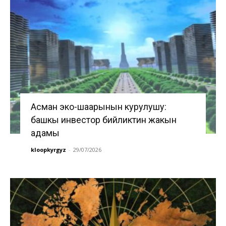
Асман эко-шаарынын курулушу:
башкы инвестор бийликтин жакын
адамы
kloopkyrgyz
-
29/07/2026