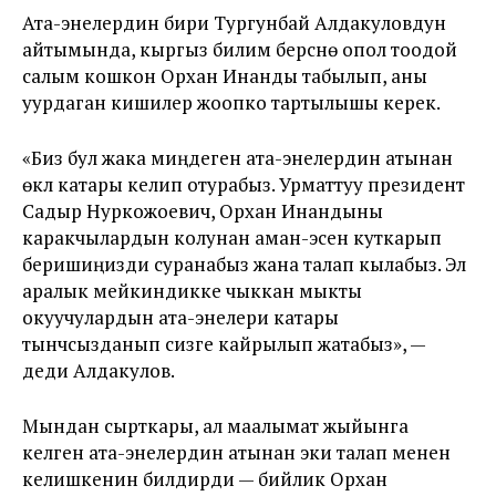
Ата-энелердин бири Тургунбай Алдакуловдун
айтымында, кыргыз билим берүүсүнө опол тоодой
салым кошкон Орхан Инанды табылып, аны
уурдаган кишилер жоопко тартылышы керек.
«Биз бул жака миңдеген ата-энелердин атынан
өкүл катары келип отурабыз. Урматтуу президент
Садыр Нуркожоевич, Орхан Инандыны
каракчылардын колунан аман-эсен куткарып
беришиңизди суранабыз жана талап кылабыз. Эл
аралык мейкиндикке чыккан мыкты
окуучулардын ата-энелери катары
тынчсызданып сизге кайрылып жатабыз», —
деди Алдакулов.
Мындан сырткары, ал маалымат жыйынга
келген ата-энелердин атынан эки талап менен
келишкенин билдирди — бийлик Орхан