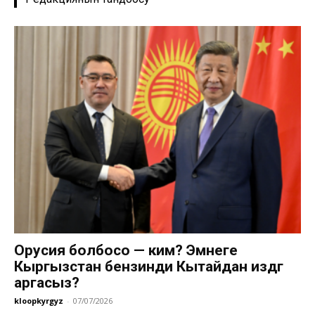
Орусия болбосо — ким? Эмнеге
Кыргызстан бензинди Кытайдан издөөгө
аргасыз?
kloopkyrgyz
-
07/07/2026