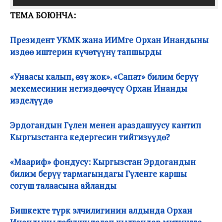
ТЕМА БОЮНЧА:
Президент УКМК жана ИИМге Орхан Инандыны
издөө иштерин күчөтүүнү тапшырды
«Унаасы калып, өзү жок». «Сапат» билим берүү
мекемесинин негиздөөчүсү Орхан Инанды
изделүүдө
Эрдогандын Гүлен менен араздашуусу кантип
Кыргызстанга кедергесин тийгизүүдө?
«Маариф» фондусу: Кыргызстан Эрдогандын
билим берүү тармагындагы Гүленге каршы
согуш талаасына айланды
Бишкекте түрк элчилигинин алдында Орхан