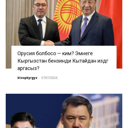
Орусия болбосо — ким? Эмнеге
Кыргызстан бензинди Кытайдан издөөгө
аргасыз?
kloopkyrgyz
-
07/07/2026