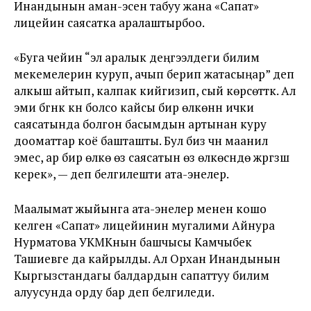
Инандынын аман-эсен табуу жана «Сапат»
лицейин саясатка аралаштырбоо.
«Буга чейин “эл аралык деңгээлдеги билим
мекемелерин куруп, ачып берип жатасыңар” деп
алкыш айтып, калпак кийгизип, сый көрсөттүк. Ал
эми бүгүнкү күнү болсо кайсы бир өлкөнүн ички
саясатында болгон басымдын артынан куру
дооматтар коё башташты. Бул биз үчүн маанилүү
эмес, ар бир өлкө өз саясатын өз өлкөсүндө жүргүзүшү
керек», — деп белгилешти ата-энелер.
Маалымат жыйынга ата-энелер менен кошо
келген «Сапат» лицейинин мугалими Айнура
Нурматова УКМКнын башчысы Камчыбек
Ташиевге да кайрылды. Ал Орхан Инандынын
Кыргызстандагы балдардын сапаттуу билим
алуусунда орду бар деп белгиледи.