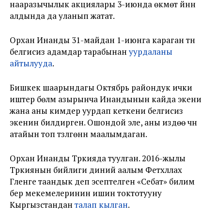
нааразычылык акциялары 3-июнда өкмөт үйүнүн
алдында да уланып жатат.
Орхан Инанды 31-майдан 1-июнга караган түнү
белгисиз адамдар тарабынан
уурдаланы
айтылууда
.
Бишкек шаарындагы Октябрь райондук ички
иштер бөлүмү азырынча Инандынын кайда экени
жана аны кимдер уурдап кеткени белгисиз
экенин билдирген. Ошондой эле, аны издөө үчүн
атайын топ түзүлгөнүн маалымдаган.
Орхан Инанды Түркияда туулган. 2016-жылы
Түркиянын бийлиги диний аалым Фетхүллах
Гүленге таандык деп эсептелген «Себат» билим
берүү мекемелеринин ишин токтотууну
Кыргызстандан
талап кылган
.