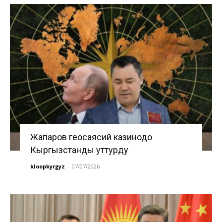
Жапаров геосаясий казинодо
Кыргызстанды уттурду
kloopkyrgyz
-
07/07/2026