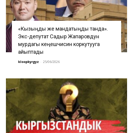
«Кызыңды же мандатыңды танда».
Экс-депутат Садыр Жапаровдун
мурдагы кеңешчисин коркутууга
айыптады
kloopkyrgyz
-
25/06/2026