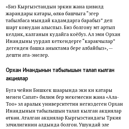
«Биз Кыргызстандын эркин жана цивилдүү
жарандары катары, өлкө башчыга “эгер
табылбаса мындай кадамдарга барабыз” деп
шарт коюудан алыспыз. Биз болгону үмүт артып
келдик, калганын кудайга коёбуз. Ал эми Орхан
Инандыны уурдап кеткендерге “каракчылар”
дегенден башка аныктама бере албайбыз», —
дешти ата-энелер.
Орхан Инандынын табылышын талап кылган
акциялар
Буга чейин Бишкек шаарында эки күн катары
менен Сапат» билим берүү мекемесин жана «Ала-
Тоо» эл аралык университетин негиздеген Орхан
Инандынын табылышын талап кылган акциялар
өткөн. Аталган акциялар Кыргызстандагы Түркия
элчилигинин алдында болгон. Ушундай эле