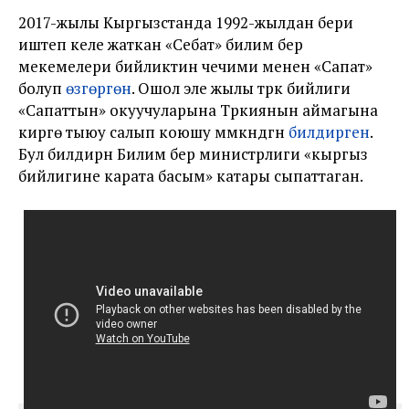
2017-жылы Кыргызстанда 1992-жылдан бери
иштеп келе жаткан «Себат» билим берүү
мекемелери бийликтин чечими менен «Сапат»
болуп
өзгөргөн
. Ошол эле жылы түрк бийлиги
«Сапаттын» окуучуларына Түркиянын аймагына
кирүүгө тыюу салып коюшу мүмкүндүгүн
билдирген
.
Бул билдирүүнү Билим берүү министрлиги «кыргыз
бийлигине карата басым» катары сыпаттаган.