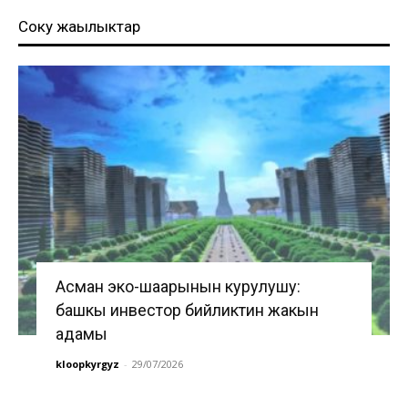
Соңку жаңылыктар
Асман эко-шаарынын курулушу:
башкы инвестор бийликтин жакын
адамы
kloopkyrgyz
-
29/07/2026