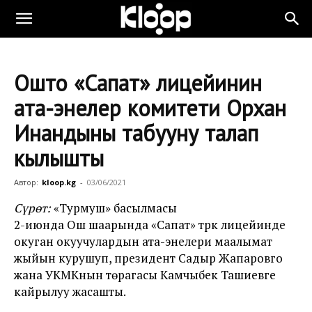
Ошто «Сапат» лицейинин
ата-энелер комитети Орхан
Инандыны табууну талап
кылышты
Автор:
kloop.kg
-
03/06/2021
Сүрөт:
«Турмуш» басылмасы
2-июнда Ош шаарында «Сапат» түрк лицейинде
окуган окуучулардын ата-энелери маалымат
жыйын курушуп, президент Садыр Жапаровго
жана УКМКнын төрагасы Камчыбек Ташиевге
кайрылуу жасашты.