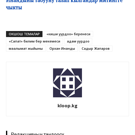
Инандыны табууну талап кылгандар митингге
чыкты
ОКШОШ ТЕМАЛАР
«киши уурдоо» беренеси
«Сапат» билим берүү мекемеси
адам уурдоо
маалымат жыйыны
Орхан Инанды
Садыр Жапаров
kloop.kg
Редакциянын тандоосу