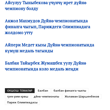
Айсулуу Тыныбекова үчүнчү ирет дүйнө
чемпиону болду
Акжол Махмудов Дүйнө чемпионатында
финалга чыгып, Париждеги Олимпиадага
жолдомо утту
Айпери Медет кызы Дүйнө чемпионатында
күмүш медаль тагынды
Балбан Тайырбек Жумашбек уулу Дүйнө
чемпионатында коло медаль жеңди
ОКШОШ ТЕМАЛАР
Балбан
балбан финалга чыкты
грек-рим күрөшү
дүйнө чемпионаты
Жоламан Шаршенбеков
Париж Олимпиадасы