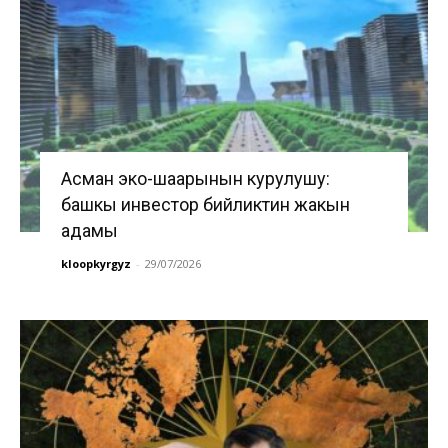
Асман эко-шаарынын курулушу:
башкы инвестор бийликтин жакын
адамы
kloopkyrgyz
-
29/07/2026