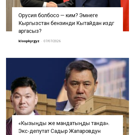
Орусия болбосо — ким? Эмнеге
Кыргызстан бензинди Кытайдан издөөгө
аргасыз?
kloopkyrgyz
-
07/07/2026
«Кызыңды же мандатыңды танда».
Экс-депутат Садыр Жапаровдун