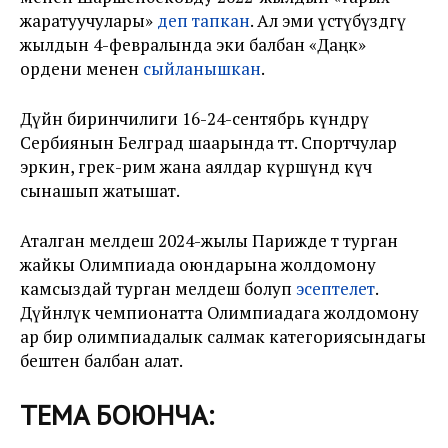
жаратуучулары»
деп тапкан
. Ал эми үстүбүздөгү
жылдын 4-февралында эки балбан «Даңк»
ордени менен
сыйланышкан
.
Дүйнө биринчилиги 16-24-сентябрь күндөрү
Сербиянын Белград шаарында өтөт. Спортчулар
эркин, грек-рим жана аялдар күрөшүндө күч
сынашып жатышат.
Аталган мелдеш 2024-жылы Парижде өтө турган
жайкы Олимпиада оюндарына жолдомону
камсыздай турган мелдеш болуп
эсептелет
.
Дүйнөлүк чемпионатта Олимпиадага жолдомону
ар бир олимпиадалык салмак категориясындагы
бештен балбан алат.
ТЕМА БОЮНЧА: