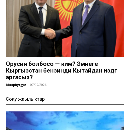
Орусия болбосо — ким? Эмнеге
Кыргызстан бензинди Кытайдан издөөгө
аргасыз?
kloopkyrgyz
-
07/07/2026
Соңку жаңылыктар