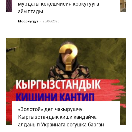
мурдагы кеңешчисин коркутууга
айыптады
kloopkyrgyz
-
25/06/2026
«Золотой» деп чакырушчу.
Кыргызстандык киши кандайча
алданып Украинага согушка барган