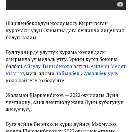
Шаршенбековдун жолдомосу Кыргызстан
курамасы үчүн Олимпиадага бешинчи лицензия
болуп калды.
Бул турнирде улуттук курама командасы
азырынча үч медаль утту. Эркин күрөш боюнча
балбан
Айсулу Тыныбекова
алтын,
Айпери Медет
кызы
күмүш, ал эми
Тайырбек Жумашбек уулу
коло байгеге ээ болушту.
Жоламан Шаршенбеков — 2022-жылдагы Дүйнө
чемпиону, Азия чемпиону жана Дүйнө кубогунун
жеңүүчүсү.
Буга чейин Бириккен күрөш дүйнөсү Махмудов
менен Шаршенбековду 2022-жылдын «тарых