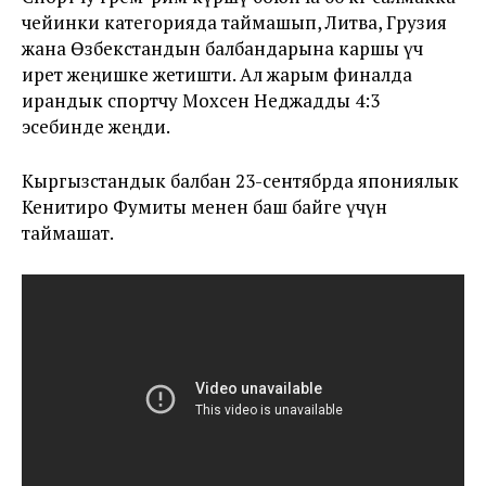
чейинки категорияда таймашып, Литва, Грузия
жана Өзбекстандын балбандарына каршы үч
ирет жеңишке жетишти. Ал
жарым финалда
ирандык спортчу Мохсен Неджадды 4:3
эсебинде жеңди.
Кыргызстандык балбан 23-сентябрда япониялык
Кенитиро Фумиты менен баш байге үчүн
таймашат.