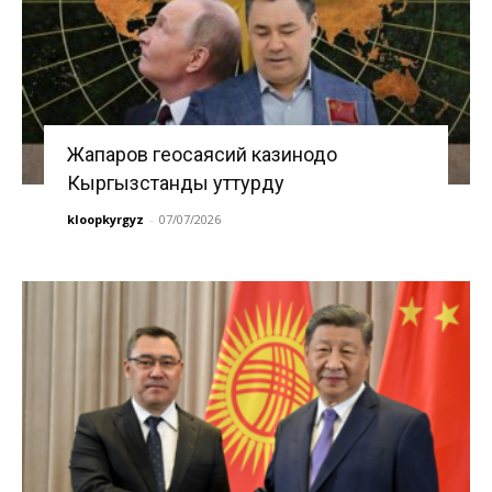
Жапаров геосаясий казинодо
Кыргызстанды уттурду
kloopkyrgyz
-
07/07/2026