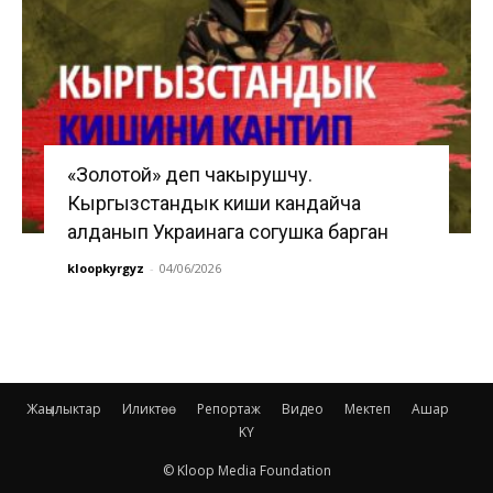
«Золотой» деп чакырушчу.
Кыргызстандык киши кандайча
алданып Украинага согушка барган
kloopkyrgyz
-
04/06/2026
Жаңылыктар
Иликтөө
Репортаж
Видео
Мектеп
Ашар
KY
© Kloop Media Foundation