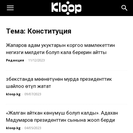
Тема: Конституция
Жапаров адам укуктарын коргоо мамлекеттин
негизги милдети болуп кала берерин айтты
Редакция
-
11/12/2023
Өзбекстанда мөөнөтүнөн мурда президенттик
шайлоо өтүп жатат
kloop.kg
-
09/07/2023
«Жалган айткан көнүмүш болуп калды». Адахан
Мадумаров президенттин сынына жооп берди
kloop.kg
-
04/05/2023