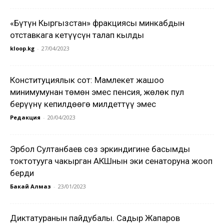
«Бүтүн Кыргызстан» фракциясы минкабдын
отставкага кетүүсүн талап кылды
kloop.kg
-
27/04/2023
Конституциялык сот: Мамлекет жашоо
минимумунан төмөн эмес пенсия, жөлөк пул
берүүнү кепилдөөгө милдеттүү эмес
Редакция
-
20/04/2023
Эрбол Султанбаев сөз эркиндигине басымды
токтотууга чакырган АКШнын эки сенаторуна жооп
берди
Бакай Алмаз
-
23/01/2023
Диктатуранын пайдубалы. Садыр Жапаров