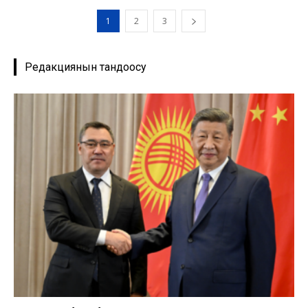
1
2
3
Редакциянын тандоосу