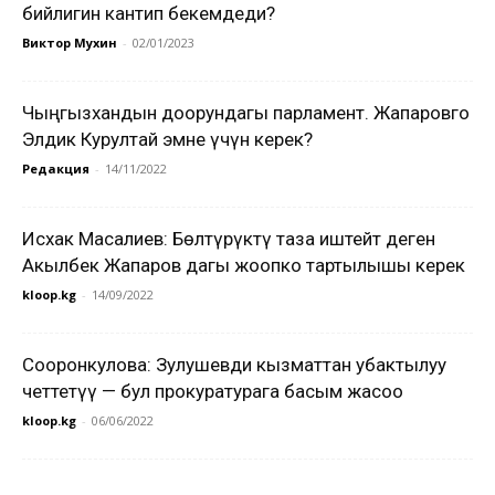
бийлигин кантип бекемдеди?
Виктор Мухин
-
02/01/2023
Чыңгызхандын доорундагы парламент. Жапаровго
Элдик Курултай эмне үчүн керек?
Редакция
-
14/11/2022
Исхак Масалиев: Бөлтүрүктү таза иштейт деген
Акылбек Жапаров дагы жоопко тартылышы керек
kloop.kg
-
14/09/2022
Сооронкулова: Зулушевди кызматтан убактылуу
четтетүү — бул прокуратурага басым жасоо
kloop.kg
-
06/06/2022