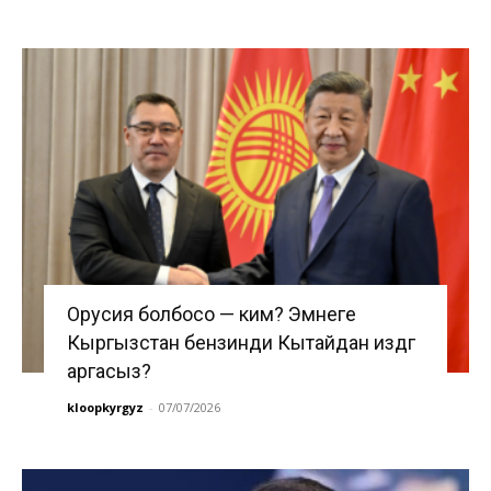
Орусия болбосо — ким? Эмнеге
Кыргызстан бензинди Кытайдан издөөгө
аргасыз?
kloopkyrgyz
-
07/07/2026