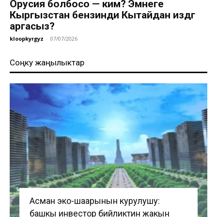
Орусия болбосо — ким? Эмнеге
Кыргызстан бензинди Кытайдан издөөгө
аргасыз?
kloopkyrgyz
-
07/07/2026
Соңку жаңылыктар
Асман эко-шаарынын курулушу:
башкы инвестор бийликтин жакын