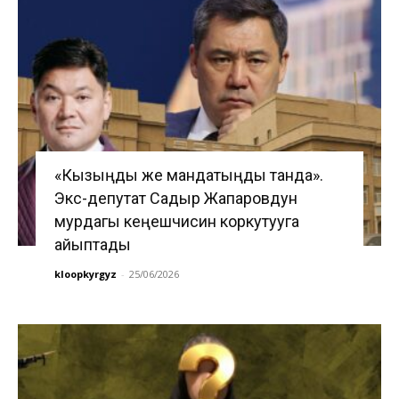
«Кызыңды же мандатыңды танда».
Экс-депутат Садыр Жапаровдун
мурдагы кеңешчисин коркутууга
айыптады
kloopkyrgyz
-
25/06/2026