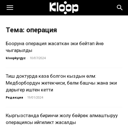
Тема: операция
Бооруна операция жасаткан эки бейтап үйүнө
чыгарылды
kloopkyrgyz
-
10/07/2024
Тиш доктурда каза болгон кыздын өлүмү:
Медборбордун жетекчиси, бөлүм башчы жана эки
дарыгер иштен кетти
Редакция
-
19/01/2024
Кыргызстанда биринчи жолу бөйрөк алмаштыруу
операциясы ийгиликтүү жасалды