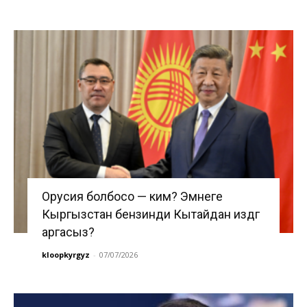
Орусия болбосо — ким? Эмнеге
Кыргызстан бензинди Кытайдан издөөгө
аргасыз?
kloopkyrgyz
-
07/07/2026