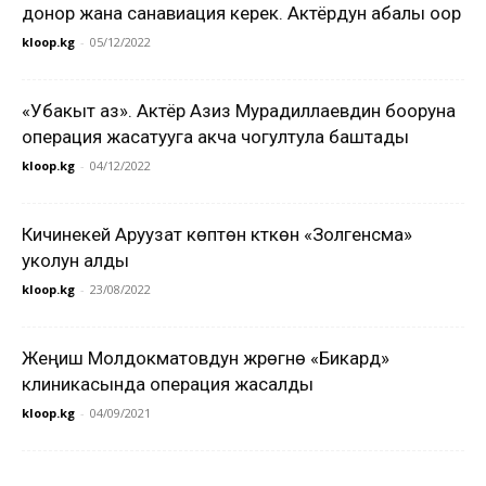
донор жана санавиация керек. Актёрдун абалы оор
kloop.kg
-
05/12/2022
«Убакыт аз». Актёр Азиз Мурадиллаевдин бооруна
операция жасатууга акча чогултула баштады
kloop.kg
-
04/12/2022
Кичинекей Аруузат көптөн күткөн «Золгенсма»
уколун алды
kloop.kg
-
23/08/2022
Жеңиш Молдокматовдун жүрөгүнө «Бикард»
клиникасында операция жасалды
kloop.kg
-
04/09/2021