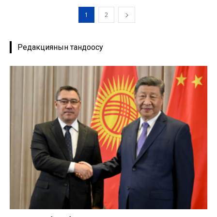
1
2
Редакциянын тандоосу