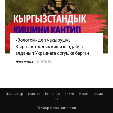
«Золотой» деп чакырушчу.
Кыргызстандык киши кандайча
алданып Украинага согушка барган
kloopkyrgyz
-
04/06/2026
Жаңылыктар
Иликтөө
Репортаж
Видео
Мектеп
Ашар
KY
© Kloop Media Foundation