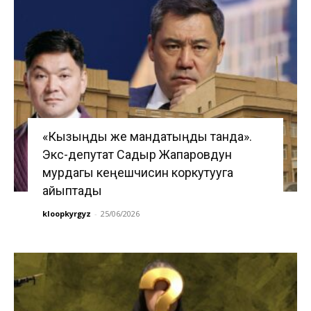
«Кызыңды же мандатыңды танда».
Экс-депутат Садыр Жапаровдун
мурдагы кеңешчисин коркутууга
айыптады
kloopkyrgyz
-
25/06/2026