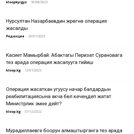
kloopkyrgyz
-
30/08/2023
Нурсултан Назарбаевдин жүрөгүнө операция
жасалды
Редакция
-
20/01/2023
Касиет Мамырбай: Абактагы Перизат Сурановага
тез арада операция жасалууга тийиш
kloop.kg
-
12/01/2023
Операция жасаткан угуусу начар балдардын
реабилитациясына акча бөлүү кечеңдеп жатат.
Министрлик эмне дейт?
kloop.kg
-
07/12/2022
Мурадиллаевге боорун алмаштырганга тез арада