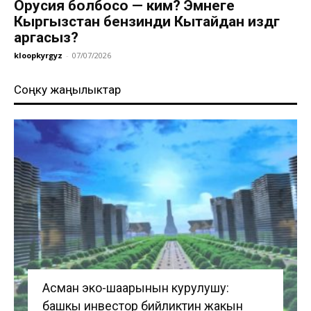
Орусия болбосо — ким? Эмнеге
Кыргызстан бензинди Кытайдан издөөгө
аргасыз?
kloopkyrgyz
-
07/07/2026
Соңку жаңылыктар
Асман эко-шаарынын курулушу:
башкы инвестор бийликтин жакын