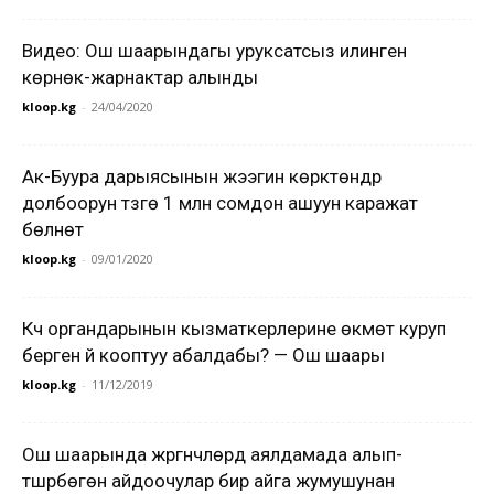
Видео: Ош шаарындагы уруксатсыз илинген
көрнөк-жарнактар алынды
kloop.kg
-
24/04/2020
Ак-Буура дарыясынын жээгин көрктөндүрүү
долбоорун түзүүгө 1 млн сомдон ашуун каражат
бөлүнөт
kloop.kg
-
09/01/2020
Күч органдарынын кызматкерлерине өкмөт куруп
берген үй кооптуу абалдабы? — Ош шаары
kloop.kg
-
11/12/2019
Ош шаарында жүргүнчүлөрдү аялдамада алып-
түшүрбөгөн айдоочулар бир айга жумушунан