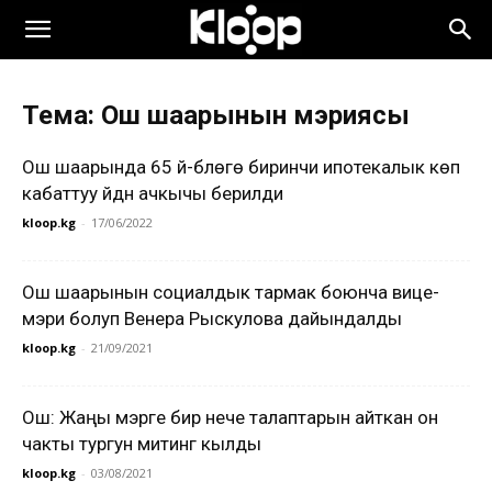
Тема: Ош шаарынын мэриясы
Ош шаарында 65 үй-бүлөгө биринчи ипотекалык көп
кабаттуу үйдүн ачкычы берилди
kloop.kg
-
17/06/2022
Ош шаарынын социалдык тармак боюнча вице-
мэри болуп Венера Рыскулова дайындалды
kloop.kg
-
21/09/2021
Ош: Жаңы мэрге бир нече талаптарын айткан он
чакты тургун митинг кылды
kloop.kg
-
03/08/2021