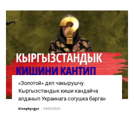
«Золотой» деп чакырушчу.
Кыргызстандык киши кандайча
алданып Украинага согушка барган
kloopkyrgyz
-
04/06/2026