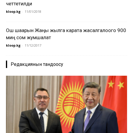
четтетилди
kloop.kg
-
11/01/2018
Ош шаарын Жаңы жылга карата жасалгалоого 900
миң сом жумшалат
kloop.kg
-
11/12/2017
Редакциянын тандоосу