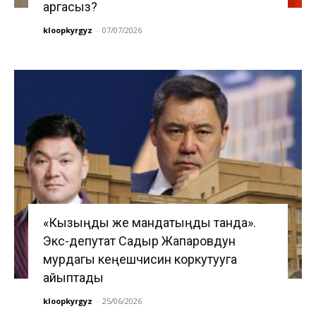
аргасыз?
kloopkyrgyz
-
07/07/2026
«Кызыңды же мандатыңды танда».
Экс-депутат Садыр Жапаровдун
мурдагы кеңешчисин коркутууга
айыптады
kloopkyrgyz
-
25/06/2026