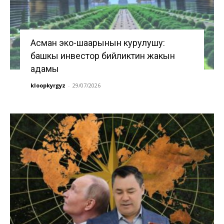
Асман эко-шаарынын курулушу:
башкы инвестор бийликтин жакын
адамы
kloopkyrgyz
-
29/07/2026