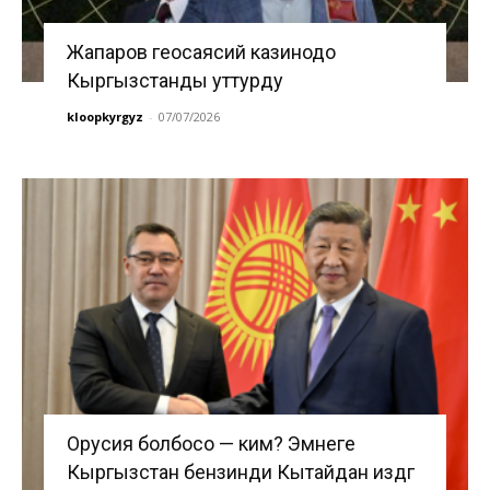
Жапаров геосаясий казинодо
Кыргызстанды уттурду
kloopkyrgyz
-
07/07/2026
Орусия болбосо — ким? Эмнеге
Кыргызстан бензинди Кытайдан издөөгө