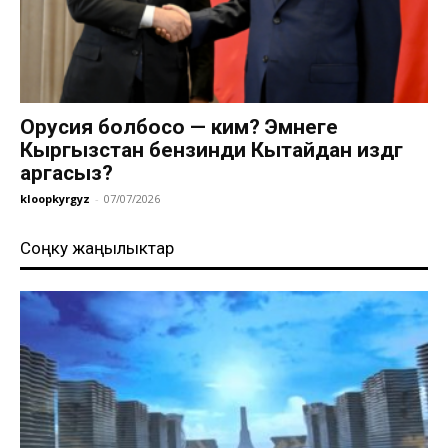
Орусия болбосо — ким? Эмнеге
Кыргызстан бензинди Кытайдан издөөгө
аргасыз?
kloopkyrgyz
-
07/07/2026
Соңку жаңылыктар