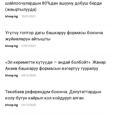
шайлоочулардын 80%дан ашууну добуш берди
(жаңыртылууда)
kloop.kg
-
10/01/2021
Үгүтчү топтор дагы башкаруу формасы боюнча
жүйөөлөрүн айтышты
kloop.kg
-
07/01/2021
«Эл кереметти күтүүдө — андай болбойт». Жанар
Акаев башкаруу формасын өзгөртүү тууралуу
kloop.kg
-
04/12/2020
Текебаев референдум боюнча: Депутаттардын
колу-бутун кайрып кол койдуруп алган
kloop.kg
-
03/12/2020