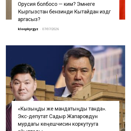
Орусия болбосо — ким? Эмнеге
Кыргызстан бензинди Кытайдан издөөгө
аргасыз?
kloopkyrgyz
-
07/07/2026
«Кызыңды же мандатыңды танда».
Экс-депутат Садыр Жапаровдун
мурдагы кеңешчисин коркутууга