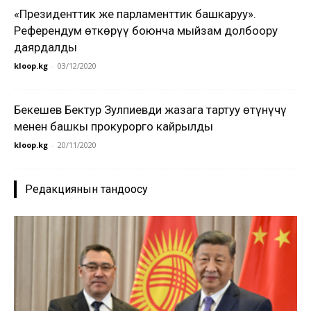
«Президенттик же парламенттик башкаруу».
Референдум өткөрүү боюнча мыйзам долбоору
даярдалды
kloop.kg
-
03/12/2020
Бекешев Бектур Зулпиевди жазага тартуу өтүнүчү
менен башкы прокурорго кайрылды
kloop.kg
-
20/11/2020
Редакциянын тандоосу