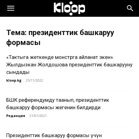
Тема: президенттик башкаруу
формасы
«Тактыга жеткенде монстрга айланат экен».
Жылдызкан Жолдошова президенттик башкарууну
сындады
kloop.kg
-
25/11/2022
БШК референдумду таанып, президенттик
башкаруу формасы жеңгенин билдирди
Редакция
-
21/01/2021
Президенттик башкаруу формасы үчүн