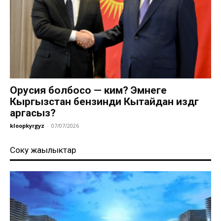
Орусия болбосо — ким? Эмнеге
Кыргызстан бензинди Кытайдан издөөгө
аргасыз?
kloopkyrgyz
-
07/07/2026
Соңку жаңылыктар