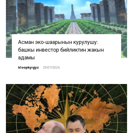
Асман эко-шаарынын курулушу:
башкы инвестор бийликтин жакын
адамы
kloopkyrgyz
-
29/07/2026