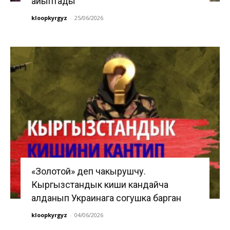
айыптады
kloopkyrgyz
-
25/06/2026
«Золотой» деп чакырушчу.
Кыргызстандык киши кандайча
алданып Украинага согушка барган
kloopkyrgyz
-
04/06/2026