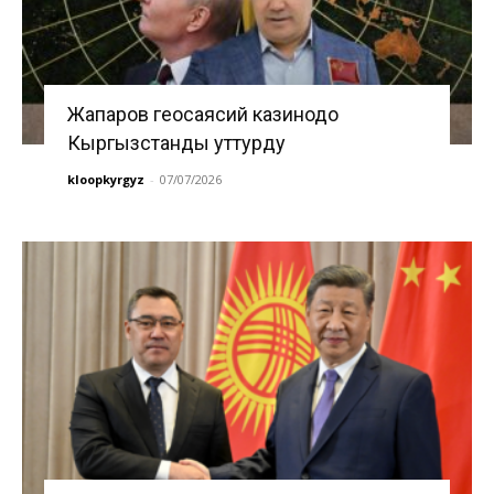
Жапаров геосаясий казинодо
Кыргызстанды уттурду
kloopkyrgyz
-
07/07/2026