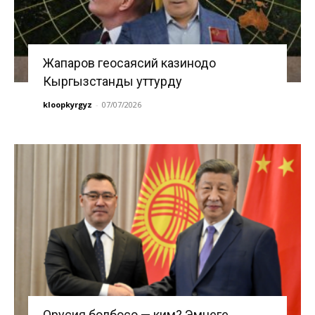
Жапаров геосаясий казинодо
Кыргызстанды уттурду
kloopkyrgyz
-
07/07/2026
Орусия болбосо — ким? Эмнеге