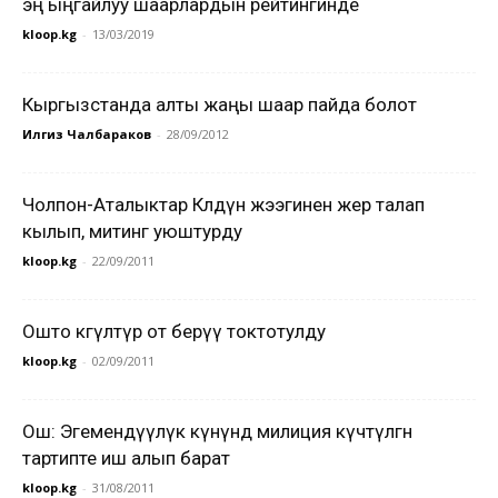
эң ыңгайлуу шаарлардын рейтингинде
kloop.kg
-
13/03/2019
Кыргызстанда алты жаңы шаар пайда болот
Илгиз Чалбараков
-
28/09/2012
Чолпон-Аталыктар Көлдүн жээгинен жер талап
кылып, митинг уюштурду
kloop.kg
-
22/09/2011
Ошто көгүлтүр от берүү токтотулду
kloop.kg
-
02/09/2011
Ош: Эгемендүүлүк күнүндө милиция күчөтүлгөн
тартипте иш алып барат
kloop.kg
-
31/08/2011