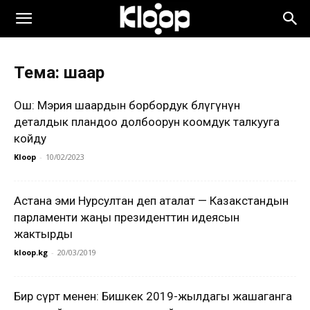
Тема: шаар
Ош: Мэрия шаардын борбордук бөлүгүнүн
деталдык пландоо долбоорун коомдук талкууга
койду
Kloop
-
10/02/2023
Астана эми Нурсултан деп аталат — Казакстандын
парламенти жаңы президенттин идеясын
жактырды
kloop.kg
-
20/03/2019
Бир сүрөт менен: Бишкек 2019-жылдагы жашаганга