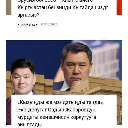
Кыргызстан бензинди Кытайдан издөөгө
аргасыз?
kloopkyrgyz
-
07/07/2026
«Кызыңды же мандатыңды танда».
Экс-депутат Садыр Жапаровдун
мурдагы кеңешчисин коркутууга
айыптады