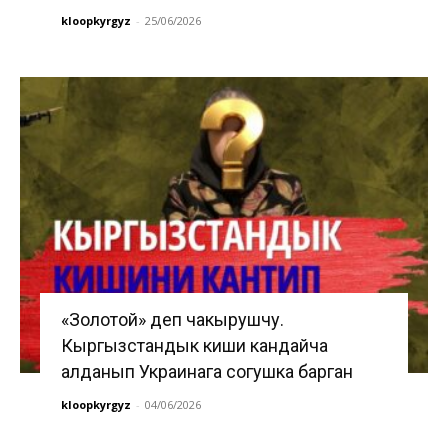
kloopkyrgyz
-
25/06/2026
«Золотой» деп чакырушчу.
Кыргызстандык киши кандайча
алданып Украинага согушка барган
kloopkyrgyz
-
04/06/2026