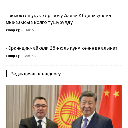
Токмоктон укук коргоочу Азиза Абдирасулова
мыйзамсыз колго түшүрүлдү
kloop.kg
-
11/08/2011
«Эркиндик» айкели 28-июль күнү кечинде алынат
kloop.kg
-
28/07/2011
Редакциянын тандоосу