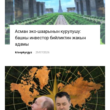
Асман эко-шаарынын курулушу:
башкы инвестор бийликтин жакын
адамы
kloopkyrgyz
-
29/07/2026