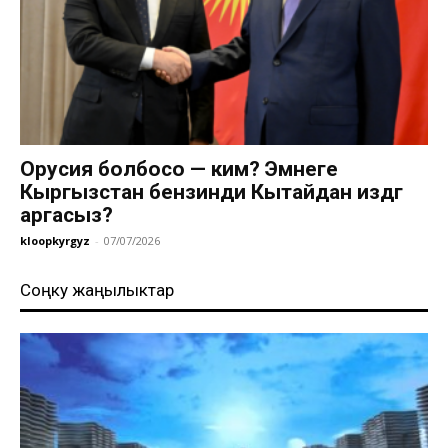
Орусия болбосо — ким? Эмнеге
Кыргызстан бензинди Кытайдан издөөгө
аргасыз?
kloopkyrgyz
-
07/07/2026
Соңку жаңылыктар