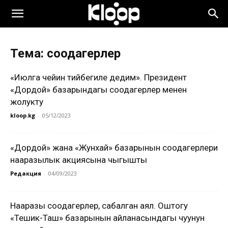
Тема: соодагерлер
«Июлга чейин тийбегиле дедим». Президент
«Дордой» базарындагы соодагерлер менен
жолукту
kloop.kg
-
05/12/2023
«Дордой» жана «Жунхай» базарынын соодагерлери
нааразылык акциясына чыгышты
Редакция
-
04/09/2023
Нааразы соодагерлер, сабалган аял. Оштогу
«Тешик-Таш» базарынын айланасындагы чуунун