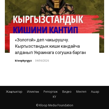
«Золотой» деп чакырушчу.
Кыргызстандык киши кандайча
алданып Украинага согушка барган
kloopkyrgyz
-
04/06/2026
Жаңылыктар
Иликтөө
Репортаж
Видео
Мектеп
Ашар
KY
© Kloop Media Foundation