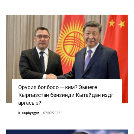
Орусия болбосо — ким? Эмнеге
Кыргызстан бензинди Кытайдан издөөгө
аргасыз?
kloopkyrgyz
-
07/07/2026