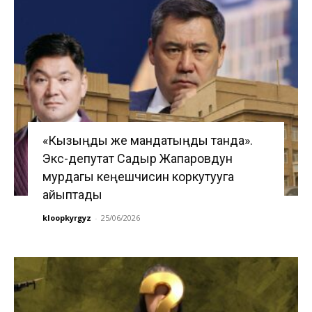
«Кызыңды же мандатыңды танда».
Экс-депутат Садыр Жапаровдун
мурдагы кеңешчисин коркутууга
айыптады
kloopkyrgyz
-
25/06/2026