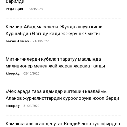
берилди
Редакция
-
14/04/2023
Кемпир-Абад маселеси: Жүздөн ашуун киши
Куршабдан Өзгөндү көздөй жөө жүрүшкө чыкты
Бакай Алмаз
-
21/10/2022
Митингчилерди кубалап таратуу маалында
милиционер менен жай жаран жаракат алды
kloop.kg
-
05/10/2020
«Чек арада таза адамдар иштешин каалайм».
Аланов журналисттердин суроолоруна жооп берди
kloop.kg
-
31/01/2020
Камакка алынган депутат Келдибеков түз эфирден