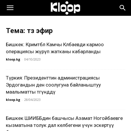
Тема: түз эфир
Бишкек: Кримтөбөл Камчы Көлбаевди кармоо
операциясы жүрүп жатканы кабарланды
kloop.kg
-
04/10/2023
Түркия: Президенттин администрациясы
Эрдогандын ден соолугуна байланыштуу
маалыматты төгүндөдү
kloop.kg
-
28/04/2023
Бишкек ШИИББдин башчысы Азамат Ногойбаевге
кызматына толук дал келбегени үчүн эскертүү