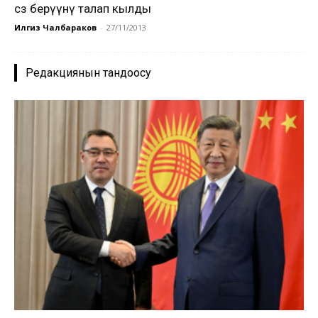
сөз берүүнү талап кылды
Илгиз Чалбараков
-
27/11/2013
Редакциянын тандоосу