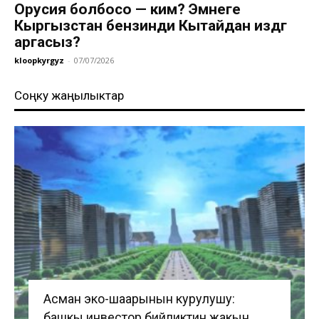
Орусия болбосо — ким? Эмнеге
Кыргызстан бензинди Кытайдан издөөгө
аргасыз?
kloopkyrgyz
-
07/07/2026
Соңку жаңылыктар
Асман эко-шаарынын курулушу:
башкы инвестор бийликтин жакын