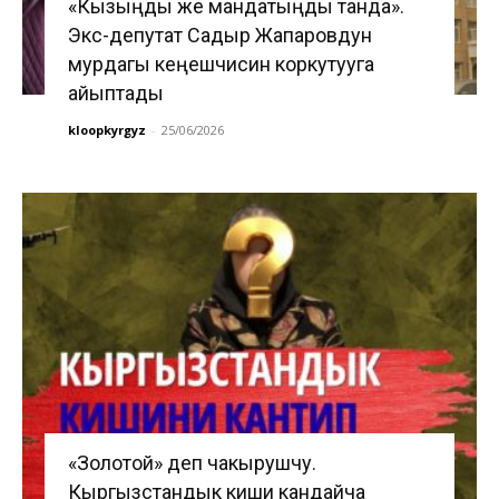
«Кызыңды же мандатыңды танда».
Экс-депутат Садыр Жапаровдун
мурдагы кеңешчисин коркутууга
айыптады
kloopkyrgyz
-
25/06/2026
«Золотой» деп чакырушчу.
Кыргызстандык киши кандайча