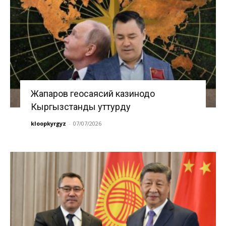
Жапаров геосаясий казинодо
Кыргызстанды уттурду
kloopkyrgyz
-
07/07/2026