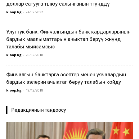
доллар сатууга тыюу салынганын төгүндөдү
kloop.kg
-
24/02/2022
Улуттук банк: Финчалгындын банк кардарларынын
бардык маалыматтарын ачыктап берүү жөнүндө
талабы мыйзамсыз
kloop.kg
-
20/12/2018
Финчалгын банктарга эсептер менен уячалардын
бардык ээлерин ачыктап берүү талабын койду
kloop.kg
-
19/12/2018
Редакциянын тандоосу