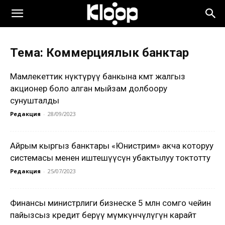
Тема: Коммерциялык банктар
Мамлекеттик өнүктүрүү банкына өкмөт жалгыз
акционер боло алган мыйзам долбоору
сунушталды
Редакция
-
28/09/2023
Айрым кыргыз банктары «Юнистрим» акча которуу
системасы менен иштешүүсүн убактылуу токтотту
Редакция
-
25/07/2023
Финансы министрлиги бизнеске 5 млн сомго чейин
пайызсыз кредит берүү мүмкүнчүлүгүн карайт