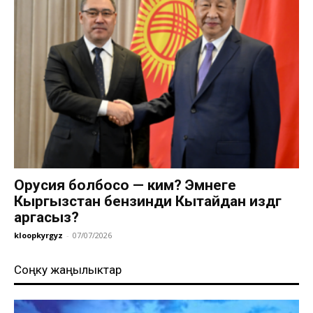
Орусия болбосо — ким? Эмнеге
Кыргызстан бензинди Кытайдан издөөгө
аргасыз?
kloopkyrgyz
-
07/07/2026
Соңку жаңылыктар