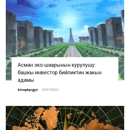
Асман эко-шаарынын курулушу:
башкы инвестор бийликтин жакын
адамы
kloopkyrgyz
-
29/07/2026