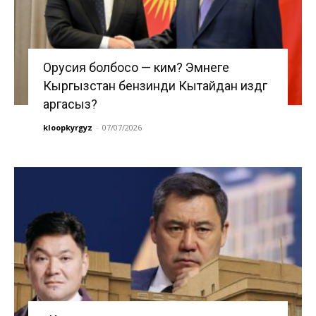
Орусия болбосо — ким? Эмнеге
Кыргызстан бензинди Кытайдан издөөгө
аргасыз?
kloopkyrgyz
-
07/07/2026