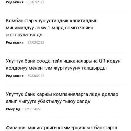
Редакция
-
06/07/2023
Комбанктар үчүн уставдык капиталдын
минималдуу өлчөмү 1 млрд сомго чейин
жогорулатылды
Редакция
-
27/03/2023
Улуттук банк соода-тейлөө ишканаларына QR-кодун
колдонуу менен төлөм жүргүзүүнү тапшырды
Редакция
-
30/08/2022
Улуттук банк каржы компанияларга өлкөдөн доллар
алып чыгууга убактылуу тыюу салды
kloop.kg
-
12/03/2022
Финансы министрлиги коммерциялык банктарга