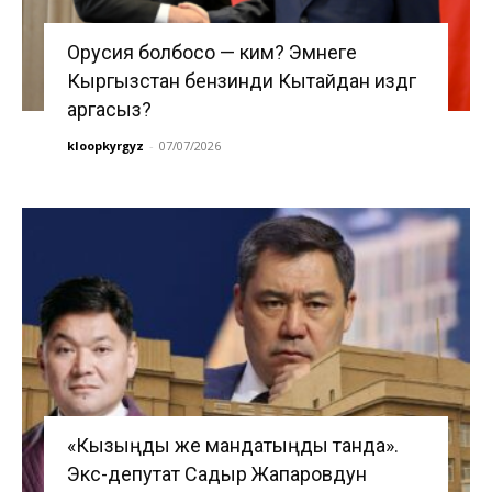
Орусия болбосо — ким? Эмнеге
Кыргызстан бензинди Кытайдан издөөгө
аргасыз?
kloopkyrgyz
-
07/07/2026
«Кызыңды же мандатыңды танда».
Экс-депутат Садыр Жапаровдун