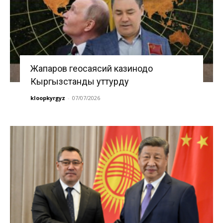
Жапаров геосаясий казинодо
Кыргызстанды уттурду
kloopkyrgyz
-
07/07/2026