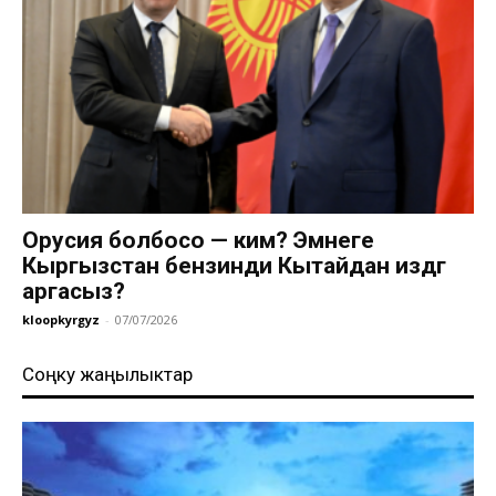
Орусия болбосо — ким? Эмнеге
Кыргызстан бензинди Кытайдан издөөгө
аргасыз?
kloopkyrgyz
-
07/07/2026
Соңку жаңылыктар