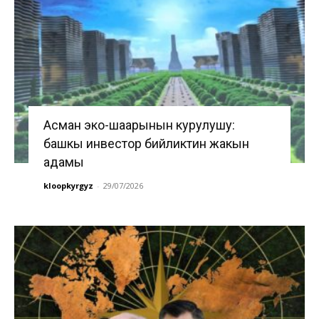
Асман эко-шаарынын курулушу:
башкы инвестор бийликтин жакын
адамы
kloopkyrgyz
-
29/07/2026