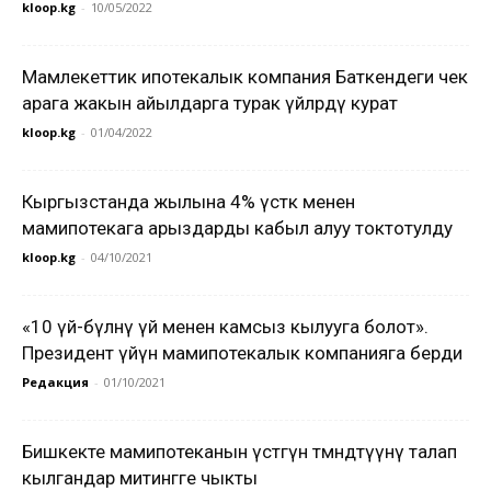
kloop.kg
-
10/05/2022
Мамлекеттик ипотекалык компания Баткендеги чек
арага жакын айылдарга турак үйлөрдү курат
kloop.kg
-
01/04/2022
Кыргызстанда жылына 4% үстөк менен
мамипотекага арыздарды кабыл алуу токтотулду
kloop.kg
-
04/10/2021
«10 үй-бүлөнү үй менен камсыз кылууга болот».
Президент үйүн мамипотекалык компанияга берди
Редакция
-
01/10/2021
Бишкекте мамипотеканын үстөгүн төмөндөтүүнү талап
кылгандар митингге чыкты