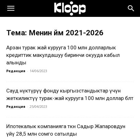
Тема: Менин үйүм 2021-2026
Арзан турак жай курууга 100 млн долларлык
кредиттик макулдашуу биринчи окууда кабыл
алынды
Редакция
-
14/06/2023
Сауд өнүктүрүү фонду кыргызстандыктар үчүн
жеткиликтүү турак-жай курууга 100 млн доллар бөлөт
Редакция
-
25/04/2023
Ипотекалык компанияга өткөн Садыр Жапаровдун
үйү 28,5 млн сомго сатылды