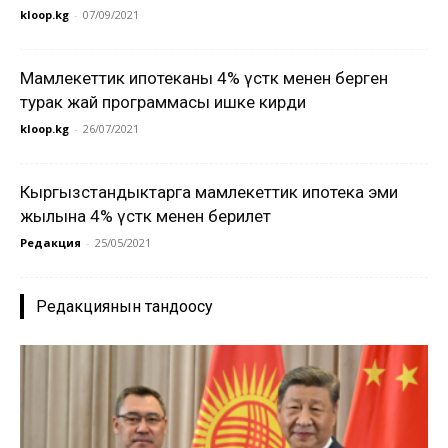
kloop.kg
-
07/09/2021
Мамлекеттик ипотеканы 4% үстөк менен берген
турак жай программасы ишке кирди
kloop.kg
-
26/07/2021
Кыргызстандыктарга мамлекеттик ипотека эми
жылына 4% үстөк менен берилет
Редакция
-
25/05/2021
Редакциянын тандоосу