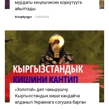
мурдагы кеңешчисин коркутууга
айыптады
kloopkyrgyz
-
25/06/2026
«Золотой» деп чакырушчу.
Кыргызстандык киши кандайча
алданып Украинага согушка барган