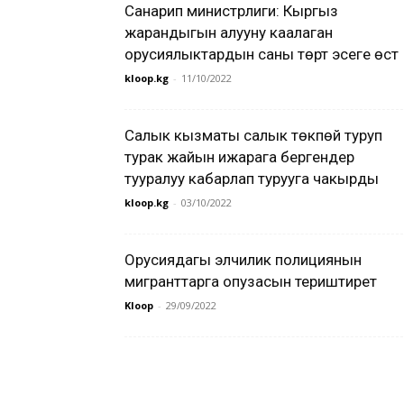
Санарип министрлиги: Кыргыз
жарандыгын алууну каалаган
орусиялыктардын саны төрт эсеге өстү
kloop.kg
-
11/10/2022
Салык кызматы салык төкпөй туруп
турак жайын ижарага бергендер
тууралуу кабарлап турууга чакырды
kloop.kg
-
03/10/2022
Орусиядагы элчилик полициянын
мигранттарга опузасын териштирет
Kloop
-
29/09/2022