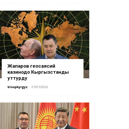
Жапаров геосаясий
казинодо Кыргызстанды
уттурду
kloopkyrgyz
-
07/07/2026