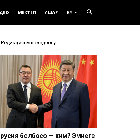
ДЕО
МЕКТЕП
АШАР
KY
Редакциянын тандоосу
русия болбосо — ким? Эмнеге