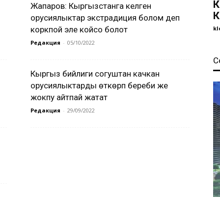
К
Жапаров: Кыргызстанга келген
К
орусиялыктар экстрадиция болом деп
коркпой эле койсо болот
kl
Редакция
-
05/10/2022
С
Кыргыз бийлиги согуштан качкан
орусиялыктарды өткөрүп береби же
жокпу айтпай жатат
Редакция
-
29/09/2022