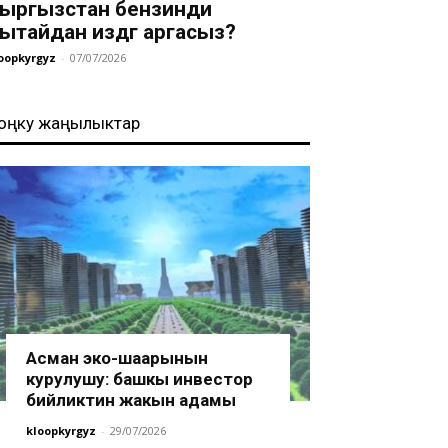
ыргызстан бензинди
ытайдан издөөгө аргасыз?
oopkyrgyz
-
07/07/2026
оңку жаңылыктар
Асман эко-шаарынын
курулушу: башкы инвестор
бийликтин жакын адамы
kloopkyrgyz
-
29/07/2026