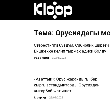
Клооп
кыргызча
Тема: Орусиядагы м
Стереотипти буздум. Сибирлик ширетүүчү
|
Бишкекке келип тырмак адиси болду
Редакция
-
30/03/2023
Кыргызстан
«Азаттык»: Орус жарандыгы бар
кыргызстандыктарды Орусиядан
жаңылыктары
чыгарбай жатышат
kloop.kg
-
23/01/2023