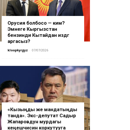
Орусия болбосо — ким?
Эмнеге Кыргызстан
бензинди Кытайдан издөөгө
аргасыз?
kloopkyrgyz
-
07/07/2026
«Кызыңды же мандатыңды
танда». Экс-депутат Садыр
Жапаровдун мурдагы
кеңешчисин коркутууга