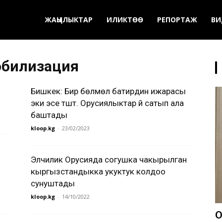
ЖАҢЫЛЫКТАР
ИЛИКТӨӨ
РЕПОРТАЖ
ВИ
обилизация
Бишкек: Бир бөлмөлүү батирдин ижарасы
эки эсе түштү. Орусиялыктар үй сатып ала
баштады
kloop.kg
-
23/02/2023
Элчилик Орусияда согушка чакырылган
кыргызстандыкка укуктук колдоо
сунуштады
kloop.kg
-
14/10/2022
О