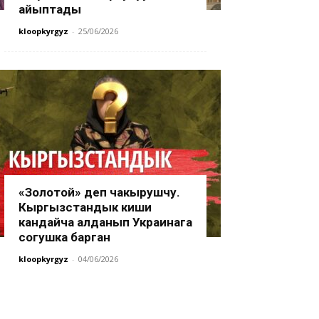
айыптады
kloopkyrgyz
-
25/06/2026
«Золотой» деп чакырушчу.
Кыргызстандык киши
кандайча алданып Украинага
согушка барган
kloopkyrgyz
-
04/06/2026