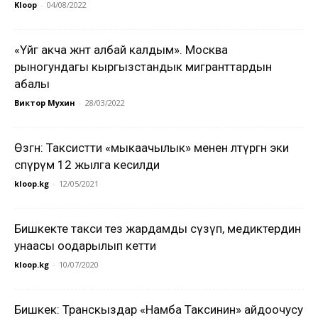
Kloop
-
04/08/2022
«Үйгө акча жөнөтө албай калдым». Москва
рыногундагы кыргызстандык мигранттардын
абалы
Виктор Мухин
-
28/03/2022
Өзгөн: Таксистти «мыкаачылык» менен өлтүргөн эки
өспүрүм 12 жылга кесилди
kloop.kg
-
12/05/2021
Бишкекте такси тез жардамды сүзүп, медиктердин
унаасы оодарылып кетти
kloop.kg
-
10/07/2020
Бишкек: Транскыздар «Намба Таксинин» айдоочусу