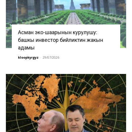
Асман эко-шаарынын курулушу:
башкы инвестор бийликтин жакын
адамы
kloopkyrgyz
-
29/07/2026