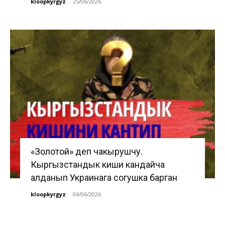
kloopkyrgyz
-
25/06/2026
«Золотой» деп чакырушчу.
Кыргызстандык киши кандайча
алданып Украинага согушка барган
kloopkyrgyz
-
04/06/2026