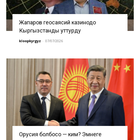
Жапаров геосаясий казинодо
Кыргызстанды уттурду
kloopkyrgyz
-
07/07/2026
Орусия болбосо — ким? Эмнеге