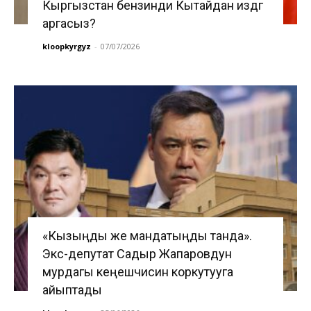
Кыргызстан бензинди Кытайдан издөөгө
аргасыз?
kloopkyrgyz
-
07/07/2026
«Кызыңды же мандатыңды танда».
Экс-депутат Садыр Жапаровдун
мурдагы кеңешчисин коркутууга
айыптады