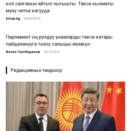
кол салганын айтып чыгышты. Такси кызматы
муну четке кагууда
kloop.kg
-
06/05/2019
Парламент оң рулдуу унааларды такси катары
пайдаланууга тыюу салышы мүмкүн
Илгиз Чалбараков
-
30/12/2012
Редакциянын тандоосу