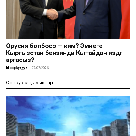
Орусия болбосо — ким? Эмнеге
Кыргызстан бензинди Кытайдан издөөгө
аргасыз?
kloopkyrgyz
-
07/07/2026
Соңку жаңылыктар