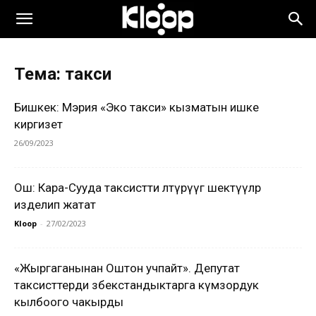
Тема: такси
Бишкек: Мэрия «Эко такси» кызматын ишке
киргизет
26/09/2023
Ош: Кара-Сууда таксистти өлтүрүүгө шектүүлөр
изделип жатат
Kloop
-
27/02/2023
«Жыргаганынан Оштон учпайт». Депутат
таксисттерди өзбекстандыктарга өкүмзордук
кылбоого чакырды