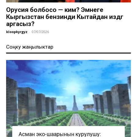
Орусия болбосо — ким? Эмнеге
Кыргызстан бензинди Кытайдан издөөгө
аргасыз?
kloopkyrgyz
-
07/07/2026
Соңку жаңылыктар
Асман эко-шаарынын курулушу: