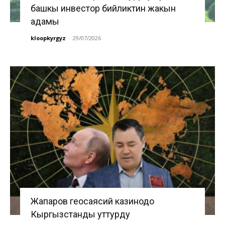
башкы инвестор бийликтин жакын
адамы
kloopkyrgyz
-
29/07/2026
Жапаров геосаясий казинодо
Кыргызстанды уттурду