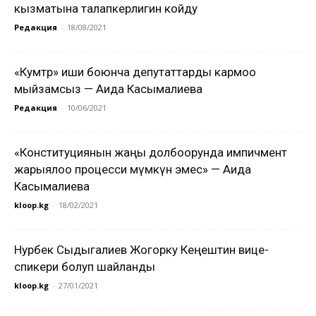
кызматына талапкерлигин койду
Редакция
-
18/08/2021
«Кумтөр» иши боюнча депутаттарды кармоо
мыйзамсыз — Аида Касымалиева
Редакция
-
10/06/2021
«Конституциянын жаңы долбоорунда импичмент
жарыялоо процесси мүмкүн эмес» — Аида
Касымалиева
kloop.kg
-
18/02/2021
Нурбек Сыдыгалиев Жогорку Кеңештин вице-
спикери болуп шайланды
kloop.kg
-
27/01/2021