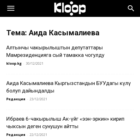
Тема: Аида Касымалиева
Алтынчы чакырылыштын депутаттары
Мамрезиденцияга сый тамакка чогулду
kloop.kg
-
30/12/2021
Аида Касымалиева Кыргызстандын БУУдагы өкүлү
болуп дайындалды
Редакция
-
23/12/2021
Ибраев 6-чакырылыш Ак-үйгө «ээн-эркин» кирип
чыксын деген сунушун айтты
Редакция
-
22/12/2021