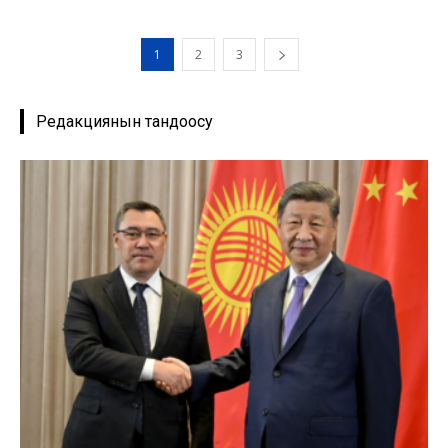
1
2
3
Редакциянын тандоосу