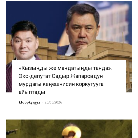
«Кызыңды же мандатыңды танда».
Экс-депутат Садыр Жапаровдун
мурдагы кеңешчисин коркутууга
айыптады
kloopkyrgyz
-
25/06/2026