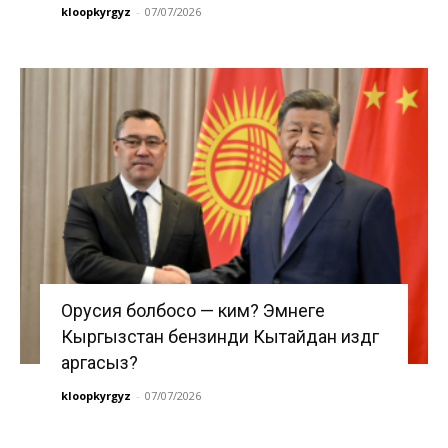
kloopkyrgyz
-
07/07/2026
Орусия болбосо — ким? Эмнеге
Кыргызстан бензинди Кытайдан издөөгө
аргасыз?
kloopkyrgyz
-
07/07/2026