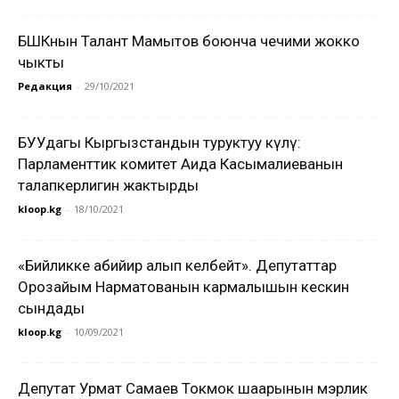
БШКнын Талант Мамытов боюнча чечими жокко
чыкты
Редакция
-
29/10/2021
БУУдагы Кыргызстандын туруктуу өкүлү:
Парламенттик комитет Аида Касымалиеванын
талапкерлигин жактырды
kloop.kg
-
18/10/2021
«Бийликке абийир алып келбейт». Депутаттар
Орозайым Нарматованын кармалышын кескин
сындады
kloop.kg
-
10/09/2021
Депутат Урмат Самаев Токмок шаарынын мэрлик