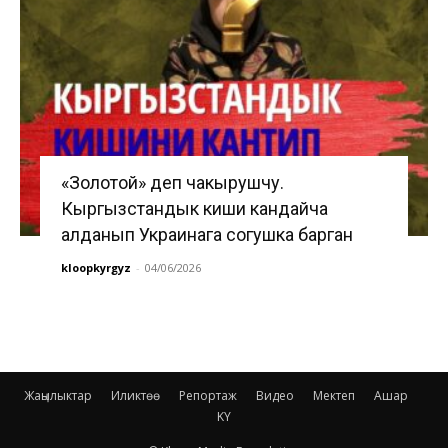
«Золотой» деп чакырушчу.
Кыргызстандык киши кандайча
алданып Украинага согушка барган
kloopkyrgyz
-
04/06/2026
Жаңылыктар
Иликтөө
Репортаж
Видео
Мектеп
Ашар
KY