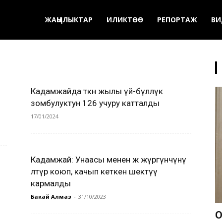
ЖАҢЫЛЫКТАР
ИЛИКТӨӨ
РЕПОРТАЖ
ВИ
Кадамжайда өткөн жылы үй-бүлөлүк
зомбулуктун 126 учуру катталды
17/01/2024
Кадамжай: Унаасы менен жөө жүргүнчүнү
өлтүрө коюп, качып кеткен шектүү
кармалды
Бакай Алмаз
-
31/10/2023
О