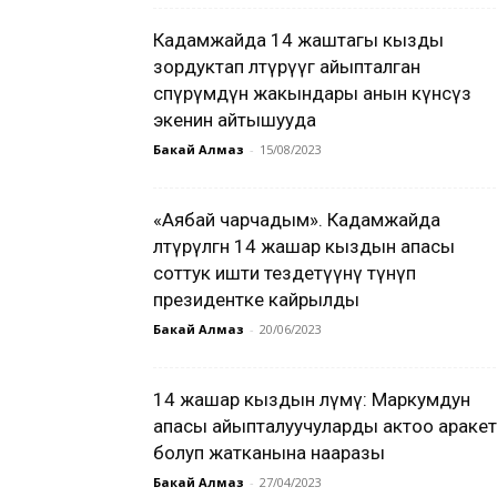
Кадамжайда 14 жаштагы кызды
зордуктап өлтүрүүгө айыпталган
өспүрүмдүн жакындары анын күнөөсүз
экенин айтышууда
Бакай Алмаз
-
15/08/2023
«Аябай чарчадым». Кадамжайда
өлтүрүлгөн 14 жашар кыздын апасы
соттук ишти тездетүүнү өтүнүп
президентке кайрылды
Бакай Алмаз
-
20/06/2023
14 жашар кыздын өлүмү: Маркумдун
апасы айыпталуучуларды актоо араке
болуп жатканына нааразы
Бакай Алмаз
-
27/04/2023