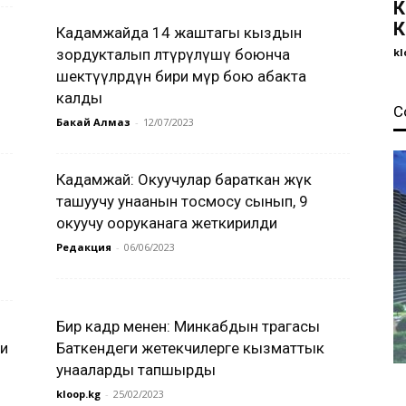
К
К
Кадамжайда 14 жаштагы кыздын
зордукталып өлтүрүлүшү боюнча
kl
шектүүлөрдүн бири өмүр бою абакта
калды
С
Бакай Алмаз
-
12/07/2023
Кадамжай: Окуучулар бараткан жүк
ташуучу унаанын тосмосу сынып, 9
окуучу ооруканага жеткирилди
Редакция
-
06/06/2023
Бир кадр менен: Минкабдын төрагасы
ти
Баткендеги жетекчилерге кызматтык
унааларды тапшырды
kloop.kg
-
25/02/2023