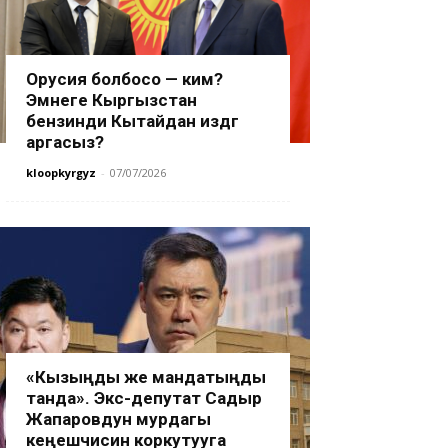
Орусия болбосо — ким?
Эмнеге Кыргызстан
бензинди Кытайдан издөөгө
аргасыз?
kloopkyrgyz
-
07/07/2026
«Кызыңды же мандатыңды
танда». Экс-депутат Садыр
Жапаровдун мурдагы
кеңешчисин коркутууга