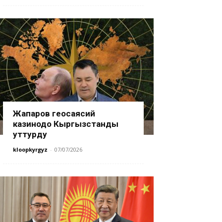
Жапаров геосаясий
казинодо Кыргызстанды
уттурду
kloopkyrgyz
-
07/07/2026