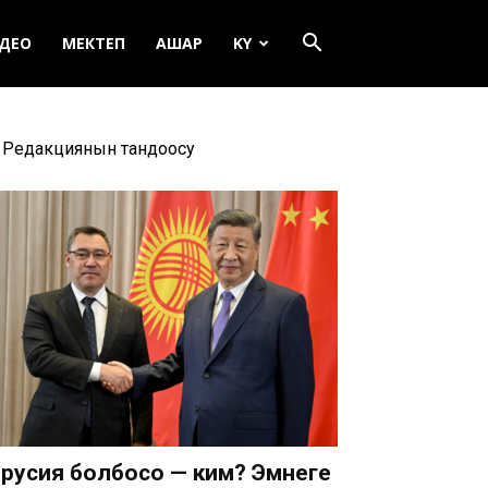
ДЕО
МЕКТЕП
АШАР
KY
Редакциянын тандоосу
русия болбосо — ким? Эмнеге