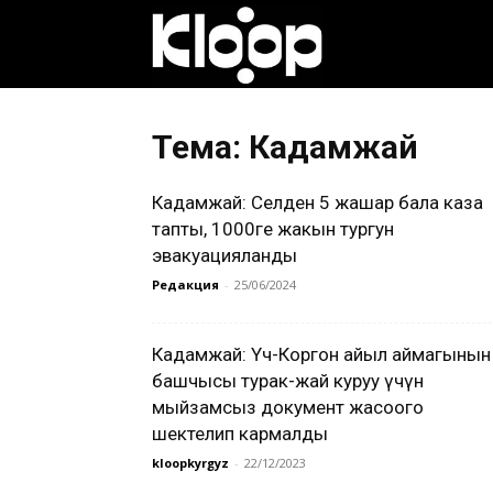
Клооп
кыргызча
Тема: Кадамжай
Кадамжай: Селден 5 жашар бала каза
|
тапты, 1000ге жакын тургун
эвакуацияланды
Редакция
-
25/06/2024
Кыргызстан
Кадамжай: Үч-Коргон айыл аймагынын
башчысы турак-жай куруу үчүн
жаңылыктары
мыйзамсыз документ жасоого
шектелип кармалды
kloopkyrgyz
-
22/12/2023