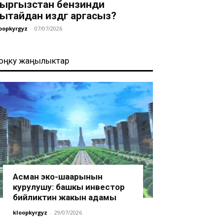
ыргызстан бензинди
ытайдан издөөгө аргасыз?
oopkyrgyz
-
07/07/2026
оңку жаңылыктар
Асман эко-шаарынын
курулушу: башкы инвестор
бийликтин жакын адамы
kloopkyrgyz
-
29/07/2026