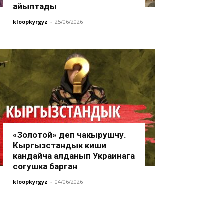
айыптады
kloopkyrgyz
-
25/06/2026
«Золотой» деп чакырушчу.
Кыргызстандык киши
кандайча алданып Украинага
согушка барган
kloopkyrgyz
-
04/06/2026