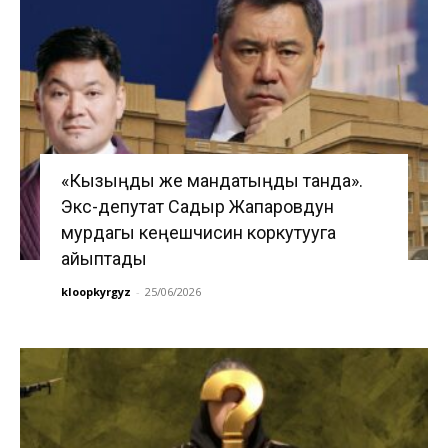
«Кызыңды же мандатыңды танда».
Экс-депутат Садыр Жапаровдун
мурдагы кеңешчисин коркутууга
айыптады
kloopkyrgyz
-
25/06/2026