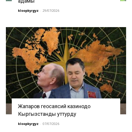
адамы
kloopkyrgyz
-
29/07/2026
Жапаров геосаясий казинодо
Кыргызстанды уттурду
kloopkyrgyz
-
07/07/2026