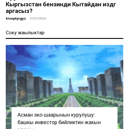
Кыргызстан бензинди Кытайдан издөөгө
аргасыз?
kloopkyrgyz
-
07/07/2026
Соңку жаңылыктар
Асман эко-шаарынын курулушу:
башкы инвестор бийликтин жакын