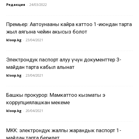
Редакция
-
24/03/2022
Премьер: Автоунааны кайра каттоо 1-июндан тарта
жыл аягына чейин акысыз болот
kloop.kg
-
23/04/2021
Электрондук паспорт алуу үчүн документтер 3-
майдан тарта кабыл алынат
kloop.kg
-
23/04/2021
Башкы прокурор: Мамкаттоо кызматы эң
коррупциялашкан мекеме
kloop.kg
-
20/04/2021
МКК: электрондук жалпы жарандык паспорт 1-
майдан тарта берилет