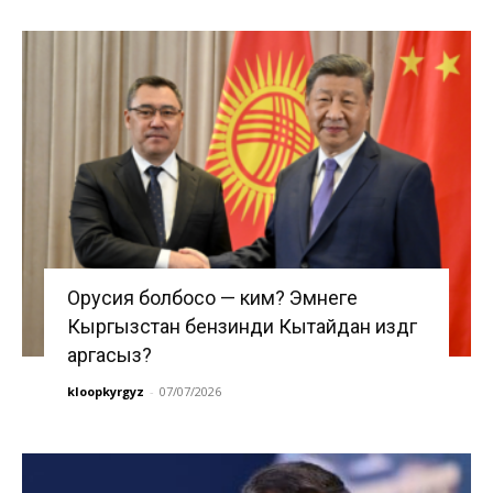
Орусия болбосо — ким? Эмнеге
Кыргызстан бензинди Кытайдан издөөгө
аргасыз?
kloopkyrgyz
-
07/07/2026