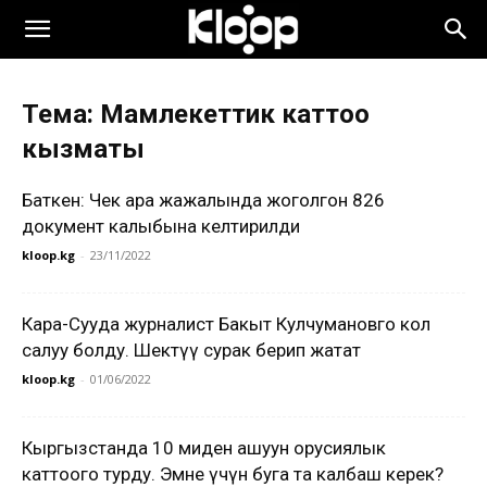
Тема: Мамлекеттик каттоо
кызматы
Баткен: Чек ара жаңжалында жоголгон 826
документ калыбына келтирилди
kloop.kg
-
23/11/2022
Кара-Сууда журналист Бакыт Кулчумановго кол
салуу болду. Шектүү сурак берип жатат
kloop.kg
-
01/06/2022
Кыргызстанда 10 миңден ашуун орусиялык
каттоого турду. Эмне үчүн буга таң калбаш керек?