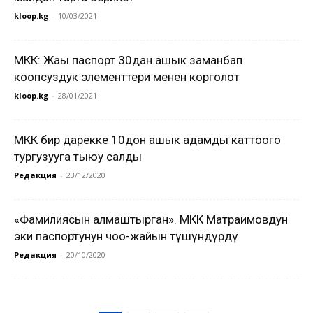
kloop.kg
-
10/03/2021
МКК: Жаңы паспорт 30дан ашык заманбап
коопсуздук элементтери менен корголот
kloop.kg
-
28/01/2021
МКК бир дарекке 10дон ашык адамды каттоого
тургузууга тыюу салды
Редакция
-
23/12/2020
«Фамилиясын алмаштырган». МКК Матраимовдун
эки паспортунун чоо-жайын түшүндүрдү
Редакция
-
20/10/2020