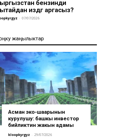
ыргызстан бензинди
ытайдан издөөгө аргасыз?
oopkyrgyz
-
07/07/2026
оңку жаңылыктар
Асман эко-шаарынын
курулушу: башкы инвестор
бийликтин жакын адамы
kloopkyrgyz
-
29/07/2026