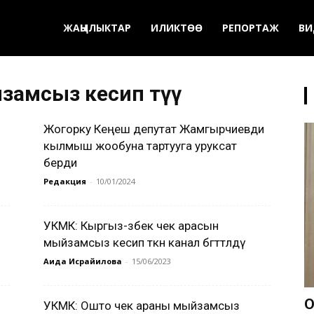
ЖАҢЫЛЫКТАР
ИЛИКТӨӨ
РЕПОРТАЖ
ВИ
замсыз кесип өтүү
Жогорку Кеңеш депутат Жамгырчиевди
кылмыш жообуна тартууга уруксат
берди
Редакция
-
10/01/2024
УКМК: Кыргыз-өзбек чек арасын
мыйзамсыз кесип өткөн канал бөгөттөлдү
Аида Исрайилова
-
15/06/2023
О
УКМК: Ошто чек араны мыйзамсыз