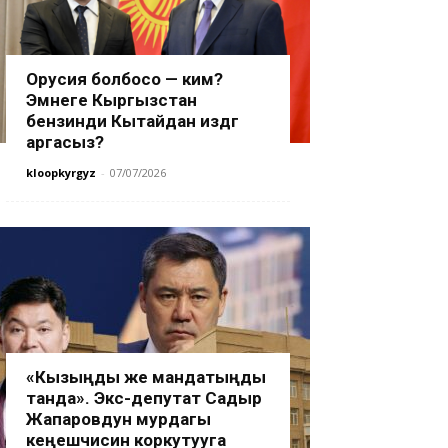
Орусия болбосо — ким?
Эмнеге Кыргызстан
бензинди Кытайдан издөөгө
аргасыз?
kloopkyrgyz
-
07/07/2026
«Кызыңды же мандатыңды
танда». Экс-депутат Садыр
Жапаровдун мурдагы
кеңешчисин коркутууга