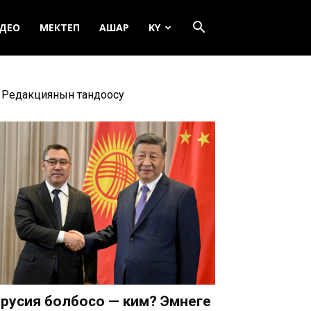
ДЕО
МЕКТЕП
АШАР
KY
Редакциянын тандоосу
русия болбосо — ким? Эмнеге