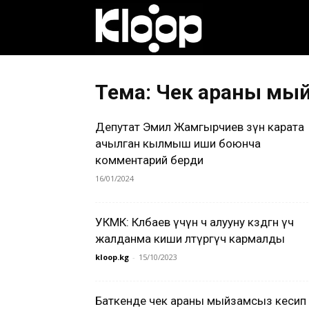
Клооп
кыргызча
Тема: Чек араны мый
Депутат Эмил Жамгырчиев өзүнө карата
|
ачылган кылмыш иши боюнча
комментарий берди
16/01/2024
Кыргызстан
УКМК: Көлбаев үчүн өч алууну көздөгөн үч
жалданма киши өлтүргүч кармалды
жаңылыктары
kloop.kg
-
15/10/2023
Баткенде чек араны мыйзамсыз кесип