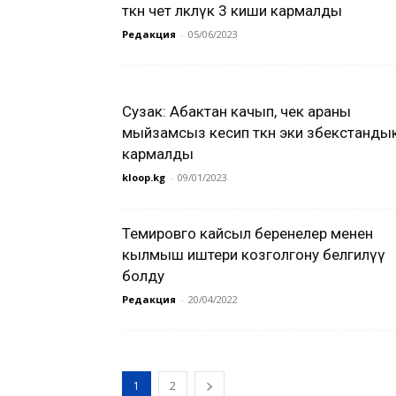
өткөн чет өлкөлүк 3 киши кармалды
Редакция
-
05/06/2023
Сузак: Абактан качып, чек араны
мыйзамсыз кесип өткөн эки өзбекстанды
кармалды
kloop.kg
-
09/01/2023
Темировго кайсыл беренелер менен
кылмыш иштери козголгону белгилүү
болду
Редакция
-
20/04/2022
1
2