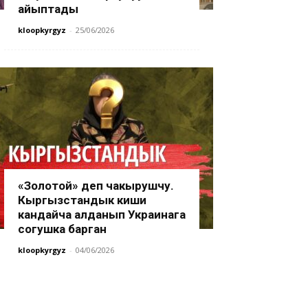
айыптады
kloopkyrgyz
-
25/06/2026
«Золотой» деп чакырушчу.
Кыргызстандык киши
кандайча алданып Украинага
согушка барган
kloopkyrgyz
-
04/06/2026