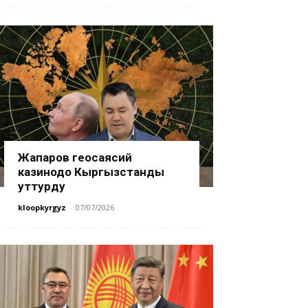
Жапаров геосаясий
казинодо Кыргызстанды
уттурду
kloopkyrgyz
-
07/07/2026