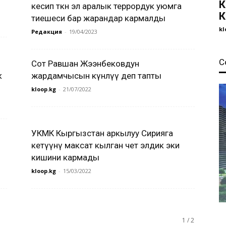
К
кесип өткөн эл аралык террордук уюмга
К
тиешеси бар жарандар кармалды
kl
Редакция
-
19/04/2023
С
Сот Равшан Жээнбековдун
к
жардамчысын күнөөлүү деп тапты
kloop.kg
-
21/07/2022
УКМК Кыргызстан аркылуу Сирияга
кетүүнү максат кылган чет элдик эки
кишини кармады
kloop.kg
-
15/03/2022
1 / 2