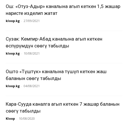
Ош: «Отуз-Адыр» каналына агып кеткен 1,5 жашар
наристе изделип жатат
kloop.kg
-
27/09/2021
Сузак: Кемпир-Абад каналына агып кеткен
өспүрүмдүн сөөгү табылды
kloop.kg
-
10/08/2021
Ошто «Түштүк» каналына түшүп кеткен жаш
баланын сөөгү табылды
kloop.kg
-
04/08/2021
Кара-Сууда каналга агып кеткен 7 жашар баланын
сөөгү табылды
Kloop
-
10/08/2020