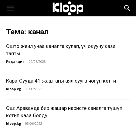
Тема: канал
Ошто жеңил унаа каналга кулап, үч окуучу каза
тапты
Редакция
-
02/06/2023
Кара-Сууда 41 жаштагы аял сууга чөгүп кетти
kloop.kg
-
11/07/2022
Ош: Араванда бир жашар наристе каналга түшүп
кетип каза болду
kloop.kg
-
03/06/2022