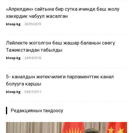
«Апрелдин» сайтына бир сутка ичинде беш жолу
хакердик чабуул жасалган
kloop.kg
-
20/09/2019
Лейлекте жоголгон беш жашар баланын сөөгү
Тажикстандан табылды
kloop.kg
-
24/04/2018
5- каналдын жетекчилиги парламенттик канал
болууга каршы
kloop.kg
-
04/07/2011
Редакциянын тандоосу