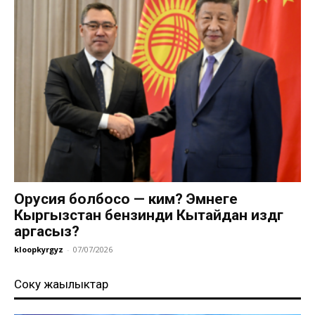
Орусия болбосо — ким? Эмнеге
Кыргызстан бензинди Кытайдан издөөгө
аргасыз?
kloopkyrgyz
-
07/07/2026
Соңку жаңылыктар