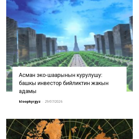
Асман эко-шаарынын курулушу:
башкы инвестор бийликтин жакын
адамы
kloopkyrgyz
-
29/07/2026