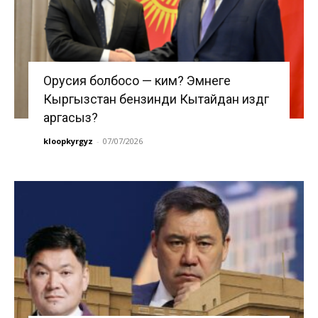
Орусия болбосо — ким? Эмнеге
Кыргызстан бензинди Кытайдан издөөгө
аргасыз?
kloopkyrgyz
-
07/07/2026