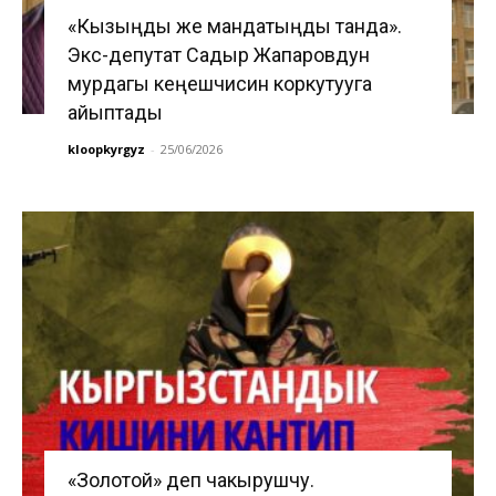
«Кызыңды же мандатыңды танда».
Экс-депутат Садыр Жапаровдун
мурдагы кеңешчисин коркутууга
айыптады
kloopkyrgyz
-
25/06/2026
«Золотой» деп чакырушчу.