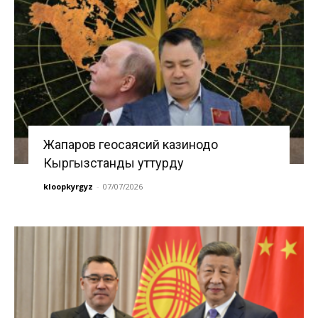
Жапаров геосаясий казинодо
Кыргызстанды уттурду
kloopkyrgyz
-
07/07/2026