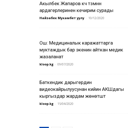
Акылбек Жапаров күч түзүмүнүн
ардагерлеринен кечирим сурады
Найзабек Мукамбет уулу
-
10/12/2020
Ош: Медициналык каражаттарга
муктаждык бар экенин айткан медик
жазаланат
kloop.kg
-
09/07/2020
Баткендик дарыгердин
видеокайрылуусунан кийин АКШдагы
кыргыздар жардам жөнөтүштү
kloop.kg
-
15/04/2020