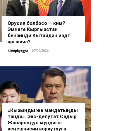
Орусия болбосо — ким?
Эмнеге Кыргызстан
бензинди Кытайдан издөөгө
аргасыз?
kloopkyrgyz
-
07/07/2026
«Кызыңды же мандатыңды
танда». Экс-депутат Садыр
Жапаровдун мурдагы
кеңешчисин коркутууга