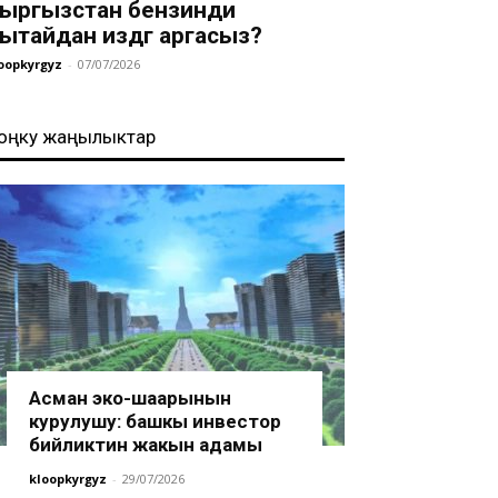
ыргызстан бензинди
ытайдан издөөгө аргасыз?
oopkyrgyz
-
07/07/2026
оңку жаңылыктар
Асман эко-шаарынын
курулушу: башкы инвестор
бийликтин жакын адамы
kloopkyrgyz
-
29/07/2026