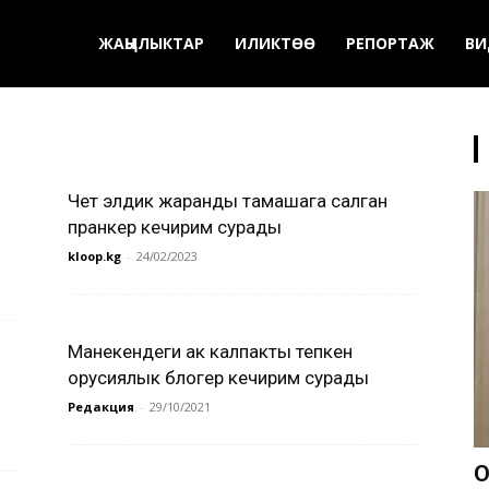
ЖАҢЫЛЫКТАР
ИЛИКТӨӨ
РЕПОРТАЖ
ВИ
Чет элдик жаранды тамашага салган
пранкер кечирим сурады
kloop.kg
-
24/02/2023
Манекендеги ак калпакты тепкен
орусиялык блогер кечирим сурады
Редакция
-
29/10/2021
О