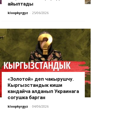
айыптады
kloopkyrgyz
-
25/06/2026
«Золотой» деп чакырушчу.
Кыргызстандык киши
кандайча алданып Украинага
согушка барган
kloopkyrgyz
-
04/06/2026