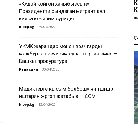
К
«Кудай койгон ханыбызсың».
К
Президентти сындаган мигрант аял
кайра кечирим сурады
kl
kloop.kg
-
29/07/2020
С
УКМК жарандар менен врачтарды
мажбурлап кечирим сураттырган эмес —
Башкы прокуратура
Редакция
-
30/04/2020
Медиктерге кысым болбошу үчүн түшүндүрүү
иштерин жүргүзүп жатабыз — ССМ
kloop.kg
-
13/04/2020