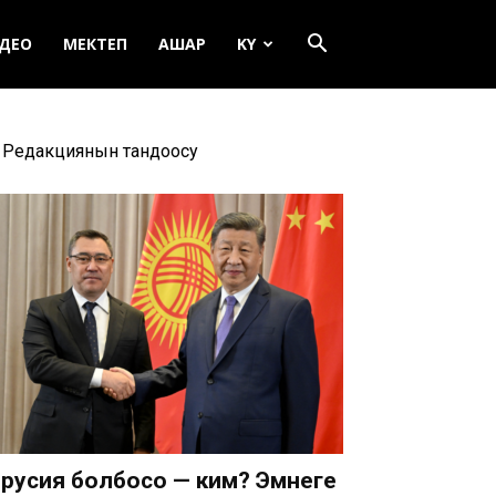
ДЕО
МЕКТЕП
АШАР
KY
Редакциянын тандоосу
русия болбосо — ким? Эмнеге