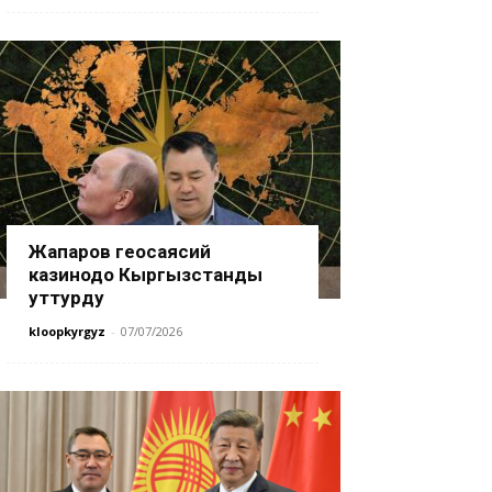
Жапаров геосаясий
казинодо Кыргызстанды
уттурду
kloopkyrgyz
-
07/07/2026