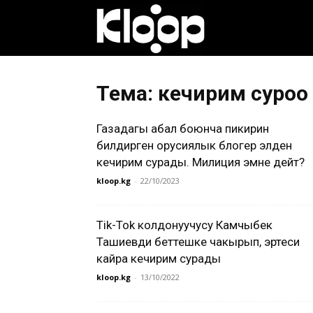
Клооп
кыргызча
Тема: кечирим суроо
Газадагы абал боюнча пикирин
|
билдирген орусиялык блогер элден
кечирим сурады. Милиция эмне дейт?
kloop.kg
-
22/10/2023
Кыргызстан
Tik-Tok колдонуучусу Камчыбек
Ташиевди беттешке чакырып, эртеси
жаңылыктары
кайра кечирим сурады
kloop.kg
-
13/10/2022