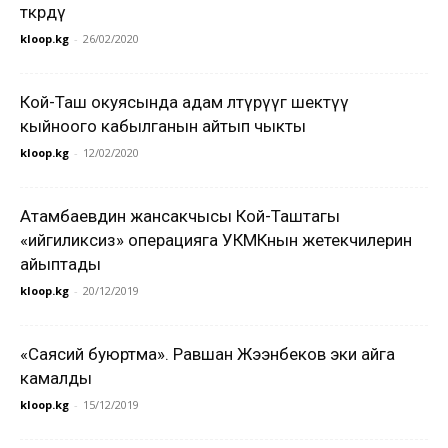
өткөрдү
kloop.kg
-
26/02/2020
Кой-Таш окуясында адам өлтүрүүгө шектүү
кыйноого кабылганын айтып чыкты
kloop.kg
-
12/02/2020
Атамбаевдин жансакчысы Кой-Таштагы
«ийгиликсиз» операцияга УКМКнын жетекчилерин
айыптады
kloop.kg
-
20/12/2019
«Саясий буюртма». Равшан Жээнбеков эки айга
камалды
kloop.kg
-
15/12/2019