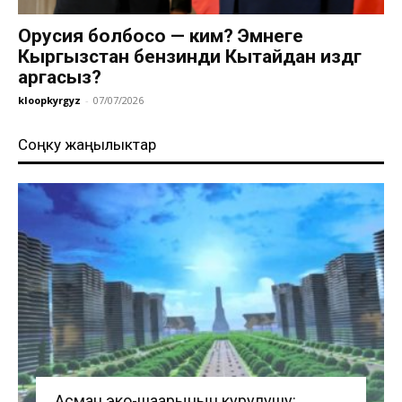
Орусия болбосо — ким? Эмнеге
Кыргызстан бензинди Кытайдан издөөгө
аргасыз?
kloopkyrgyz
-
07/07/2026
Соңку жаңылыктар
Асман эко-шаарынын курулушу: