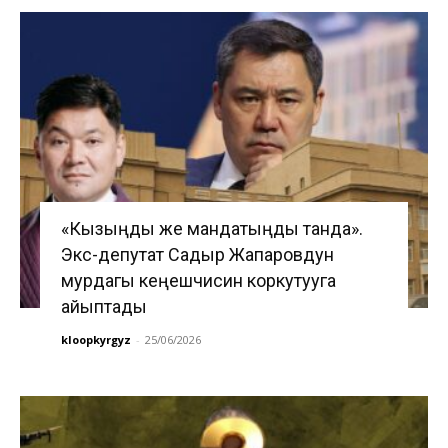
«Кызыңды же мандатыңды танда».
Экс-депутат Садыр Жапаровдун
мурдагы кеңешчисин коркутууга
айыптады
kloopkyrgyz
-
25/06/2026