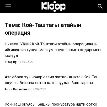
Тема: Кой-Таштагы атайын
операция
Ниязов: УКМК Кой-Таштагы атайын операциянын
ийгиликсиз өтүшүн маркум спецназчыга оодаргысы
келүүдө
kloop.kg
-
14/09/2020
Атамбаев өзүн начар сезип жаткандыктан Кой-Таш
окуясы боюнча сотко катышуудан баш тартты
Анна Капушенко
-
27/04/2020
Кой-Таш окуясы: Башкы прокуратура ишти сотко