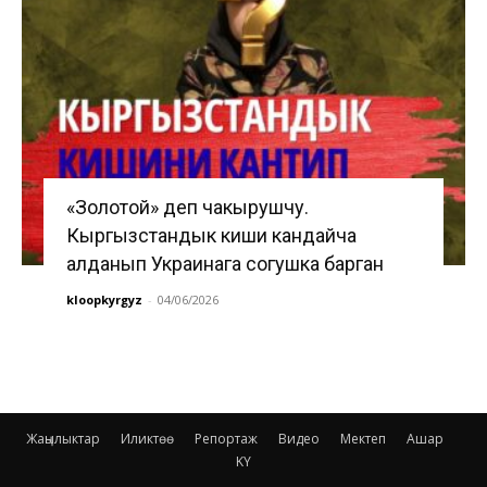
«Золотой» деп чакырушчу.
Кыргызстандык киши кандайча
алданып Украинага согушка барган
kloopkyrgyz
-
04/06/2026
Жаңылыктар
Иликтөө
Репортаж
Видео
Мектеп
Ашар
KY