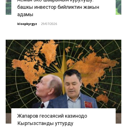
башкы инвестор бийликтин жакын
адамы
kloopkyrgyz
-
29/07/2026
Жапаров геосаясий казинодо
Кыргызстанды уттурду