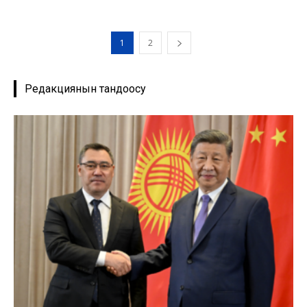
1
2
Редакциянын тандоосу