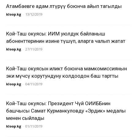
Атамбаевге адам өлтүрүү боюнча айып тагылды
kloop.kg
-
13/12/2019
Кой-Таш окуясы: ИИМ уюлдук байланыш
абоненттеринин изине түшүп, аларга чалып жатат
kloop.kg
-
27/11/2019
Кой-Таш окуясын иликтөө боюнча мамкомиссиянын
эки мүчөсү корутундуну колдоодон баш тартты
kloop.kg
-
04/11/2019
Кой-Таш окуясы: Президент Чүй ОИИББнин
башчысы Самат Курманкуловду «Эрдик» медалы
менен сыйлады
kloop.kg
-
01/11/2019