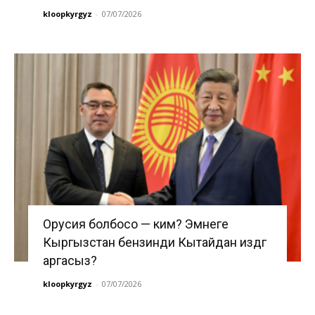
kloopkyrgyz
-
07/07/2026
Орусия болбосо — ким? Эмнеге
Кыргызстан бензинди Кытайдан издөөгө
аргасыз?
kloopkyrgyz
-
07/07/2026