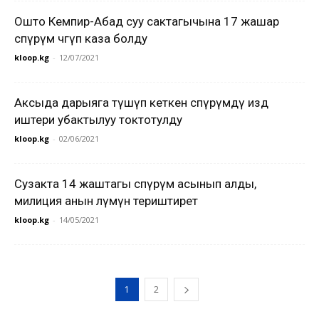
Ошто Кемпир-Абад суу сактагычына 17 жашар
өспүрүм чөгүп каза болду
kloop.kg
-
12/07/2021
Аксыда дарыяга түшүп кеткен өспүрүмдү издөө
иштери убактылуу токтотулду
kloop.kg
-
02/06/2021
Сузакта 14 жаштагы өспүрүм асынып алды,
милиция анын өлүмүн териштирет
kloop.kg
-
14/05/2021
1
2