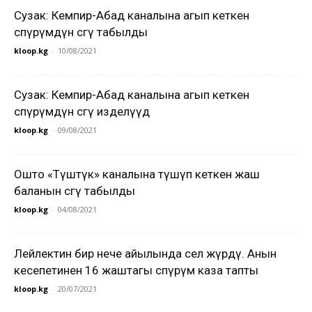
Сузак: Кемпир-Абад каналына агып кеткен
өспүрүмдүн сөөгү табылды
kloop.kg
-
10/08/2021
Сузак: Кемпир-Абад каналына агып кеткен
өспүрүмдүн сөөгү изделүүдө
kloop.kg
-
09/08/2021
Ошто «Түштүк» каналына түшүп кеткен жаш
баланын сөөгү табылды
kloop.kg
-
04/08/2021
Лейлектин бир нече айылында сел жүрдү. Анын
кесепетинен 16 жаштагы өспүрүм каза тапты
kloop.kg
-
20/07/2021