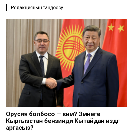
Редакциянын тандоосу
Орусия болбосо — ким? Эмнеге
Кыргызстан бензинди Кытайдан издөөгө
аргасыз?