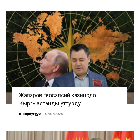
Жапаров геосаясий казинодо
Кыргызстанды уттурду
kloopkyrgyz
-
07/07/2026