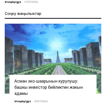
kloopkyrgyz
-
07/07/2026
Соңку жаңылыктар
Асман эко-шаарынын курулушу:
башкы инвестор бийликтин жакын
адамы
kloopkyrgyz
-
29/07/2026