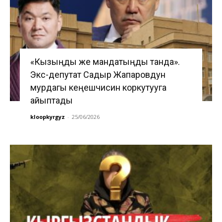
«Кызыңды же мандатыңды танда».
Экс-депутат Садыр Жапаровдун
мурдагы кеңешчисин коркутууга
айыптады
kloopkyrgyz
-
25/06/2026