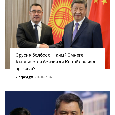
Орусия болбосо — ким? Эмнеге
Кыргызстан бензинди Кытайдан издөөгө
аргасыз?
kloopkyrgyz
-
07/07/2026