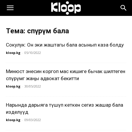
Тема: өспүрүм бала
Сокулук: Он эки жаштагы бала асынып каза болду
kloop.kg
-
05/10/2022
Минюст энесин коргоп мас кишиге бычак шилтеген
өспүрүмгө жаңы адвокат бекитти
kloop.kg
-
30/05/2022
Нарында дарыяга түшүп кеткен сегиз жашар бала
изделүүдө
kloop.kg
-
09/03/2022