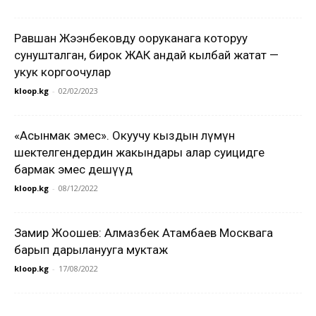
Равшан Жээнбековду ооруканага которуу
сунушталган, бирок ЖАК андай кылбай жатат —
укук коргоочулар
kloop.kg
-
02/02/2023
«Асынмак эмес». Окуучу кыздын өлүмүнө
шектелгендердин жакындары алар суицидге
бармак эмес дешүүдө
kloop.kg
-
08/12/2022
Замир Жоошев: Алмазбек Атамбаев Москвага
барып дарыланууга муктаж
kloop.kg
-
17/08/2022