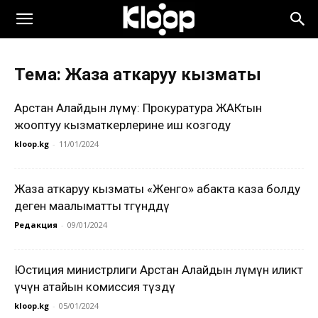
Тема: Жаза аткаруу кызматы
Арстан Алайдын өлүмү: Прокуратура ЖАКтын
жооптуу кызматкерлерине иш козгоду
kloop.kg
-
11/01/2024
Жаза аткаруу кызматы «Женго» абакта каза болду
деген маалыматты төгүндөдү
Редакция
-
09/01/2024
Юстиция министрлиги Арстан Алайдын өлүмүн иликтөө
үчүн атайын комиссия түздү
kloop.kg
-
05/01/2024