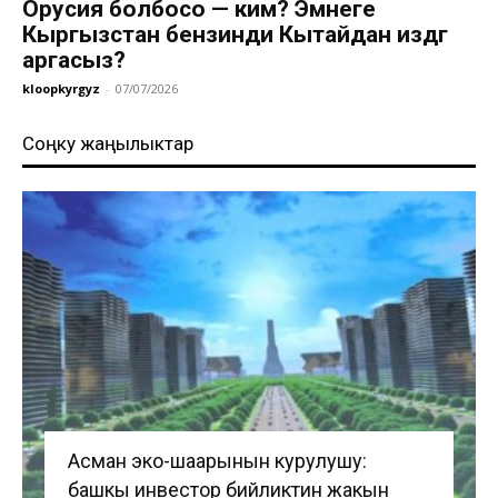
Орусия болбосо — ким? Эмнеге
Кыргызстан бензинди Кытайдан издөөгө
аргасыз?
kloopkyrgyz
-
07/07/2026
Соңку жаңылыктар
Асман эко-шаарынын курулушу:
башкы инвестор бийликтин жакын