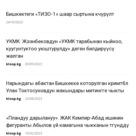
Бишкектеги «ТИЗО-1» шаар сыртына көчүрүлөт
24/10/2023
УКМК: Жээнбековдун «УКМК тарабынан кыйноо,
куугунтуктоо уюштурулду» деген билдирүүсү
жалган
kloop.kg
-
09/09/2023
Нарындагы абактан Бишкекке которулган кримтөбөл
Улан Токтосуновдун жакындары митингге чыкты
kloop.kg
-
23/08/2023
«Пландуу дарылануу». ЖАК Кемпир-Абад ишинин
фигуранты Абылов үй камагына чыкканын төгүндөдү
kloop.kg
-
10/02/2023