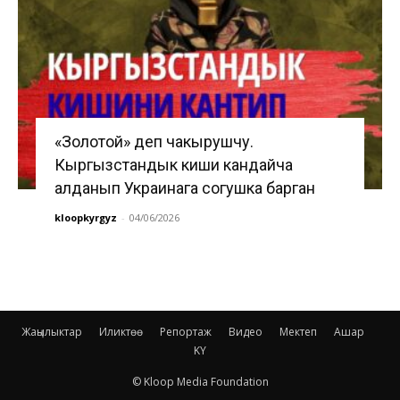
«Золотой» деп чакырушчу.
Кыргызстандык киши кандайча
алданып Украинага согушка барган
kloopkyrgyz
-
04/06/2026
Жаңылыктар
Иликтөө
Репортаж
Видео
Мектеп
Ашар
KY
© Kloop Media Foundation