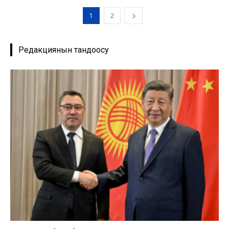
1
2
Редакциянын тандоосу