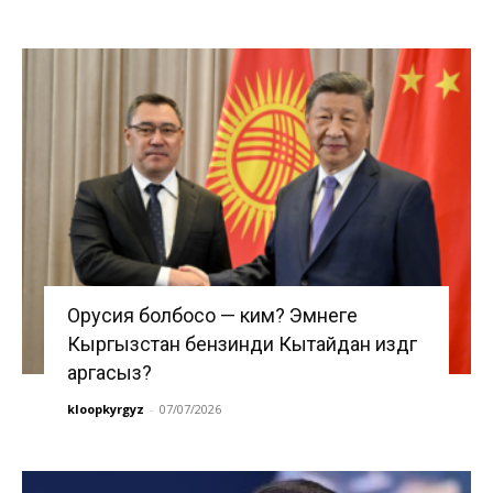
Орусия болбосо — ким? Эмнеге
Кыргызстан бензинди Кытайдан издөөгө
аргасыз?
kloopkyrgyz
-
07/07/2026