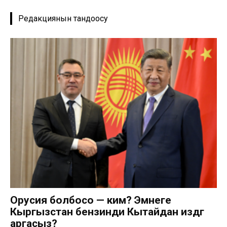
Редакциянын тандоосу
Орусия болбосо — ким? Эмнеге
Кыргызстан бензинди Кытайдан издөөгө
аргасыз?