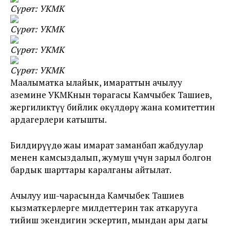
Сүрөт: УКМК
Сүрөт: УКМК
Сүрөт: УКМК
Сүрөт: УКМК
Маалыматка ылайык, имараттын ачылуу
аземине УКМКнын төрагасы Камчыбек Ташиев,
жергиликтүү бийлик өкүлдөрү жана комитеттин
ардагерлери катышты.
Билдирүүдө жаңы имарат заманбап жабдуулар
менен камсыздалып, жумуш үчүн зарыл болгон
бардык шарттары каралганы айтылат.
Ачылуу иш-чарасында Камчыбек Ташиев
кызматкерлерге милдеттерин так аткарууга
тийиш экендигин эскертип, мындан ары дагы