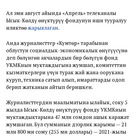
Ал эми август айында «Апрель» телеканалы
Ысык-Көлдү өнүктүрүү фондунун иши тууралуу
иликтөө
жарыялаган
.
Анда журналисттер «Кумтөр» тарабынан
облустун социалдык-экономикалык өнүгүүсүнө
деп бөлүнгөн акчалардын бир бөлүгүн фонд
УКМКнын муктаждыгына жумшап, комитеттин
кызматкерлери үчүн турак жай жана оорукана
куруп, техника сатып алып, имараттарды оңдоп
берип жатканын айтып беришкен.
Журналисттердин маалыматына ылайык, соңку 5
жылда Ысык-Көлдү өнүктүрүү фонду УКМКнын
муктаждыктарына 47 млн сомдон ашык каражат
жумшаган. Бул сумманын дээрлик жарымы — 21
млн 800 миң сому (255 миң доллары) — 2021-жылы