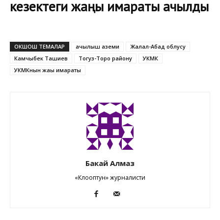
кезектеги жаңы имараты ачылды
ОКШОШ ТЕМАЛАР
ачылыш аземи
Жалал-Абад облусу
Камчыбек Ташиев
Тогуз-Торо району
УКМК
УКМКнын жаңы имараты
Бакай Алмаз
«Клооптун» журналисти