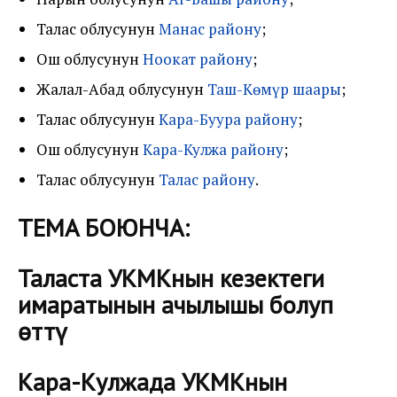
Талас облусунун
Манас району
;
Ош облусунун
Ноокат району
;
Жалал-Абад облусунун
Таш-Көмүр шаары
;
Талас облусунун
Кара-Буура району
;
Ош облусунун
Кара-Кулжа району
;
Талас облусунун
Талас району
.
ТЕМА БОЮНЧА:
Таласта УКМКнын кезектеги
имаратынын ачылышы болуп
өттү
Кара-Кулжада УКМКнын