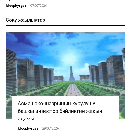
kloopkyrgyz
-
07/07/2026
Соңку жаңылыктар
Асман эко-шаарынын курулушу:
башкы инвестор бийликтин жакын
адамы
kloopkyrgyz
-
29/07/2026