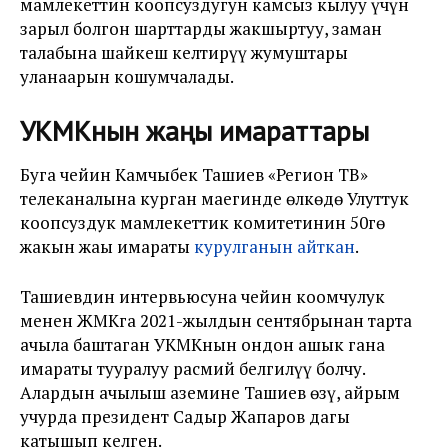
мамлекеттин коопсуздугун камсыз кылуу үчүн
зарыл болгон шарттарды жакшыртуу, заман
талабына шайкеш келтирүү жумуштары
уланаарын кошумчалады.
УКМКнын жаңы имараттары
Буга чейин Камчыбек Ташиев «Регион ТВ»
телеканалына курган маегинде өлкөдө Улуттук
коопсуздук мамлекеттик комитетинин 50гө
жакын жаңы имараты
курулганын айткан
.
Ташиевдин интервьюсуна чейин коомчулук
менен ЖМКга 2021-жылдын сентябрынан тарта
ачыла баштаган УКМКнын ондон ашык гана
имараты тууралуу расмий белгилүү болчу.
Алардын ачылыш аземине Ташиев өзү, айрым
учурда президент Садыр Жапаров дагы
катышып келген.