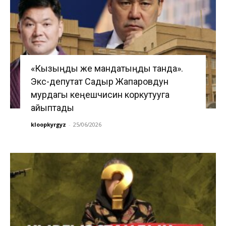
«Кызыңды же мандатыңды танда».
Экс-депутат Садыр Жапаровдун
мурдагы кеңешчисин коркутууга
айыптады
kloopkyrgyz
-
25/06/2026