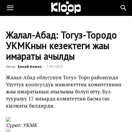
Жалал-Абад: Тогуз-Тородо
УКМКнын кезектеги жаңы
имараты ачылды
Автор:
Бакай Алмаз
-
17/01/2023
Жалал-Абад облусунун Тогуз-Торо районунда
Улуттук коопсуздук мамлекеттик комитетинин
жаңы имаратынын ачылышы болуп өттү. Бул
тууралуу 17-январда комитеттин басма сөз
кызматы билдирди.
Сүрөт: УКМК