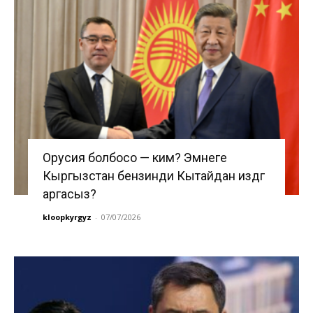
Орусия болбосо — ким? Эмнеге
Кыргызстан бензинди Кытайдан издөөгө
аргасыз?
kloopkyrgyz
-
07/07/2026