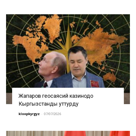
Жапаров геосаясий казинодо
Кыргызстанды уттурду
kloopkyrgyz
-
07/07/2026