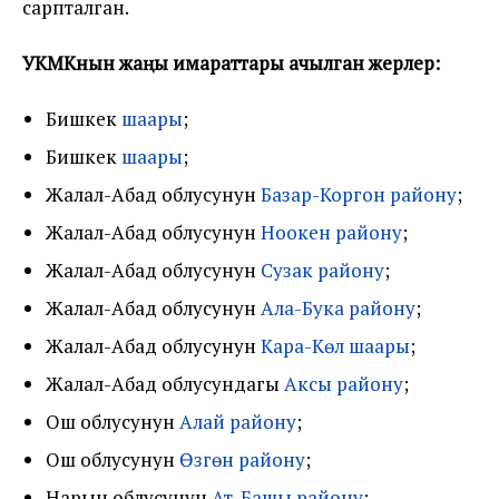
сарпталган.
УКМКнын жаңы имараттары ачылган жерлер:
Бишкек
шаары
;
Бишкек
шаары
;
Жалал-Абад облусунун
Базар-Коргон району
;
Жалал-Абад облусунун
Ноокен району
;
Жалал-Абад облусунун
Сузак району
;
Жалал-Абад облусунун
Ала-Бука району
;
Жалал-Абад облусунун
Кара-Көл шаары
;
Жалал-Абад облусундагы
Аксы району
;
Ош облусунун
Алай району
;
Ош облусунун
Өзгөн району
;
Нарын облусунун
Ат-Башы району
;